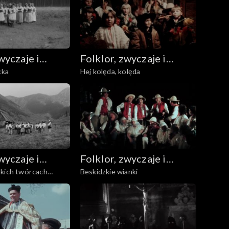
wyczaje i
Folklor, zwyczaje i
cka
Hej kolęda, kolęda
udowa
sztuka ludowa
wyczaje i
Folklor, zwyczaje i
skich twórcach
Beskidzkie wianki
udowa
sztuka ludowa
e zbójnictwa