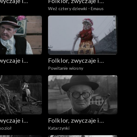
wyczaje i
Folklor, zwyczaje i
Weź cztery dziewki - Emaus
udowa
sztuka ludowa
wyczaje i
Folklor, zwyczaje i
Powitanie wiosny
udowa
sztuka ludowa
wyczaje i
Folklor, zwyczaje i
kozioł
Katarzynki
udowa
sztuka ludowa