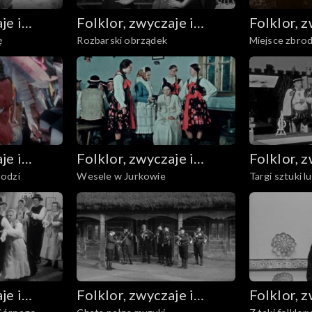
je i
Folklor, zwyczaje i
Folklor, z
ę
Rozbarski obrządek
Miejsce zbrod
sztuka ludowa
sztuka l
je i
Folklor, zwyczaje i
Folklor, z
odzi
Wesele w Jurkowie
Targi sztuki 
sztuka ludowa
sztuka l
je i
Folklor, zwyczaje i
Folklor, z