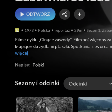
ODTWÓRZ
1973
Polska
reportaż
29m
Sezon 1, Zaba
Film z cyklu „Ginące zawody”. Film poświęcony z
kłapiące skrzydłami ptaszki. Spotkania z twórca
to tereny południowej Małopolski, gdzie na obsz
więcej
Napisy:
Polski
Sezony i odcinki
Odcinki
Odcinki