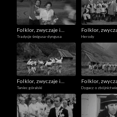
Folklor, zwyczaje i
Folklor, zwycza
Tradycje śmigusa-dyngusa
Herody
sztuka ludowa
sztuka ludowa
Folklor, zwyczaje i
Folklor, zwycza
Taniec góralski
Dygacz o zbójnictwi
sztuka ludowa
sztuka ludowa