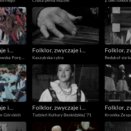
Górnego
Chata pełna muzyki
Z teki folklor
sztuka ludowa
sztuka l
je i
Folklor, zwyczaje i
Folklor, z
owska Poręba
Kaszubska cytra
Redykoł sie b
sztuka ludowa
sztuka l
je i
Folklor, zwyczaje i
Folklor, z
em Górskich
Tydzień Kultury Beskidzkiej '71
Kronika Zesp
sztuka ludowa
sztuka l