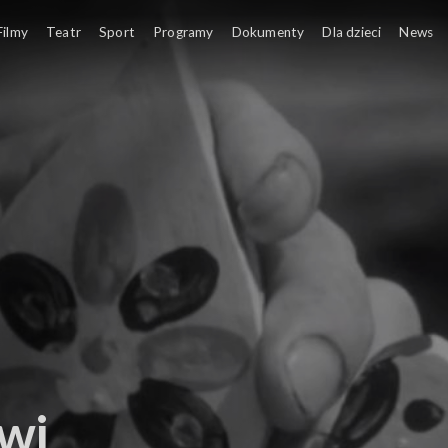
e i sztuka ludowa
Filmy
Teatr
Sport
Programy
Dokumenty
Dla dzieci
News
wi