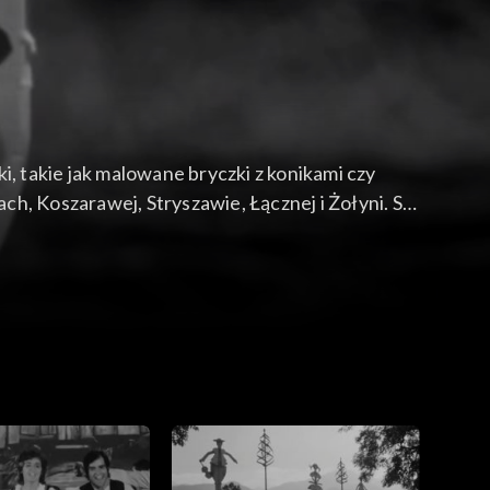
 takie jak malowane bryczki z konikami czy
h, Koszarawej, Stryszawie, Łącznej i Żołyni. Są
 wyrobów drewnianych.