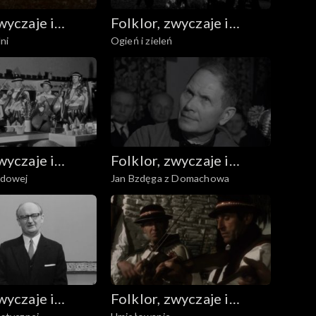
wyczaje i
Folklor, zwyczaje i
ni
Ogień i zieleń
udowa
sztuka ludowa
wyczaje i
Folklor, zwyczaje i
ludowej
Jan Bzdęga z Domachowa
udowa
sztuka ludowa
wyczaje i
Folklor, zwyczaje i