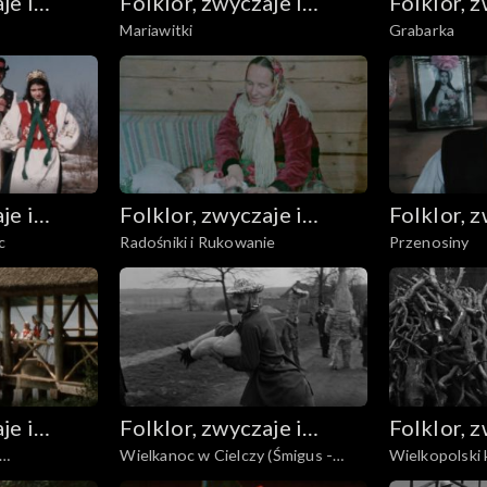
je i
Folklor, zwyczaje i
Folklor, z
Mariawitki
Grabarka
sztuka ludowa
sztuka l
je i
Folklor, zwyczaje i
Folklor, z
c
Radośniki i Rukowanie
Przenosiny
sztuka ludowa
sztuka l
je i
Folklor, zwyczaje i
Folklor, z
Wielkanoc w Cielczy (Śmigus -
Wielkopolski 
sztuka ludowa
sztuka l
dyngus)