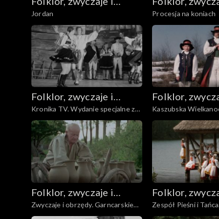
Folklor, zwyczaje i
Folklor, zwycza
Jordan
Procesja na koniach
sztuka ludowa
sztuka ludowa
Folklor, zwyczaje i
Folklor, zwycza
Kronika TV. Wydanie specjalne z
Kaszubska Wielkano
sztuka ludowa
sztuka ludowa
Tatrzańskiej Jesieni
Folklor, zwyczaje i
Folklor, zwycza
Zwyczaje i obrzędy. Garncarskie
Zespół Pieśni i Tańca
sztuka ludowa
sztuka ludowa
wyzwoliny
„Wielkopolska”