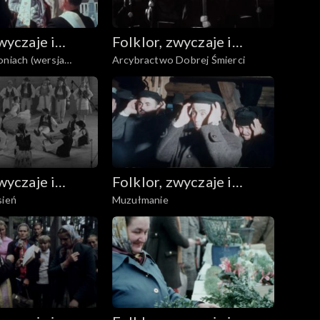
wyczaje i
Folklor, zwyczaje i
oniach (wersja
Arcybractwo Dobrej Śmierci
udowa
sztuka ludowa
wyczaje i
Folklor, zwyczaje i
sień
Muzułmanie
udowa
sztuka ludowa