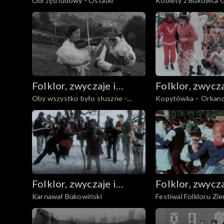
Obrzęd ludowy - Ostatki
Kobiety z Bukówca 
sztuka ludowa
sztuka ludowa
Folklor, zwyczaje i
Folklor, zwycza
Oby wszystko było słuszne -
Kopytówka – Orkan
sztuka ludowa
sztuka ludowa
Koniaków
– Mszana Dolna
Folklor, zwyczaje i
Folklor, zwycza
Karnawał Bukowiński
Festiwal Folkloru Zi
sztuka ludowa
sztuka ludowa