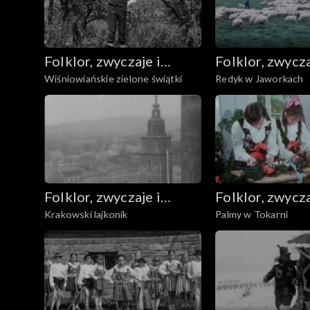
Folklor, zwyczaje i
Folklor, zwycza
Wiśniowiańskie zielone świątki
Redyk w Jaworkach
sztuka ludowa
sztuka ludowa
Folklor, zwyczaje i
Folklor, zwycza
Krakowski lajkonik
Palmy w Tokarni
sztuka ludowa
sztuka ludowa