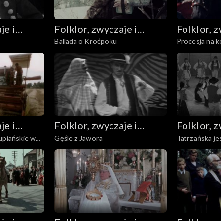
je i
Folklor, zwyczaje i
Folklor, z
Ballada o Kroćpoku
Procesja na k
sztuka ludowa
sztuka l
krótsza)
je i
Folklor, zwyczaje i
Folklor, z
upiańskie w
Gęśle z Jawora
Tatrzańska je
sztuka ludowa
sztuka l