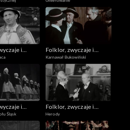
ystycznej
Umiełowanie
udowa
sztuka ludowa
wyczaje i
Folklor, zwyczaje i
aca
Karnawał Bukowiński
udowa
sztuka ludowa
wyczaje i
Folklor, zwyczaje i
ołu Śląsk
Herody
udowa
sztuka ludowa