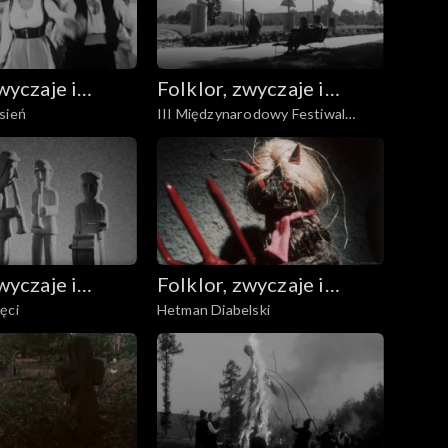
wyczaje i
Folklor, zwyczaje i
sień
III Międzynarodowy Festiwal
udowa
sztuka ludowa
Folkloru Ziem Górskich
„Tatrzańska Jesień” Zakopane
1970
wyczaje i
Folklor, zwyczaje i
ęci
Hetman Diabelski
udowa
sztuka ludowa