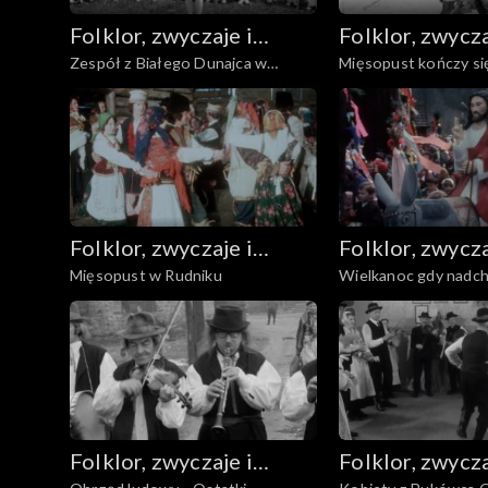
Folklor, zwyczaje i
Folklor, zwycza
Zespół z Białego Dunajca w
Mięsopust kończy si
sztuka ludowa
sztuka ludowa
Poroninie
Folklor, zwyczaje i
Folklor, zwycza
Mięsopust w Rudniku
Wielkanoc gdy nadch
sztuka ludowa
sztuka ludowa
Folklor, zwyczaje i
Folklor, zwycza