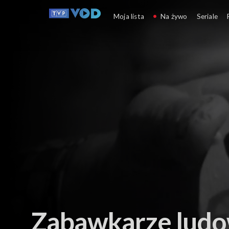
Folklor, zwyczaj
Moja lista
Na żywo
Seriale
Zabawkarze ludo