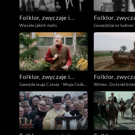
Folklor, zwyczaje i
Folklor, zwycza
Wesele jakich mało
Gawędziarze ludowi
sztuka ludowa
sztuka ludowa
Folklor, zwyczaje i
Folklor, zwycza
Gawęda wuja Czesia - Wuja Ceśku
Winiec. Dożynki bisk
sztuka ludowa
sztuka ludowa
opowiada
Domachowie