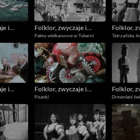
je i
Folklor, zwyczaje i
Folklor, z
Palmy wielkanocne w Tokarni
Tatrzańska Je
sztuka ludowa
sztuka l
je i
Folklor, zwyczaje i
Folklor, z
Pisanki
Drewniani świ
sztuka ludowa
sztuka l