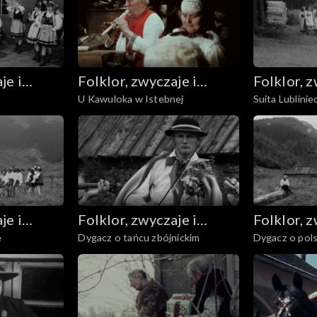
je i
Folklor, zwyczaje i
Folklor, z
U Kawuloka w Istebnej
Suita Lublinie
sztuka ludowa
sztuka l
je i
Folklor, zwyczaje i
Folklor, z
e
Dygacz o tańcu zbójnickim
Dygacz o pol
sztuka ludowa
sztuka l
czerpiących z