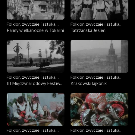
Folklor, zwyczaje i sztuka
Folklor, zwyczaje i sztuka
ludowa
Palmy wielkanocne w Tokarni
ludowa
Tatrzańska Jesień
Folklor, zwyczaje i sztuka
Folklor, zwyczaje i sztuka
ludowa
III Międzynarodowy Festiwal
ludowa
Krakowski lajkonik
Folkloru Ziem Górskich
„Tatrzańska Jesień”
Zakopane 1970
Folklor, zwyczaje i sztuka
Folklor, zwyczaje i sztuka