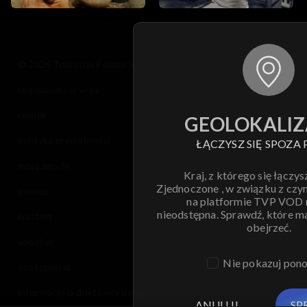
© 2026 Telewizja Polska S.A. w likwidacji
regulamin serwisu
cennik
GEOLOKALIZ
polityka prywatności
ŁĄCZYSZ SIĘ SPOZA 
moje zgody
Kraj, z którego się łączys
Zjednoczone , w związku z czy
pomoc
na platformie TVP VOD
nieodstępna. Sprawdź, które m
kontakt
obejrzeć.
voucher
Nie pokazuj pon
dostępność
informacje o dostawcy usług
ANULUJ
SP