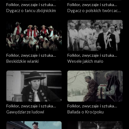
Folklor, zwyczaje i sztuka
Folklor, zwyczaje i sztuka
ludowa
Dygacz o tańcu zbójnickim
ludowa
Dygacz o polskich twórcach
czerpiących ze zbójnictwa
Folklor, zwyczaje i sztuka
Folklor, zwyczaje i sztuka
ludowa
Beskidzkie wianki
ludowa
Wesele jakich mało
Folklor, zwyczaje i sztuka
Folklor, zwyczaje i sztuka
ludowa
Gawędziarze ludowi
ludowa
Ballada o Kroćpoku