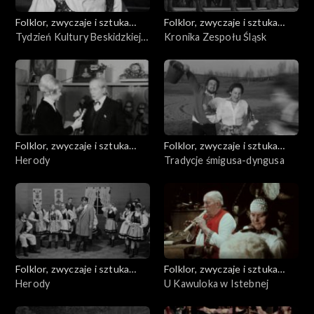
Folklor, zwyczaje i sztuka
Folklor, zwyczaje i sztuka
ludowa
Tydzień Kultury Beskidzkiej
ludowa
Kronika Zespołu Śląsk
'71
Folklor, zwyczaje i sztuka
Folklor, zwyczaje i sztuka
ludowa
Herody
ludowa
Tradycje śmigusa-dyngusa
Folklor, zwyczaje i sztuka
Folklor, zwyczaje i sztuka
ludowa
Herody
ludowa
U Kawuloka w Istebnej