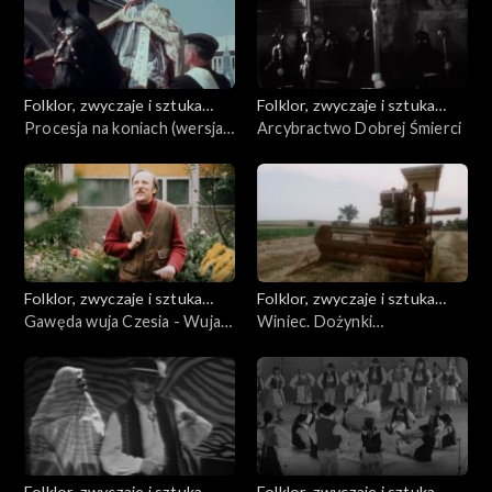
Folklor, zwyczaje i sztuka
Folklor, zwyczaje i sztuka
ludowa
Procesja na koniach (wersja
ludowa
Arcybractwo Dobrej Śmierci
krótsza)
Folklor, zwyczaje i sztuka
Folklor, zwyczaje i sztuka
ludowa
Gawęda wuja Czesia - Wuja
ludowa
Winiec. Dożynki
Ceśku opowiada
biskupiańskie w Domachowie
Folklor, zwyczaje i sztuka
Folklor, zwyczaje i sztuka