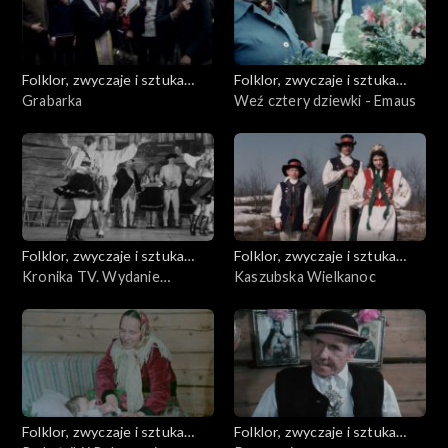
Folklor, zwyczaje i sztuka
Folklor, zwyczaje i sztuka
ludowa
Grabarka
ludowa
Weź cztery dziewki - Emaus
Folklor, zwyczaje i sztuka
Folklor, zwyczaje i sztuka
ludowa
Kronika TV. Wydanie
ludowa
Kaszubska Wielkanoc
specjalne z Tatrzańskiej
Jesieni
Folklor, zwyczaje i sztuka
Folklor, zwyczaje i sztuka