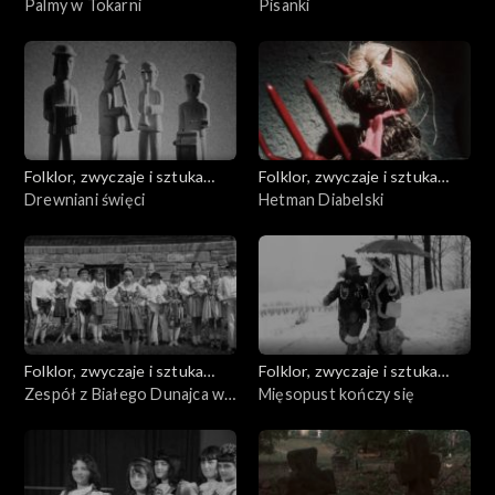
ludowa
Palmy w Tokarni
ludowa
Pisanki
Folklor, zwyczaje i sztuka
Folklor, zwyczaje i sztuka
ludowa
Drewniani święci
ludowa
Hetman Diabelski
Folklor, zwyczaje i sztuka
Folklor, zwyczaje i sztuka
ludowa
Zespół z Białego Dunajca w
ludowa
Mięsopust kończy się
Poroninie