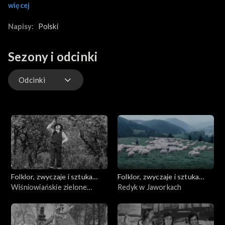
związanych z jesiennymi pracami w polu. Przedstawienie
więcej
wystawione przez Dziecięcy Zespół Pieśni i Tańca. Przyśpiewki
i tańce góralskie
Napisy:
Polski
Sezony i odcinki
Odcinki
Odcinki
Folklor, zwyczaje i sztuka
Folklor, zwyczaje i sztuka
ludowa
Wiśniowiańskie zielone
ludowa
Redyk w Jaworkach
świątki