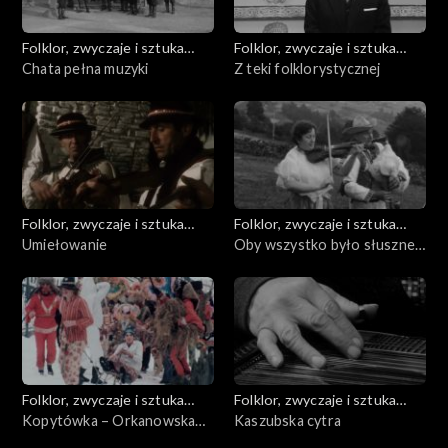
Folklor, zwyczaje i sztuka
Folklor, zwyczaje i sztuka
ludowa
Chata pełna muzyki
ludowa
Z teki folklorystycznej
Folklor, zwyczaje i sztuka
Folklor, zwyczaje i sztuka
ludowa
Umiełowanie
ludowa
Oby wszystko było słuszne -
Koniaków
Folklor, zwyczaje i sztuka
Folklor, zwyczaje i sztuka
ludowa
Kopytówka – Orkanowska
ludowa
Kaszubska cytra
Poręba – Mszana Dolna