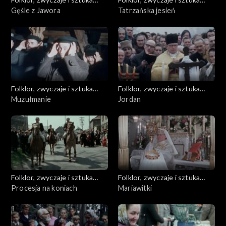
ludowa
Gęśle z Jawora
ludowa
Tatrzańska jesień
Folklor, zwyczaje i sztuka
Folklor, zwyczaje i sztuka
ludowa
Muzułmanie
ludowa
Jordan
Folklor, zwyczaje i sztuka
Folklor, zwyczaje i sztuka
ludowa
Procesja na koniach
ludowa
Mariawitki