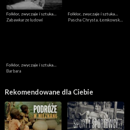
Folklor, zwyczaje i sztuka
Folklor, zwyczaje i sztuka
ludowa
Zabawkarze ludowi
ludowa
Pascha Chrysta. Łemkowska
Wielkanoc
Folklor, zwyczaje i sztuka
ludowa
Barbara
Rekomendowane dla Ciebie