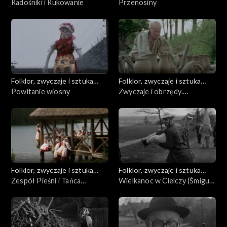
ludowa
Radośniki i Rukowanie
ludowa
Przenosiny
Folklor, zwyczaje i sztuka
Folklor, zwyczaje i sztuka
ludowa
Powitanie wiosny
ludowa
Zwyczaje i obrzędy.
Garncarskie wyzwoliny
Folklor, zwyczaje i sztuka
Folklor, zwyczaje i sztuka
ludowa
Zespół Pieśni i Tańca
ludowa
Wielkanoc w Cielczy (Śmigus
„Wielkopolska”
- dyngus)