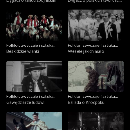
ludowa
Dygacz o tańcu zbójnickim
ludowa
Dygacz o polskich twórcach
czerpiących ze zbójnictwa
Folklor, zwyczaje i sztuka
Folklor, zwyczaje i sztuka
ludowa
Beskidzkie wianki
ludowa
Wesele jakich mało
Folklor, zwyczaje i sztuka
Folklor, zwyczaje i sztuka
ludowa
Gawędziarze ludowi
ludowa
Ballada o Kroćpoku