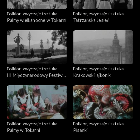
Folklor, zwyczaje i sztuka
Folklor, zwyczaje i sztuka
ludowa
Palmy wielkanocne w Tokarni
ludowa
Tatrzańska Jesień
Folklor, zwyczaje i sztuka
Folklor, zwyczaje i sztuka
ludowa
III Międzynarodowy Festiwal
ludowa
Krakowski lajkonik
Folkloru Ziem Górskich
„Tatrzańska Jesień”
Zakopane 1970
Folklor, zwyczaje i sztuka
Folklor, zwyczaje i sztuka
ludowa
Palmy w Tokarni
ludowa
Pisanki