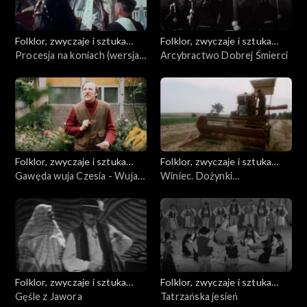
Folklor, zwyczaje i sztuka
Folklor, zwyczaje i sztuka
ludowa
Procesja na koniach (wersja
ludowa
Arcybractwo Dobrej Śmierci
krótsza)
Folklor, zwyczaje i sztuka
Folklor, zwyczaje i sztuka
ludowa
Gawęda wuja Czesia - Wuja
ludowa
Winiec. Dożynki
Ceśku opowiada
biskupiańskie w Domachowie
Folklor, zwyczaje i sztuka
Folklor, zwyczaje i sztuka
ludowa
Gęśle z Jawora
ludowa
Tatrzańska jesień