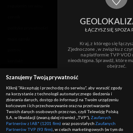
regulamin serwisu
cennik
GEOLOKALIZ
polityka prywatności
ŁĄCZYSZ SIĘ SPOZA 
moje zgody
Kraj, z którego się łączys
Zjednoczone , w związku z czy
pomoc
na platformie TVP VOD
nieodstępna. Sprawdź, które m
kontakt
obejrzeć.
voucher
Szanujemy Twoją prywatność
Nie pokazuj pon
dostępność
Kliknij "Akceptuję i przechodzę do serwisu", aby wyrazić zgody
na korzystanie z technologii automatycznego śledzenia i
informacje o dostawcy usług
ANULUJ
SP
zbierania danych, dostęp do informacji na Twoim urządzeniu
końcowym i ich przechowywanie oraz na przetwarzanie
Twoich danych osobowych przez nas, czyli Telewizję Polską
S.A. w likwidacji (zwaną dalej również „TVP”),
Zaufanych
Partnerów z IAB* (1201 firm)
oraz pozostałych
Zaufanych
Partnerów TVP (93 firm)
, w celach marketingowych (w tym do