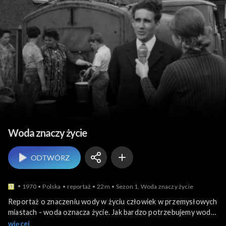
Ekologia i środowisko
Woda znaczy życie
ODTWÓRZ
1970
Polska
reportaż
22m
Sezon 1, Woda znaczy życie
Reportaż o znaczeniu wody w życiu człowiek w przemysłowych
miastach - woda oznacza życie. Jak bardzo potrzebujemy wody i
to nie tylko w życiu, ale również w przemyśle, w produkcji
więcej