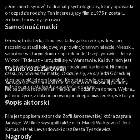
„Dom moich synów” to dramat psychologiczny, który opowiada
o rozpadzie rodziny. Ten interesujący film z 1975 r. został
zrekonstruowany cyfrowo.
Samotność matki
Główną bohaterką filmu jest Jadwiga Górecka, wdowa po
naczelniku stacji kolejowej w prowincjonalnym mieście. Mieszka
samotnie w starym domu z ogrodem. Jej trzej synowie – Jerzy,
Wiktor i Tadeusz – urządzili się w Warszawie. Każdy z nich jest
pochłonięty swoimi sprawami, rodzinami, karierami. Nie mają
Pasmo rozczarowań
czasu, by odwiedzać matkę. Okazuje się, że sąsiedzi Góreckiej
chcą odkupić jej dom i ogród. Kobieta nie wie, co ma zrobić,
Jadwiga Górecka nie dostaje od synów oczekiwanej pomocy.
jedzie więc do stolicy, by poradzić się synów.
Nie są zainteresowani ani matką, ani rodzinnym domem. Wybrali
już inne życie, z dala od prowincjonalnego miasteczka, w którym
Popis aktorski
wyrośli.
Film jest popisem aktorskim Zofii Jaroszewskiej, która zagrała
Jadwigę. W filmie wystąpili także m.in. Marek Walczewski, Jerzy
Kamas, Marek Lewandowski oraz Beata Tyszkiewicz.
Nagrody