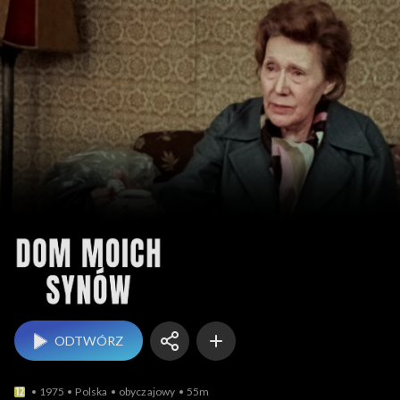
Dom moich synów
ODTWÓRZ
1975
Polska
obyczajowy
55m