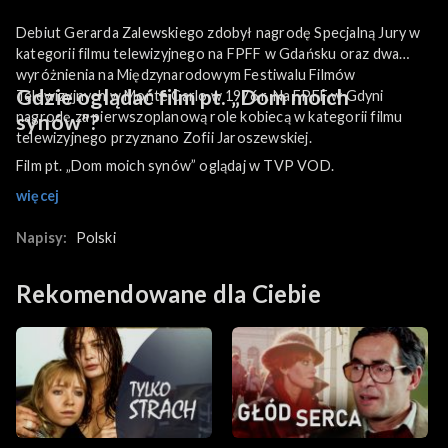
Debiut Gerarda Zalewskiego zdobył nagrodę Specjalną Jury w
kategorii filmu telewizyjnego na FPFF w Gdańsku oraz dwa
wyróżnienia na Międzynarodowym Festiwalu Filmów
Gdzie oglądać film pt. „Dom moich
Telewizyjnych w Monte Carlo w 1976 r. Na FPFF w Gdyni
nagrodę za pierwszoplanową role kobiecą w kategorii filmu
synów”?
telewizyjnego przyznano Zofii Jaroszewskiej.
Film pt. „Dom moich synów” oglądaj w TVP VOD.
więcej
Napisy:
Polski
Rekomendowane dla Ciebie