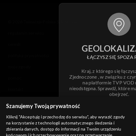
© 2026 Telewizja Polska S.A. w likwidacji
regulamin serwisu
cennik
GEOLOKALIZ
polityka prywatności
ŁĄCZYSZ SIĘ SPOZA 
moje zgody
Kraj, z którego się łączys
Zjednoczone , w związku z czy
pomoc
na platformie TVP VOD
nieodstępna. Sprawdź, które m
kontakt
obejrzeć.
voucher
Szanujemy Twoją prywatność
Nie pokazuj pon
dostępność
Kliknij "Akceptuję i przechodzę do serwisu", aby wyrazić zgody
informacje o dostawcy usług
na korzystanie z technologii automatycznego śledzenia i
ANULUJ
SP
zbierania danych, dostęp do informacji na Twoim urządzeniu
końcowym i ich przechowywanie oraz na przetwarzanie