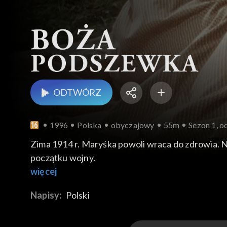
ODTWÓRZ
1996
Polska
obyczajowy
55m
Sezon 1, od
Zima 1914 r. Maryśka powoli wraca do zdrowia. Nową służą
początku wojny.
więcej
Napisy:
Polski