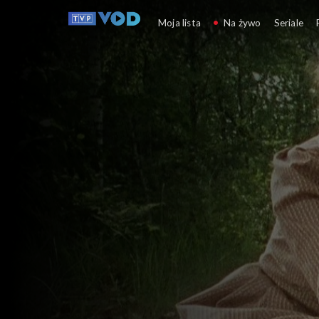
Boża podszewka
Moja lista
Na żywo
Seriale