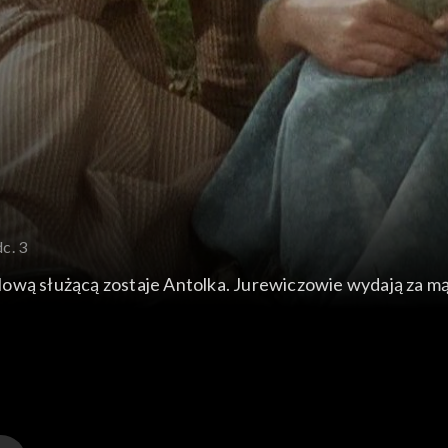
c. 3
cą zostaje Antolka. Jurewiczowie wydają za mąż córkę - Elżutkę. N