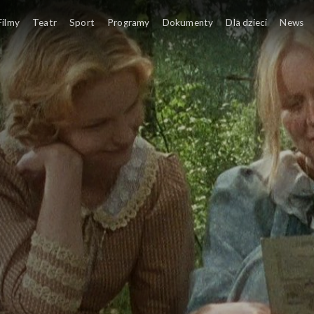
Filmy
Teatr
Sport
Programy
Dokumenty
Dla dzieci
News