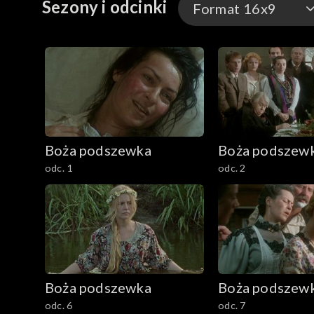
Sezony i odcinki
Format 16x9
Format 16x9
Format oryginalny
Boża podszewka
Boża podszew
odc. 1
odc. 2
Boża podszewka
Boża podszew
odc. 6
odc. 7