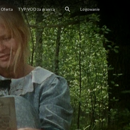
Oferta
TVP VOD za granicą
Logowanie