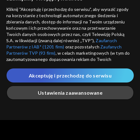
Nie pokazuj pon
dostępność
Kliknij "Akceptuję i przechodzę do serwisu", aby wyrazić zgody
informacje o dostawcy usług
na korzystanie z technologii automatycznego śledzenia i
ANULUJ
SP
zbierania danych, dostęp do informacji na Twoim urządzeniu
końcowym i ich przechowywanie oraz na przetwarzanie
Twoich danych osobowych przez nas, czyli Telewizję Polską
S.A. w likwidacji (zwaną dalej również „TVP”),
Zaufanych
Partnerów z IAB* (1201 firm)
oraz pozostałych
Zaufanych
Partnerów TVP (93 firm)
, w celach marketingowych (w tym do
zautomatyzowanego dopasowania reklam do Twoich
zainteresowań i mierzenia ich skuteczności) i pozostałych,
które wskazujemy poniżej, a także zgody na udostępnianie
Akceptuję i przechodzę do serwisu
przez nas identyfikatora PPID do Google.
Twoje dane osobowe zbierane podczas odwiedzania przez
Ustawienia zaawansowane
Ciebie naszych
poszczególnych serwisów
zwanych dalej
„Portalem”, w tym informacje zapisywane za pomocą
technologii takich jak: pliki cookie, sygnalizatory WWW lub
innych podobnych technologii umożliwiających świadczenie
Główna
Szukaj
Moja lista
Na żywo
Więcej
dopasowanych i bezpiecznych usług, personalizację treści
oraz reklam, udostępnianie funkcji mediów społecznościowych
oraz analizowanie ruchu w Internecie.