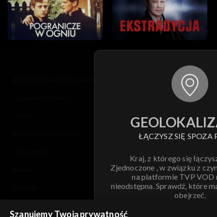
© 2026 Telewizja Polska S.A. w likwidacji
regulamin serwisu
cennik
GEOLOKALIZ
polityka prywatności
ŁĄCZYSZ SIĘ SPOZA 
moje zgody
Kraj, z którego się łączys
Zjednoczone , w związku z czy
pomoc
na platformie TVP VOD
nieodstępna. Sprawdź, które m
kontakt
obejrzeć.
voucher
Szanujemy Twoją prywatność