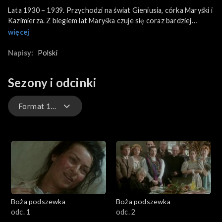
Lata 1930 – 1939. Przychodzi na świat Gieniusia, córka Maryśki i
Kazimierza. Z biegiem lat Maryśka czuje się coraz bardziej
zaniedbywana przez męża i zapada na zdrowiu.
więcej
Napisy:
Polski
Sezony i odcinki
Format 16x9
Format 16x9
Format oryginalny
Boża podszewka
Boża podszewka
odc. 1
odc. 2