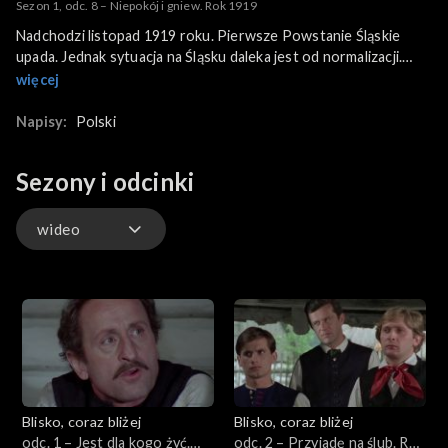
Sezon 1, odc. 8 – Niepokój i gniew. Rok 1919
Nadchodzi listopad 1919 roku. Pierwsze Powstanie Śląskie
upada. Jednak sytuacja na Śląsku daleka jest od normalizacji.
Antagonizm między Polakami a Niemcami staje się coraz
więcej
bardziej zaciekły. Odczuwa to dotkliwie rodzina Pasterników.
Napisy:
Polski
Sezony i odcinki
wideo
wideo
Blisko, coraz bliżej
Blisko, coraz bliżej
odc. 1 – Jest dla kogo żyć.
odc. 2 – Przyjadę na ślub. Rok