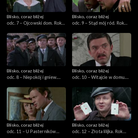
Blisko, coraz bliżej
Blisko, coraz bliżej
odc. 7 – Ojcowski dom. Rok
odc. 9 – Stąd mój ród. Rok
1919
1920
Blisko, coraz bliżej
Blisko, coraz bliżej
odc. 8 – Niepokój i gniew.
odc. 10 – Witajcie w domu.
Rok 1919
Rok 1921/22
Blisko, coraz bliżej
Blisko, coraz bliżej
odc. 11 – U Pasterników
odc. 12 – Złota lilijka. Rok
wesele. Rok 1926
1932