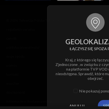
© 2026 Telewizja Polska S.A. w likwidacji
regulamin serwisu
cennik
GEOLOKALIZ
polityka prywatności
ŁĄCZYSZ SIĘ SPOZA 
moje zgody
Kraj, z którego się łączys
Zjednoczone , w związku z czy
pomoc
na platformie TVP VOD
nieodstępna. Sprawdź, które m
kontakt
obejrzeć.
voucher
Nie pokazuj pon
dostępność
informacje o dostawcy usług
ANULUJ
SP