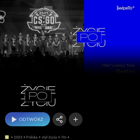
Życie po życiu
ODTWÓRZ
2023
Polska
styl życia
7m