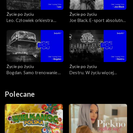
Życie po życiu
Życie po życiu
Leo. Człowiek orkiestra
Joe Black. E-sport absolutnie
polskiego e-sportu
zdefiniował moje życie
Życie po życiu
Życie po życiu
Bogdan. Samo trenowanie
Destru. W życiu więcej
nie jest w ogóle
nauczyło mnie przegrywanie
zdefiniowane
niż wygrywanie
Polecane