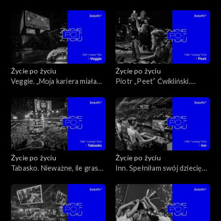
lubisz, to nie przepracujesz
należy walczyć dalej
ani minuty w swoim życiu
Życie po życiu
Życie po życiu
Veggie. „Moja kariera miała
Piotr „Peet” Ćwikliński.
zero popularności”
Spełniam swój dziecięcy sen
Życie po życiu
Życie po życiu
Tabasko. Nieważne, ile grasz,
Inn. Spełniłam swój dziecięcy
zawsze gdzieś na świecie jest
sen
Azjata, który gra godzinę
więcej