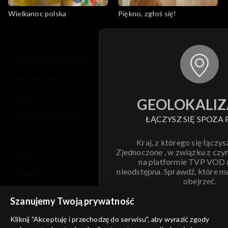
Wielkanoc polska
Piękno, zgłoś się!
© 2026 Telewizja Polska S.A. w likwidacji
regulamin serwisu
cennik
GEOLOKALIZ
polityka prywatności
ŁĄCZYSZ SIĘ SPOZA 
moje zgody
Kraj, z którego się łączys
Zjednoczone , w związku z czy
pomoc
na platformie TVP VOD
nieodstępna. Sprawdź, które m
kontakt
obejrzeć.
voucher
Szanujemy Twoją prywatność
Nie pokazuj pon
dostępność
Kliknij "Akceptuję i przechodzę do serwisu", aby wyrazić zgody