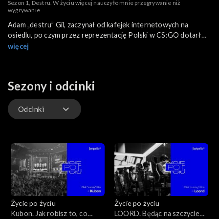
Sezon 1, Destru. W życiu więcej nauczyło mnie przegrywanie niż
wygrywanie
Adam „destru” Gil, zaczynał od kafejek internetowych na
osiedlu, po czym przez reprezentację Polski w CS:GO dotarł
do prowadzenia działu e-sportowego w PLE. Po drodze
więcej
jeszcze komentował, działał jako ekspert, a przy okazji zjeździł
kawał świata.
Sezony i odcinki
Odcinki
Odcinki
Życie po życiu
Życie po życiu
Kubon. Jak robisz to, co
LOORD. Będąc na szczycie