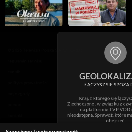
© 2026 Telewizja Polska S.A. w likwidacji
regulamin serwisu
cennik
GEOLOKALIZ
polityka prywatności
ŁĄCZYSZ SIĘ SPOZA 
moje zgody
Kraj, z którego się łączys
Zjednoczone , w związku z czy
pomoc
na platformie TVP VOD
nieodstępna. Sprawdź, które m
kontakt
obejrzeć.
voucher
Szanujemy Twoją prywatność