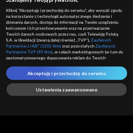
Nie pokazuj pon
dostępność
Kliknij "Akceptuję i przechodzę do serwisu", aby wyrazić zgody
na korzystanie z technologii automatycznego śledzenia i
informacje o dostawcy usług
ANULUJ
SP
zbierania danych, dostęp do informacji na Twoim urządzeniu
końcowym i ich przechowywanie oraz na przetwarzanie
Twoich danych osobowych przez nas, czyli Telewizję Polską
S.A. w likwidacji (zwaną dalej również „TVP”),
Zaufanych
Partnerów z IAB* (1201 firm)
oraz pozostałych
Zaufanych
Partnerów TVP (93 firm)
, w celach marketingowych (w tym do
zautomatyzowanego dopasowania reklam do Twoich
zainteresowań i mierzenia ich skuteczności) i pozostałych,
które wskazujemy poniżej, a także zgody na udostępnianie
Akceptuję i przechodzę do serwisu
przez nas identyfikatora PPID do Google.
Twoje dane osobowe zbierane podczas odwiedzania przez
Ustawienia zaawansowane
Ciebie naszych
poszczególnych serwisów
zwanych dalej
„Portalem”, w tym informacje zapisywane za pomocą
technologii takich jak: pliki cookie, sygnalizatory WWW lub
innych podobnych technologii umożliwiających świadczenie
Główna
Szukaj
Moja lista
Na żywo
Więcej
dopasowanych i bezpiecznych usług, personalizację treści
oraz reklam, udostępnianie funkcji mediów społecznościowych
oraz analizowanie ruchu w Internecie.