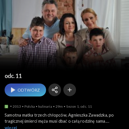
Życie od kuchni
odc. 11
ODTWÓRZ
2013
Polska
kulinaria
29m
Sezon 1, odc. 11
Samotna matka trzech chłopców, Agnieszka Zawadzka, po
tragicznej śmierci męża musi dbać o całą rodzinę sama.
Najstarszy syn nie potrafił dojść do siebie i miał ogromne
więcej