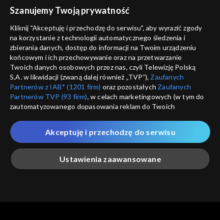
voucher
Szanujemy Twoją prywatność
Nie pokazuj pon
dostępność
Kliknij "Akceptuję i przechodzę do serwisu", aby wyrazić zgody
informacje o dostawcy usług
na korzystanie z technologii automatycznego śledzenia i
ANULUJ
SP
zbierania danych, dostęp do informacji na Twoim urządzeniu
końcowym i ich przechowywanie oraz na przetwarzanie
Twoich danych osobowych przez nas, czyli Telewizję Polską
S.A. w likwidacji (zwaną dalej również „TVP”),
Zaufanych
Partnerów z IAB* (1201 firm)
oraz pozostałych
Zaufanych
Partnerów TVP (93 firm)
, w celach marketingowych (w tym do
zautomatyzowanego dopasowania reklam do Twoich
zainteresowań i mierzenia ich skuteczności) i pozostałych,
które wskazujemy poniżej, a także zgody na udostępnianie
Akceptuję i przechodzę do serwisu
przez nas identyfikatora PPID do Google.
Twoje dane osobowe zbierane podczas odwiedzania przez
Ustawienia zaawansowane
Ciebie naszych
poszczególnych serwisów
zwanych dalej
„Portalem”, w tym informacje zapisywane za pomocą
technologii takich jak: pliki cookie, sygnalizatory WWW lub
innych podobnych technologii umożliwiających świadczenie
Główna
Szukaj
Moja lista
Na żywo
Więcej
dopasowanych i bezpiecznych usług, personalizację treści
oraz reklam, udostępnianie funkcji mediów społecznościowych
oraz analizowanie ruchu w Internecie.