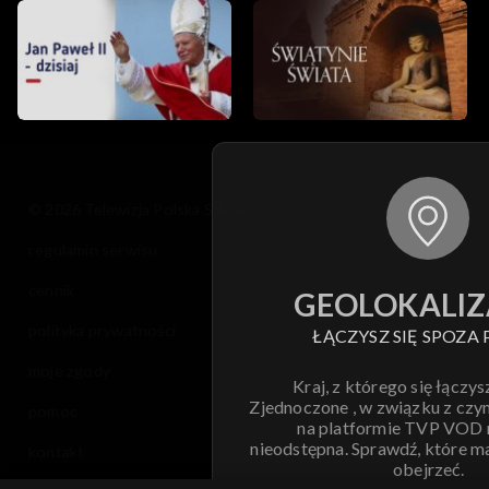
© 2026 Telewizja Polska S.A. w likwidacji
regulamin serwisu
cennik
GEOLOKALIZ
polityka prywatności
ŁĄCZYSZ SIĘ SPOZA 
moje zgody
Kraj, z którego się łączys
Zjednoczone , w związku z czy
pomoc
na platformie TVP VOD
nieodstępna. Sprawdź, które m
kontakt
obejrzeć.