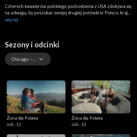
Czterech kawalerów polskiego pochodzenia z USA zdobywa się
na odwagę, by poszukać swojej drugiej połówki w Polsce, kraju
przodków. Kawalerowie mieszkają w Chicago, ale polskie
więcej
tradycje i mentalność są im bardzo bliskie, dlatego chcą
zakochać się w Polkach.
Sezony i odcinki
Chicago – 1. sezon
Toronto – 2. sezon
Extra – Toronto
Chicago – 1. sezon
Żona dla Polaka
Żona dla Polaka
odc. 11
odc. 10