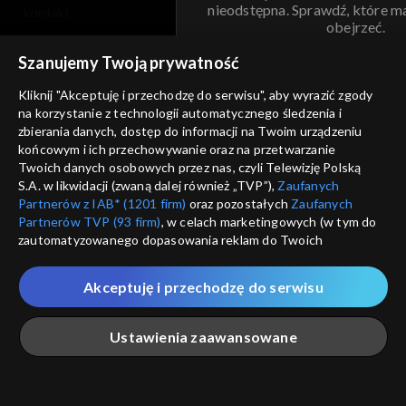
nieodstępna. Sprawdź, które m
kontakt
obejrzeć.
voucher
Szanujemy Twoją prywatność
Nie pokazuj pon
dostępność
Kliknij "Akceptuję i przechodzę do serwisu", aby wyrazić zgody
na korzystanie z technologii automatycznego śledzenia i
informacje o dostawcy usług
ANULUJ
SP
zbierania danych, dostęp do informacji na Twoim urządzeniu
końcowym i ich przechowywanie oraz na przetwarzanie
Twoich danych osobowych przez nas, czyli Telewizję Polską
S.A. w likwidacji (zwaną dalej również „TVP”),
Zaufanych
Partnerów z IAB* (1201 firm)
oraz pozostałych
Zaufanych
Partnerów TVP (93 firm)
, w celach marketingowych (w tym do
zautomatyzowanego dopasowania reklam do Twoich
zainteresowań i mierzenia ich skuteczności) i pozostałych,
które wskazujemy poniżej, a także zgody na udostępnianie
Akceptuję i przechodzę do serwisu
przez nas identyfikatora PPID do Google.
Twoje dane osobowe zbierane podczas odwiedzania przez
Ustawienia zaawansowane
Ciebie naszych
poszczególnych serwisów
zwanych dalej
„Portalem”, w tym informacje zapisywane za pomocą
technologii takich jak: pliki cookie, sygnalizatory WWW lub
innych podobnych technologii umożliwiających świadczenie
Główna
Szukaj
Moja lista
Na żywo
Więcej