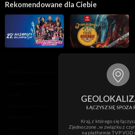
Rekomendowane dla Ciebie
© 2026 Telewizja Polska S.A. w likwidacji
regulamin serwisu
cennik
GEOLOKALIZ
polityka prywatności
ŁĄCZYSZ SIĘ SPOZA 
moje zgody
Kraj, z którego się łączys
Zjednoczone , w związku z czy
pomoc
na platformie TVP VOD