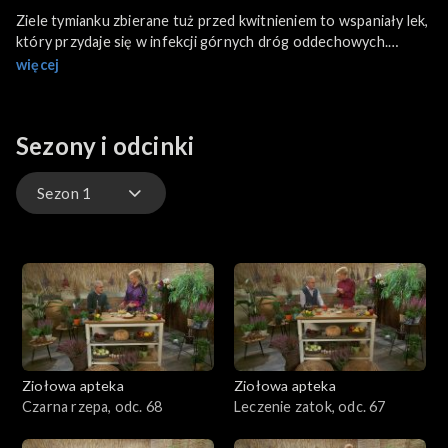
Ziele tymianku zbierane tuż przed kwitnieniem to wspaniały lek,
który przydaje się w infekcji górnych dróg oddechowych.
Pomaga także w kłopotach z oddychaniem i problemach z
więcej
niestrawnością. Ta niezwykle cenna i szlachetna roślina zapisała
się w medycynie m.in. starożytnego Rzymu.
Sezony i odcinki
Sezon 1
Sezon 1
Ziołowa apteka
Ziołowa apteka
Czarna rzepa, odc. 68
Leczenie zatok, odc. 67