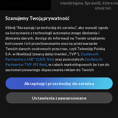
nieodstępna. Sprawdź, które m
kontakt
obejrzeć.
voucher
Szanujemy Twoją prywatność
Nie pokazuj pon
dostępność
Kliknij "Akceptuję i przechodzę do serwisu", aby wyrazić zgody
informacje o dostawcy usług
na korzystanie z technologii automatycznego śledzenia i
ANULUJ
SP
zbierania danych, dostęp do informacji na Twoim urządzeniu
końcowym i ich przechowywanie oraz na przetwarzanie
Twoich danych osobowych przez nas, czyli Telewizję Polską
S.A. w likwidacji (zwaną dalej również „TVP”),
Zaufanych
Partnerów z IAB* (1201 firm)
oraz pozostałych
Zaufanych
Partnerów TVP (93 firm)
, w celach marketingowych (w tym do
zautomatyzowanego dopasowania reklam do Twoich
zainteresowań i mierzenia ich skuteczności) i pozostałych,
które wskazujemy poniżej, a także zgody na udostępnianie
Akceptuję i przechodzę do serwisu
przez nas identyfikatora PPID do Google.
Twoje dane osobowe zbierane podczas odwiedzania przez
Ustawienia zaawansowane
Ciebie naszych
poszczególnych serwisów
zwanych dalej
„Portalem”, w tym informacje zapisywane za pomocą
technologii takich jak: pliki cookie, sygnalizatory WWW lub
innych podobnych technologii umożliwiających świadczenie
Główna
Szukaj
Moja lista
Na żywo
Więcej