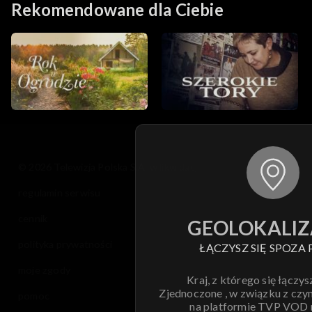
Rekomendowane dla Ciebie
© 2026 Telewizja Polska S.A. w likwidacji
regulamin serwisu
cennik
GEOLOKALIZ
polityka prywatności
ŁĄCZYSZ SIĘ SPOZA 
moje zgody
Kraj, z którego się łączys
Zjednoczone , w związku z czy
pomoc
na platformie TVP VOD