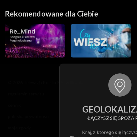
marzenia
Rekomendowane dla Ciebie
© 2026 Telewizja Polska S.A. w likwidacji
regulamin serwisu
cennik
GEOLOKALIZ
polityka prywatności
ŁĄCZYSZ SIĘ SPOZA 
moje zgody
Kraj, z którego się łączys