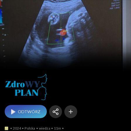
ZdroWY Plan
ODTWÓRZ
2024
Polska
wiedza
11m