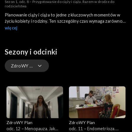
Sezon 1, odc. 8 – Przygotowanie do ciąży i ciąża. Razem w drodze do
rodzicielstwa
Planowanie ciąży i ciąża to jedne z kluczowych momentów w
życiu kobiety i rodziny. Ten szczególny czas wymaga zarówno
fizycznego, jak i emocjonalnego zaangażowania obojga
więcej
rodziców. Każda kobieta ma prawo do godnego i bezpiecznego
porodu oraz właściwej opieki w czasie ciąży. Dlatego warto się
do niej dobrze przygotować, a elementem tych przygotowań
Sezony i odcinki
powinna być nie tylko dbałość o zdrowie, ale tez znajomość
swoich praw.
ZdroWY Plan
ZdroWY Plan
ZdroWY Plan
ZdroWY Plan
odc. 12 – Menopauza. Jak
odc. 11 – Endometrioza.