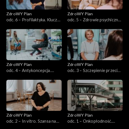
ZdroWY Plan
ZdroWY Plan
odc. 6 – Profilaktyka. Klucz
odc. 5 – Zdrowie psychiczne.
do zdrowia
Każdy potrzebuje wsparcia
ZdroWY Plan
ZdroWY Plan
odc. 4 – Antykoncepcja.
odc. 3 – Szczepienie przeciw
Świadome planowanie
HPV. Inwestycja w zdrową
przyszłość
ZdroWY Plan
ZdroWY Plan
odc. 2 – In vitro. Szansa na
odc. 1 – Onkopłodność.
rodzicielstwo
Nadzieja na spełnione