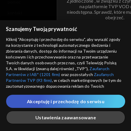
Zjednoczone , w związku z czy
pomoc
na platformie TVP VOD
nieodstępna. Sprawdź, które m
kontakt
obejrzeć.
voucher
Szanujemy Twoją prywatność
Nie pokazuj pon
dostępność
Kliknij "Akceptuję i przechodzę do serwisu", aby wyrazić zgody
na korzystanie z technologii automatycznego śledzenia i
informacje o dostawcy usług
ANULUJ
SP
zbierania danych, dostęp do informacji na Twoim urządzeniu
końcowym i ich przechowywanie oraz na przetwarzanie
Twoich danych osobowych przez nas, czyli Telewizję Polską
S.A. w likwidacji (zwaną dalej również „TVP”),
Zaufanych
Partnerów z IAB* (1201 firm)
oraz pozostałych
Zaufanych
Partnerów TVP (93 firm)
, w celach marketingowych (w tym do
zautomatyzowanego dopasowania reklam do Twoich
zainteresowań i mierzenia ich skuteczności) i pozostałych,
które wskazujemy poniżej, a także zgody na udostępnianie
Akceptuję i przechodzę do serwisu
przez nas identyfikatora PPID do Google.
Twoje dane osobowe zbierane podczas odwiedzania przez
Ustawienia zaawansowane
Ciebie naszych
poszczególnych serwisów
zwanych dalej
„Portalem”, w tym informacje zapisywane za pomocą
technologii takich jak: pliki cookie, sygnalizatory WWW lub