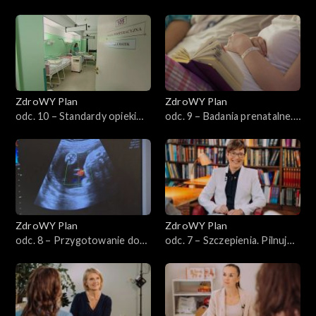
zrozumieć i wspierać
Diagnoza i leczenie
naturalne zmiany
ZdroWY Plan
ZdroWY Plan
odc. 10 – Standardy opieki
odc. 9 – Badania prenatalne.
okołoporodowej. Prawa
Dla każdej z nas
kobiet
ZdroWY Plan
ZdroWY Plan
odc. 8 – Przygotowanie do
odc. 7 – Szczepienia. Pilnuj
ciąży i ciąża. Razem w drodze
kalendarza
do rodzicielstwa