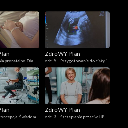
lan
ZdroWY Plan
ia prenatalne. Dla
odc. 8 – Przygotowanie do ciąży i
ciąża. Razem w drodze do
rodzicielstwa
lan
ZdroWY Plan
ykoncepcja. Świadome
odc. 3 – Szczepienie przeciw HPV.
Inwestycja w zdrową przyszłość