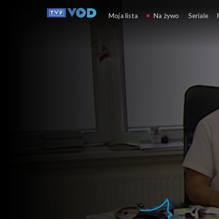
ZdroWY Plan
Moja lista
Na żywo
Seriale