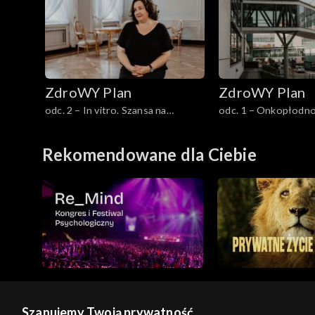
ZdroWY Plan
ZdroWY Plan
odc. 2 – In vitro. Szansa na
odc. 1 – Onkopłodno
rodzicielstwo
na spełnione marzen
Rekomendowane dla Ciebie
Szanujemy Twoją prywatność