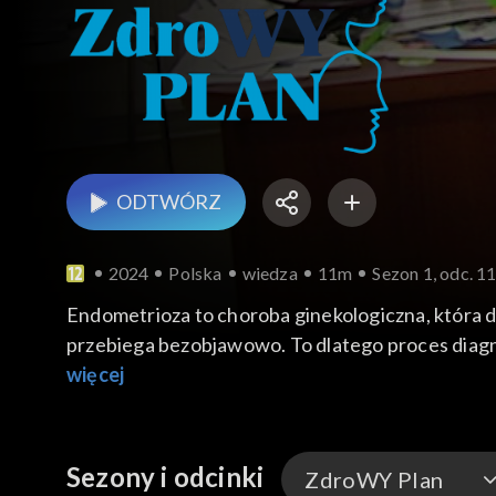
ODTWÓRZ
2024
Polska
wiedza
11m
Sezon 1, odc. 1
Endometrioza to choroba ginekologiczna, która d
przebiega bezobjawowo. To dlatego proces diagno
znacząco wpłynąć na jakość życia pacjentek i ich
więcej
Sezony i odcinki
ZdroWY Plan