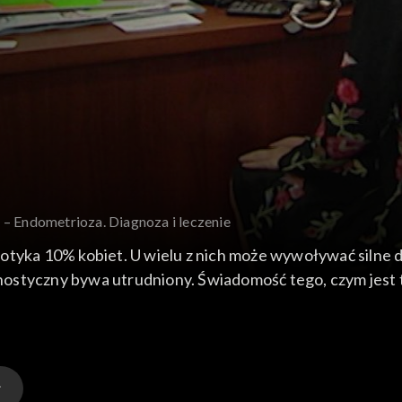
1 – Endometrioza. Diagnoza i leczenie
otyka 10% kobiet. U wielu z nich może wywoływać silne do
styczny bywa utrudniony. Świadomość tego, czym jest ta c
 samopoczucie.