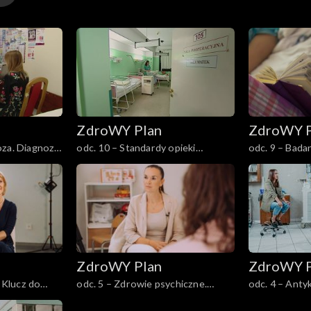
ZdroWY Plan
ZdroWY P
odc. 10 – Standardy opieki
odc. 9 – Badan
okołoporodowej. Prawa kobiet
każdej z nas
ZdroWY Plan
ZdroWY P
. Klucz do
odc. 5 – Zdrowie psychiczne.
odc. 4 – Ant
Każdy potrzebuje wsparcia
planowanie