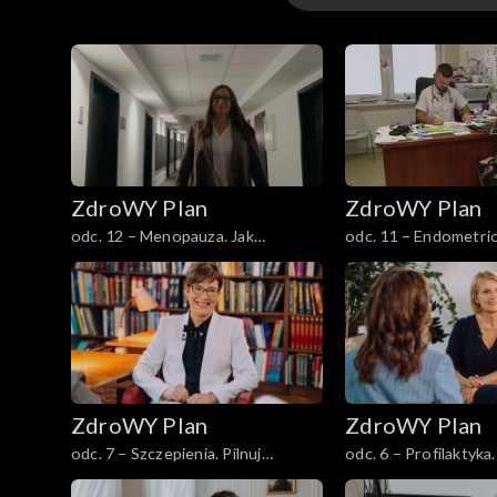
ZdroWY Plan
ZdroWY Plan
ZdroWY Plan
odc. 12 – Menopauza. Jak
odc. 11 – Endometrioza. Diagnoza
zrozumieć i wspierać naturalne
i leczenie
zmiany
ZdroWY Plan
ZdroWY Plan
odc. 7 – Szczepienia. Pilnuj
odc. 6 – Profilaktyka
kalendarza
zdrowia