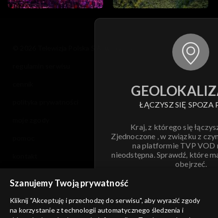
© 2026 Telewizja Polska S.A. w likwidacji
regulamin serwisu
cennik
GEOLOKALIZ
polityka prywatności
ŁĄCZYSZ SIĘ SPOZA 
moje zgody
Kraj, z którego się łączys
Zjednoczone , w związku z czy
pomoc
na platformie TVP VOD
nieodstępna. Sprawdź, które m
kontakt
obejrzeć.
voucher
Szanujemy Twoją prywatność
Nie pokazuj pon
dostępność
Kliknij "Akceptuję i przechodzę do serwisu", aby wyrazić zgody
informacje o dostawcy usług
na korzystanie z technologii automatycznego śledzenia i