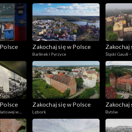
 Polsce
Zakochaj się w Polsce
Zakochaj 
Barlinek i Pyrzyce
Śląski Gaudi –
Niemczyka
 Polsce
Zakochaj się w Polsce
Zakochaj 
iatowej w
Lębork
Bytów