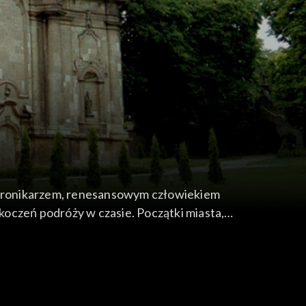
 kronikarzem, renesansowym człowiekiem
koczeń podróży w czasie. Początki miasta,
eku skończyli budować swój kościół, a jego