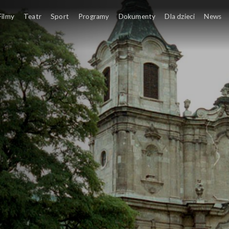
Filmy
Teatr
Sport
Programy
Dokumenty
Dla dzieci
News