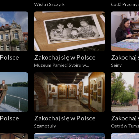
Wisła i Szczyrk
Łódź Przemy
 Polsce
Zakochaj się w Polsce
Zakochaj 
Muzeum Pamieci Sybiru w
Sejny
Białymstoku
 Polsce
Zakochaj się w Polsce
Zakochaj 
Szamotuły
Ostrów Tumsk