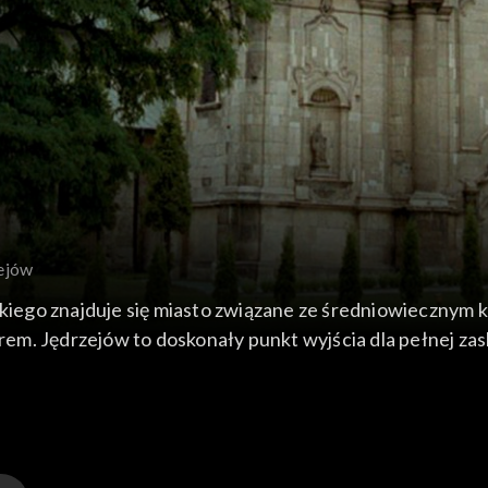
zejów
iego znajduje się miasto związane ze średniowiecznym
m. Jędrzejów to doskonały punkt wyjścia dla pełnej zas
anii we Francji przybili tu cystersi. Na początku XIII wi
ki Wincenty, zwany Kadłubkiem...