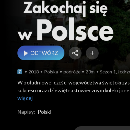
ODTWÓRZ
2018
Polska
podróże
23m
Sezon 1, Jędr
W południowej części województwa świętokrzysk
sukcesu oraz dziewiętnastowiecznym kolekcjonere
dawnej Andreovii, sięgają wieku XII, kiedy z Szamp
więcej
konsekracji dokonał w roku 1210 biskup krakows
Napisy:
Polski