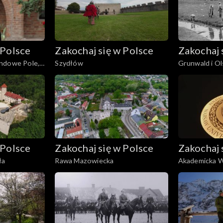
 Polsce
Zakochaj się w Polsce
Zakochaj 
ndowe Pole,
Szydłów
Grunwald i O
 Polsce
Zakochaj się w Polsce
Zakochaj 
ła
Rawa Mazowiecka
Akademicka 