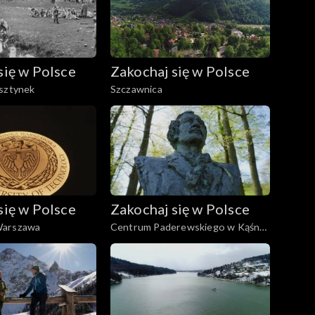
się w Polsce
Zakochaj się w Polsce
lsztynek
Szczawnica
się w Polsce
Zakochaj się w Polsce
Warszawa
Centrum Paderewskiego w Kąśnej
Dolnej i Ciężkowice