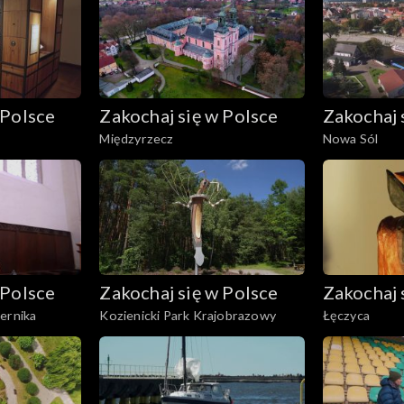
 Polsce
Zakochaj się w Polsce
Zakochaj 
Międzyrzecz
Nowa Sól
 Polsce
Zakochaj się w Polsce
Zakochaj 
ernika
Kozienicki Park Krajobrazowy
Łęczyca