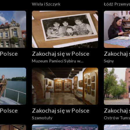
Wisła i Szczyrk
Łódź Przemy
 Polsce
Zakochaj się w Polsce
Zakochaj 
Muzeum Pamieci Sybiru w
Sejny
Białymstoku
 Polsce
Zakochaj się w Polsce
Zakochaj 
Szamotuły
Ostrów Tumsk