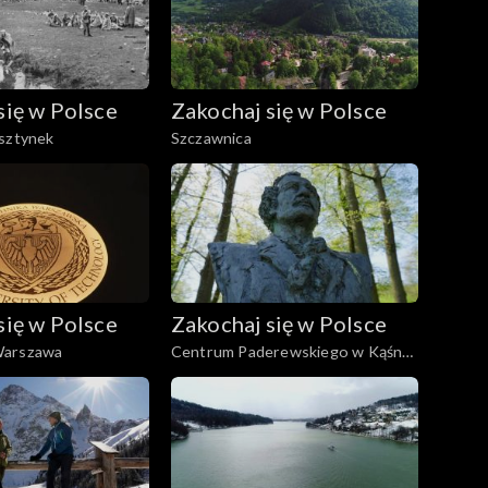
się w Polsce
Zakochaj się w Polsce
lsztynek
Szczawnica
się w Polsce
Zakochaj się w Polsce
Warszawa
Centrum Paderewskiego w Kąśnej
Dolnej i Ciężkowice