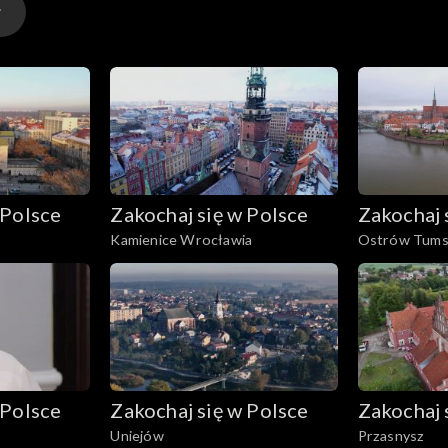
zas się zatrzymał. Piękno przyrody
istorią działa tutaj na wyobraźnię jak mało gdzie!
 Polsce
Zakochaj się w Polsce
Zakochaj 
Kamienice Wrocławia
Ostrów Tums
 Polsce
Zakochaj się w Polsce
Zakochaj 
Uniejów
Przasnysz