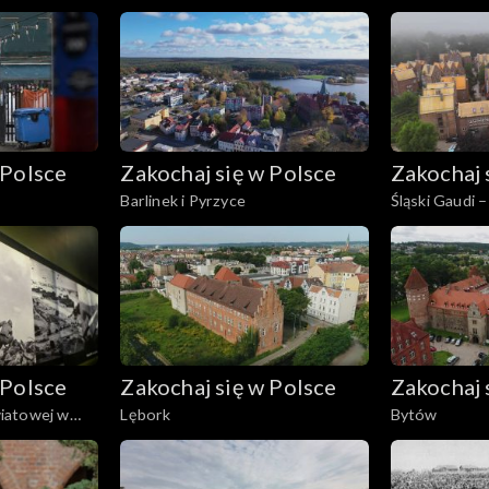
 Polsce
Zakochaj się w Polsce
Zakochaj 
Barlinek i Pyrzyce
Śląski Gaudi –
Niemczyka
 Polsce
Zakochaj się w Polsce
Zakochaj 
iatowej w
Lębork
Bytów