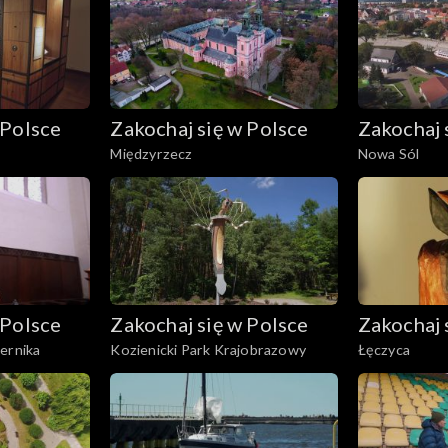
 Polsce
Zakochaj się w Polsce
Zakochaj 
Międzyrzecz
Nowa Sól
 Polsce
Zakochaj się w Polsce
Zakochaj 
ernika
Kozienicki Park Krajobrazowy
Łęczyca