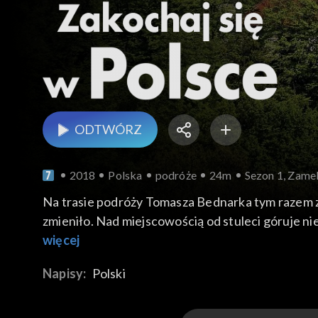
ODTWÓRZ
2018
Polska
podróże
24m
Sezon 1, Zame
Na trasie podróży Tomasza Bednarka tym razem z
zmieniło. Nad miejscowością od stuleci góruje niezwykła rezydencja magnacka - Zamek Wiśnic
dworem wojewody krakowskiego Stanisława Lubom
więcej
zawdzięcza prawa miejskie, a położony w pobliskim Stary Wiśniczu Zamek - rozbudowę. Stanisła
Napisy:
Polski
klasztoru, który dziś pełni funkcje więzienia. N
zgiełku Krakowa. W połowie drogi pomiędzy wiśn
Matejko spędzał z rodziną letnie wakacje. W kl