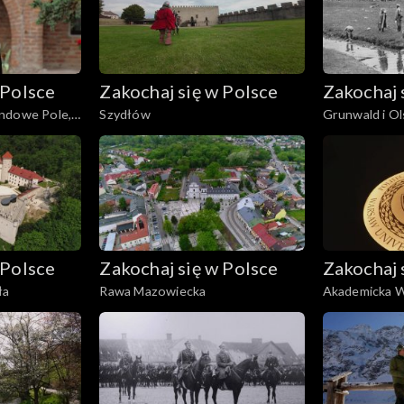
 Polsce
Zakochaj się w Polsce
Zakochaj 
ndowe Pole,
Szydłów
Grunwald i O
 Polsce
Zakochaj się w Polsce
Zakochaj 
ła
Rawa Mazowiecka
Akademicka 