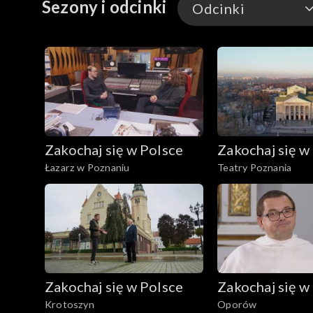
Sezony i odcinki
Odcinki
trzech muzeów w Polsce poświęconych artyście. Nowy Wiśnicz wraz z okolicą to urokliwe miasteczko, w którym c
zestawione z urokiem Zamku Wiśnicz oraz bogatą h
Odcinki
Zakochaj się w Polsce
Zakochaj się w
Łazarz w Poznaniu
Teatry Poznania
Zakochaj się w Polsce
Zakochaj się w
Krotoszyn
Oporów