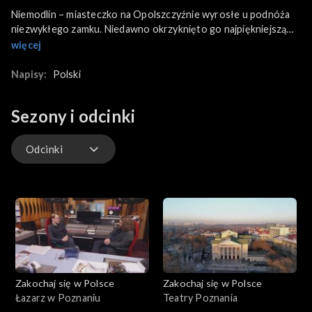
Niemodlin – miasteczko na Opolszczyźnie wyrosłe u podnóża
niezwykłego zamku. Niedawno okrzyknięto go najpiękniejszą
twierdzą w Polsce. 700-letni Zamek Książęcy wielokrotnie
więcej
burzony, zdobywany i odbudowywany, szczęśliwie przetrwał w
swym renesansowym kształcie. Od trzech lat znów jest
Napisy:
Polski
udostępniony turystom. Niemodlin ma również jeden z
najdłuższych w Polsce rynków. Spacer z jednego końca na
Sezony i odcinki
drugi stanowi dystans prawie 400 metrów.
Odcinki
Odcinki
Zakochaj się w Polsce
Zakochaj się w Polsce
Łazarz w Poznaniu
Teatry Poznania