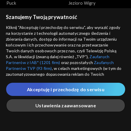
Puck
Jezioro Wigry
Szanujemy Twoją prywatność
Kliknij "Akceptuję i przechodzę do serwisu", aby wyrazić zgody
na korzystanie z technologii automatycznego śledzenia i
zbierania danych, dostęp do informacji na Twoim urządzeniu
końcowym i ich przechowywanie oraz na przetwarzanie
Zakochaj się w Polsce
Zakochaj się w Polsce
Twoich danych osobowych przez nas, czyli Telewizję Polską
Słowiński Park Narodowy
Słupsk
S.A. w likwidacji (zwaną dalej również „TVP”),
Zaufanych
Partnerów z IAB* (1201 firm)
oraz pozostałych
Zaufanych
Partnerów TVP (93 firm)
, w celach marketingowych (w tym do
zautomatyzowanego dopasowania reklam do Twoich
zainteresowań i mierzenia ich skuteczności) i pozostałych,
które wskazujemy poniżej, a także zgody na udostępnianie
Akceptuję i przechodzę do serwisu
przez nas identyfikatora PPID do Google.
Zakochaj się w Polsce
Zakochaj się w Polsce
Twoje dane osobowe zbierane podczas odwiedzania przez
Ustawienia zaawansowane
Węgorzewo
Narodowe Forum Muzyki we
Ciebie naszych
poszczególnych serwisów
zwanych dalej
Wrocławiu
„Portalem”, w tym informacje zapisywane za pomocą
technologii takich jak: pliki cookie, sygnalizatory WWW lub
innych podobnych technologii umożliwiających świadczenie
Główna
Szukaj
Moja lista
Na żywo
Więcej
dopasowanych i bezpiecznych usług, personalizację treści