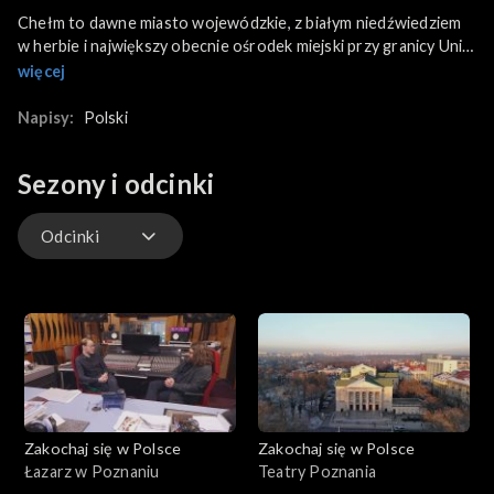
Chełm to dawne miasto wojewódzkie, z białym niedźwiedziem
w herbie i największy obecnie ośrodek miejski przy granicy Unii
Europejskiej. Położony jest na Polesiu Wołyńskim, na styku
więcej
wschodniej i zachodniej słowiańszczyzny. Historia miasta i jego
mieszkańców jest nierozerwalnie związana z kredą, a Chełmskie
Napisy:
Polski
Podziemia Kredowe w 1994 roku zostały wpisane do rejestru
zabytków i są unikatem na skalę światową.
Sezony i odcinki
Odcinki
Odcinki
Zakochaj się w Polsce
Zakochaj się w Polsce
Łazarz w Poznaniu
Teatry Poznania