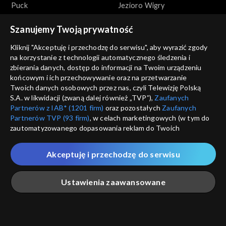
Puck
Jezioro Wigry
Szanujemy Twoją prywatność
Kliknij "Akceptuję i przechodzę do serwisu", aby wyrazić zgody
na korzystanie z technologii automatycznego śledzenia i
zbierania danych, dostęp do informacji na Twoim urządzeniu
końcowym i ich przechowywanie oraz na przetwarzanie
Zakochaj się w Polsce
Zakochaj się w Polsce
Twoich danych osobowych przez nas, czyli Telewizję Polską
Słowiński Park Narodowy
Słupsk
S.A. w likwidacji (zwaną dalej również „TVP”),
Zaufanych
Partnerów z IAB* (1201 firm)
oraz pozostałych
Zaufanych
Partnerów TVP (93 firm)
, w celach marketingowych (w tym do
zautomatyzowanego dopasowania reklam do Twoich
zainteresowań i mierzenia ich skuteczności) i pozostałych,
które wskazujemy poniżej, a także zgody na udostępnianie
Akceptuję i przechodzę do serwisu
przez nas identyfikatora PPID do Google.
Zakochaj się w Polsce
Zakochaj się w Polsce
Twoje dane osobowe zbierane podczas odwiedzania przez
Ustawienia zaawansowane
Węgorzewo
Narodowe Forum Muzyki we
Ciebie naszych
poszczególnych serwisów
zwanych dalej
Wrocławiu
„Portalem”, w tym informacje zapisywane za pomocą
technologii takich jak: pliki cookie, sygnalizatory WWW lub
innych podobnych technologii umożliwiających świadczenie
Główna
Szukaj
Moja lista
Na żywo
Więcej
dopasowanych i bezpiecznych usług, personalizację treści