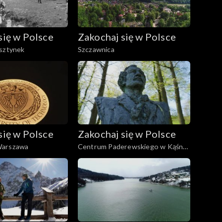
się w Polsce
Zakochaj się w Polsce
lsztynek
Szczawnica
się w Polsce
Zakochaj się w Polsce
Warszawa
Centrum Paderewskiego w Kąśnej
Dolnej i Ciężkowice