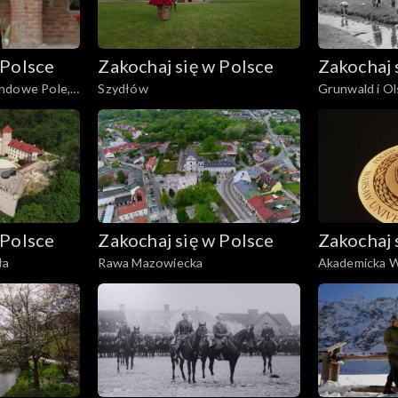
 Polsce
Zakochaj się w Polsce
Zakochaj 
ndowe Pole,
Szydłów
Grunwald i O
 Polsce
Zakochaj się w Polsce
Zakochaj 
ła
Rawa Mazowiecka
Akademicka 