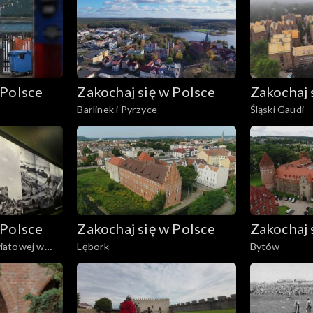
 Polsce
Zakochaj się w Polsce
Zakochaj 
Barlinek i Pyrzyce
Śląski Gaudi –
Niemczyka
 Polsce
Zakochaj się w Polsce
Zakochaj 
iatowej w
Lębork
Bytów