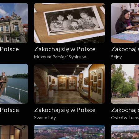
 Polsce
Zakochaj się w Polsce
Zakochaj 
Muzeum Pamieci Sybiru w
Sejny
Białymstoku
 Polsce
Zakochaj się w Polsce
Zakochaj 
Szamotuły
Ostrów Tumsk