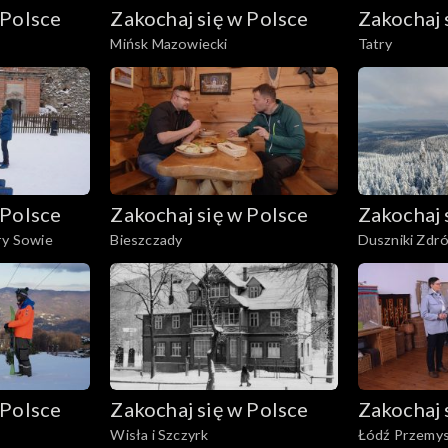
 Polsce
Zakochaj się w Polsce
Zakochaj 
Mińsk Mazowiecki
Tatry
 Polsce
Zakochaj się w Polsce
Zakochaj 
ry Sowie
Bieszczady
Duszniki Zdrój
 Polsce
Zakochaj się w Polsce
Zakochaj 
Wisła i Szczyrk
Łódź Przemy