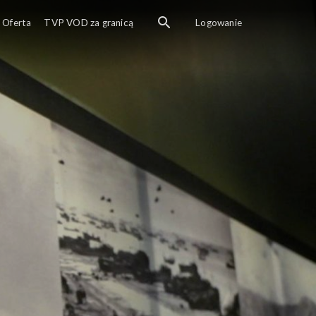
W tym odcinku Tomek Bednarek zaprasza do zwiedzan
Oferta
TVP VOD za granicą
Logowanie