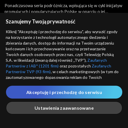
Ponadczasowa seria podróżnicza, wpisująca się w cykl inicjatyw
promujących i popularyzujących Polskę w oparciu o jej
potencjał historyczny, kulturowy, przyrodniczy i rekreacyjny.
więcej
Szanujemy Twoją prywatność
Tomasz Bednarek odwiedza najpiękniejsze i najciekawsze
miejsca w wielu zakątkach kraju, wędrując nie tylko szlakiem
Kliknij "Akceptuję i przechodzę do serwisu", aby wyrazić zgody
tłumnie odwiedzanym przez turystów, ale docierając również
na korzystanie z technologii automatycznego śledzenia i
Sezony i odcinki
do miejsc, o których wiedzą nieliczni.
zbierania danych, dostęp do informacji na Twoim urządzeniu
końcowym i ich przechowywanie oraz na przetwarzanie
Twoich danych osobowych przez nas, czyli Telewizję Polską
Wybierz
S.A. w likwidacji (zwaną dalej również „TVP”),
Zaufanych
Partnerów z IAB* (1201 firm)
oraz pozostałych
Zaufanych
Odcinki
Partnerów TVP (93 firm)
, w celach marketingowych (w tym do
zautomatyzowanego dopasowania reklam do Twoich
zainteresowań i mierzenia ich skuteczności) i pozostałych,
Rekomendowane dla Ciebie
które wskazujemy poniżej, a także zgody na udostępnianie
Akceptuję i przechodzę do serwisu
przez nas identyfikatora PPID do Google.
Twoje dane osobowe zbierane podczas odwiedzania przez
Ustawienia zaawansowane
Ciebie naszych
poszczególnych serwisów
zwanych dalej
„Portalem”, w tym informacje zapisywane za pomocą
technologii takich jak: pliki cookie, sygnalizatory WWW lub
innych podobnych technologii umożliwiających świadczenie
Główna
Szukaj
Moja lista
Na żywo
Więcej