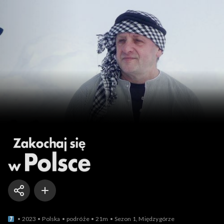
Zakochaj się w Polsce
2023
Polska
podróże
21m
Sezon 1, Międzygórze