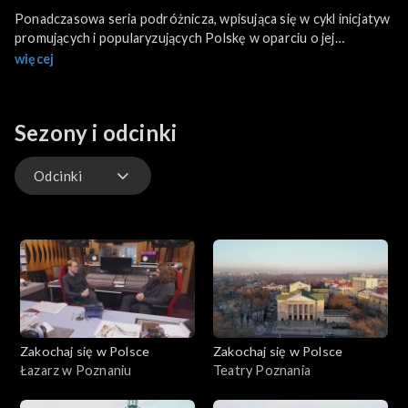
Ponadczasowa seria podróżnicza, wpisująca się w cykl inicjatyw
promujących i popularyzujących Polskę w oparciu o jej
potencjał historyczny, kulturowy, przyrodniczy i rekreacyjny.
więcej
Tomasz Bednarek odwiedza najpiękniejsze i najciekawsze
miejsca w wielu zakątkach kraju, wędrując nie tylko szlakiem
tłumnie odwiedzanym przez turystów, ale docierając również
Sezony i odcinki
do miejsc, o których wiedzą nieliczni.
Odcinki
Odcinki
Zakochaj się w Polsce
Zakochaj się w Polsce
Łazarz w Poznaniu
Teatry Poznania