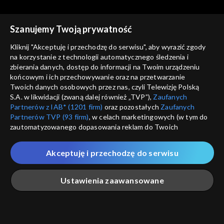
Szanujemy Twoją prywatność
Kliknij "Akceptuję i przechodzę do serwisu", aby wyrazić zgody
na korzystanie z technologii automatycznego śledzenia i
zbierania danych, dostęp do informacji na Twoim urządzeniu
Zakochaj się w Polsce
Zakochaj się w Polsce
końcowym i ich przechowywanie oraz na przetwarzanie
Słowiński Park Narodowy
Słupsk
Twoich danych osobowych przez nas, czyli Telewizję Polską
S.A. w likwidacji (zwaną dalej również „TVP”),
Zaufanych
Partnerów z IAB* (1201 firm)
oraz pozostałych
Zaufanych
Partnerów TVP (93 firm)
, w celach marketingowych (w tym do
zautomatyzowanego dopasowania reklam do Twoich
zainteresowań i mierzenia ich skuteczności) i pozostałych,
które wskazujemy poniżej, a także zgody na udostępnianie
Akceptuję i przechodzę do serwisu
przez nas identyfikatora PPID do Google.
Zakochaj się w Polsce
Zakochaj się w Polsce
Węgorzewo
Narodowe Forum Muzyki we
Twoje dane osobowe zbierane podczas odwiedzania przez
Ustawienia zaawansowane
Wrocławiu
Ciebie naszych
poszczególnych serwisów
zwanych dalej
„Portalem”, w tym informacje zapisywane za pomocą
technologii takich jak: pliki cookie, sygnalizatory WWW lub
innych podobnych technologii umożliwiających świadczenie
Główna
Szukaj
Moja lista
Na żywo
Więcej
dopasowanych i bezpiecznych usług, personalizację treści