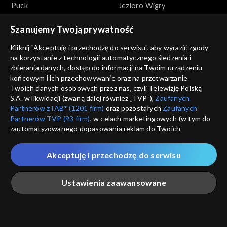
Puck
Jezioro Wigry
Szanujemy Twoją prywatność
Kliknij "Akceptuję i przechodzę do serwisu", aby wyrazić zgody
na korzystanie z technologii automatycznego śledzenia i
zbierania danych, dostęp do informacji na Twoim urządzeniu
końcowym i ich przechowywanie oraz na przetwarzanie
Zakochaj się w Polsce
Zakochaj się w Polsce
Twoich danych osobowych przez nas, czyli Telewizję Polską
Słowiński Park Narodowy
Słupsk
S.A. w likwidacji (zwaną dalej również „TVP”),
Zaufanych
Partnerów z IAB* (1201 firm)
oraz pozostałych
Zaufanych
Partnerów TVP (93 firm)
, w celach marketingowych (w tym do
zautomatyzowanego dopasowania reklam do Twoich
zainteresowań i mierzenia ich skuteczności) i pozostałych,
które wskazujemy poniżej, a także zgody na udostępnianie
Akceptuję i przechodzę do serwisu
przez nas identyfikatora PPID do Google.
Zakochaj się w Polsce
Zakochaj się w Polsce
Twoje dane osobowe zbierane podczas odwiedzania przez
Ustawienia zaawansowane
Węgorzewo
Narodowe Forum Muzyki we
Ciebie naszych
poszczególnych serwisów
zwanych dalej
Wrocławiu
„Portalem”, w tym informacje zapisywane za pomocą
technologii takich jak: pliki cookie, sygnalizatory WWW lub
innych podobnych technologii umożliwiających świadczenie
Główna
Szukaj
Moja lista
Na żywo
Więcej
dopasowanych i bezpiecznych usług, personalizację treści