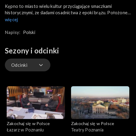
Kępno to miasto wielu kultur przyciągające smaczkami
historycznymi, ze śladami osadnictwa z epoki brązu. Położone
jest na styku szlaków komunikacyjnych i szczyci się największym
więcej
– po Poznaniu – rynkiem Wielkopolski. Dzięki niemu kwitł tu
handel. Układ przestrzenny miasta sięga średniowiecza. Wizyta
Napisy:
Polski
w Kępnie to podróż w czasie, droga po trzech wyznaniach,
innych kulturach, które współistniały i uzupełniały się, tworząc
Sezony i odcinki
jeden sprawnie funkcjonujący organizm. To niewielkie
miasteczko kryje w sobie niesamowity potencjał.
Odcinki
Odcinki
Zakochaj się w Polsce
Zakochaj się w Polsce
Łazarz w Poznaniu
Teatry Poznania