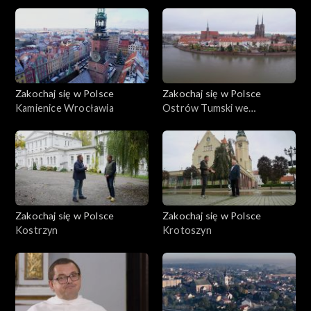
częściowo. Dla pasjonatów natury w Rybniku nie lada gratką
będzie malownicza rzeka Ruda, która zachęca do sportów
wodnych. Szczególnie upodobali ją sobie miłośnicy kajakarstwa,
gdyż rzeka meandrując, tworzy swoisty tor przeszkód.
Zakochaj się w Polsce
Zakochaj się w Polsce
Kamienice Wrocławia
Ostrów Tumski we
Wrocławiu
Zakochaj się w Polsce
Zakochaj się w Polsce
Kostrzyn
Krotoszyn