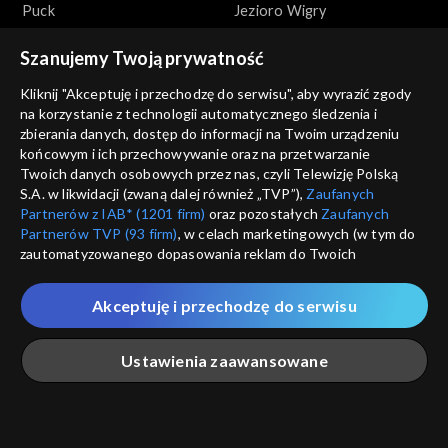
Puck
Jezioro Wigry
Szanujemy Twoją prywatność
Kliknij "Akceptuję i przechodzę do serwisu", aby wyrazić zgody
na korzystanie z technologii automatycznego śledzenia i
zbierania danych, dostęp do informacji na Twoim urządzeniu
końcowym i ich przechowywanie oraz na przetwarzanie
Zakochaj się w Polsce
Zakochaj się w Polsce
Twoich danych osobowych przez nas, czyli Telewizję Polską
Słowiński Park Narodowy
Słupsk
S.A. w likwidacji (zwaną dalej również „TVP”),
Zaufanych
Partnerów z IAB* (1201 firm)
oraz pozostałych
Zaufanych
Partnerów TVP (93 firm)
, w celach marketingowych (w tym do
zautomatyzowanego dopasowania reklam do Twoich
zainteresowań i mierzenia ich skuteczności) i pozostałych,
które wskazujemy poniżej, a także zgody na udostępnianie
Akceptuję i przechodzę do serwisu
przez nas identyfikatora PPID do Google.
Zakochaj się w Polsce
Zakochaj się w Polsce
Twoje dane osobowe zbierane podczas odwiedzania przez
Ustawienia zaawansowane
Węgorzewo
Narodowe Forum Muzyki we
Ciebie naszych
poszczególnych serwisów
zwanych dalej
Wrocławiu
„Portalem”, w tym informacje zapisywane za pomocą
technologii takich jak: pliki cookie, sygnalizatory WWW lub
innych podobnych technologii umożliwiających świadczenie
Główna
Szukaj
Moja lista
Na żywo
Więcej
dopasowanych i bezpiecznych usług, personalizację treści