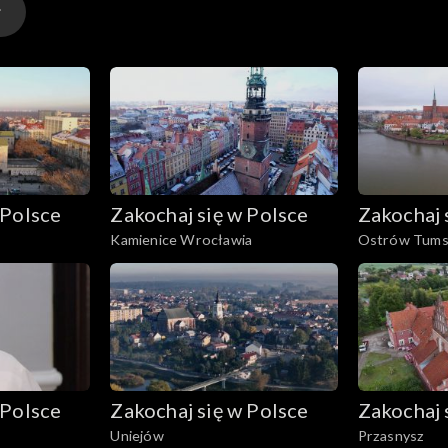
nów. Stacja w Popielnie działa od lat pięćdziesiątych XX 
 Polsce
Zakochaj się w Polsce
Zakochaj 
Kamienice Wrocławia
Ostrów Tums
 Polsce
Zakochaj się w Polsce
Zakochaj 
Uniejów
Przasnysz