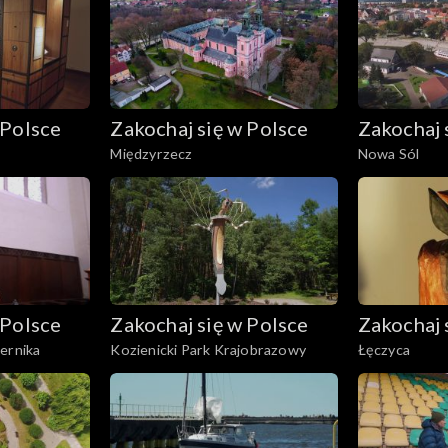
 Polsce
Zakochaj się w Polsce
Zakochaj 
Międzyrzecz
Nowa Sól
 Polsce
Zakochaj się w Polsce
Zakochaj 
ernika
Kozienicki Park Krajobrazowy
Łęczyca