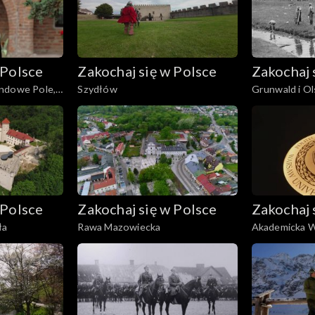
 Polsce
Zakochaj się w Polsce
Zakochaj 
ndowe Pole,
Szydłów
Grunwald i O
 Polsce
Zakochaj się w Polsce
Zakochaj 
ła
Rawa Mazowiecka
Akademicka 