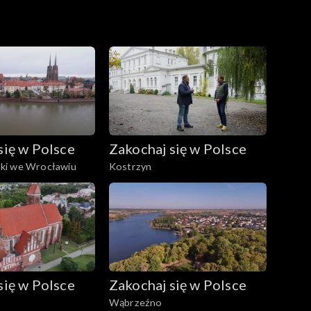
wieku. W zabytkowym spichlerzu mieści się jej
się w Polsce
Zakochaj się w Polsce
ki we Wrocławiu
Kostrzyn
się w Polsce
Zakochaj się w Polsce
Wąbrzeźno