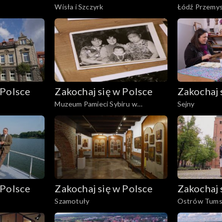
Wisła i Szczyrk
Łódź Przemy
 Polsce
Zakochaj się w Polsce
Zakochaj 
Muzeum Pamieci Sybiru w
Sejny
Białymstoku
 Polsce
Zakochaj się w Polsce
Zakochaj 
Szamotuły
Ostrów Tumsk