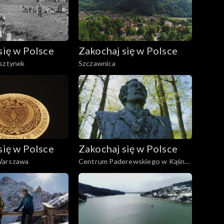
się w Polsce
Zakochaj się w Polsce
lsztynek
Szczawnica
się w Polsce
Zakochaj się w Polsce
Warszawa
Centrum Paderewskiego w Kąśnej
Dolnej i Ciężkowice