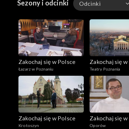
Sezony i odcinki
Odcinki
prymitywnej rasy wywodzącej się od dzikich tarpa
muzeum, a tuż obok stajnie.
Odcinki
Zakochaj się w Polsce
Zakochaj się w
Łazarz w Poznaniu
Teatry Poznania
Zakochaj się w Polsce
Zakochaj się w
Krotoszyn
Oporów