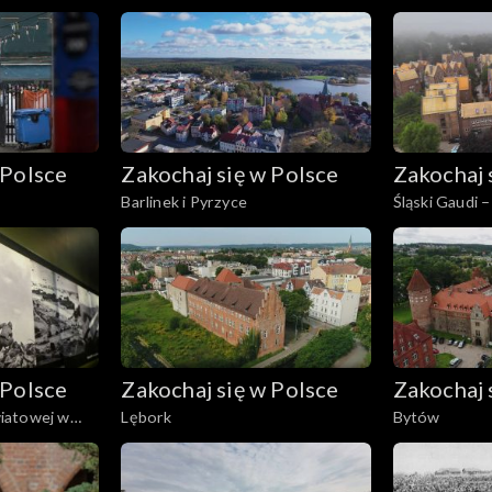
 Polsce
Zakochaj się w Polsce
Zakochaj 
Barlinek i Pyrzyce
Śląski Gaudi –
Niemczyka
 Polsce
Zakochaj się w Polsce
Zakochaj 
iatowej w
Lębork
Bytów