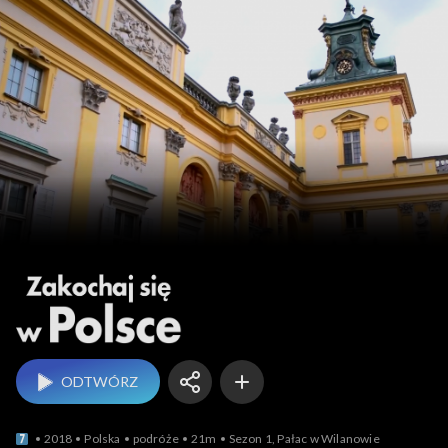
Zakochaj się w Polsce
ODTWÓRZ
2018
Polska
podróże
21m
Sezon 1, Pałac w Wilanowie