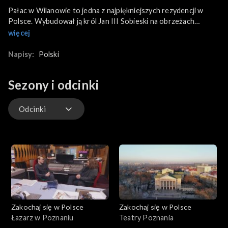
Pałac w Wilanowie to jedna z najpiękniejszych rezydencji w
Polsce. Wybudował ją król Jan III Sobieski na obrzeżach
Warszawy, by uciec od zgiełku stolicy. Imponującą budowlę,
więcej
wraz z ogrodami, stworzyli najznamienitsi architekci i artyści
doby baroku. Pałac nazywany jest Monumentum Sobiescianum
Napisy:
Polski
to pomnik chwały i świadectwo niezwykłej osobowości króla.
Jest swoistym ewenementem na skalę europejską.
Sezony i odcinki
Odcinki
Odcinki
Zakochaj się w Polsce
Zakochaj się w Polsce
Łazarz w Poznaniu
Teatry Poznania