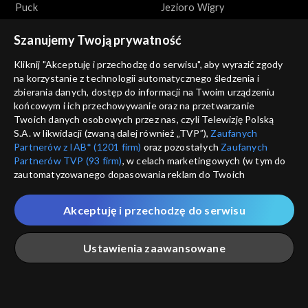
Puck
Jezioro Wigry
Szanujemy Twoją prywatność
Kliknij "Akceptuję i przechodzę do serwisu", aby wyrazić zgody
na korzystanie z technologii automatycznego śledzenia i
zbierania danych, dostęp do informacji na Twoim urządzeniu
końcowym i ich przechowywanie oraz na przetwarzanie
Zakochaj się w Polsce
Zakochaj się w Polsce
Twoich danych osobowych przez nas, czyli Telewizję Polską
Słowiński Park Narodowy
Słupsk
S.A. w likwidacji (zwaną dalej również „TVP”),
Zaufanych
Partnerów z IAB* (1201 firm)
oraz pozostałych
Zaufanych
Partnerów TVP (93 firm)
, w celach marketingowych (w tym do
zautomatyzowanego dopasowania reklam do Twoich
zainteresowań i mierzenia ich skuteczności) i pozostałych,
które wskazujemy poniżej, a także zgody na udostępnianie
Akceptuję i przechodzę do serwisu
przez nas identyfikatora PPID do Google.
Zakochaj się w Polsce
Zakochaj się w Polsce
Twoje dane osobowe zbierane podczas odwiedzania przez
Ustawienia zaawansowane
Węgorzewo
Narodowe Forum Muzyki we
Ciebie naszych
poszczególnych serwisów
zwanych dalej
Wrocławiu
„Portalem”, w tym informacje zapisywane za pomocą
technologii takich jak: pliki cookie, sygnalizatory WWW lub
innych podobnych technologii umożliwiających świadczenie
Główna
Szukaj
Moja lista
Na żywo
Więcej
dopasowanych i bezpiecznych usług, personalizację treści