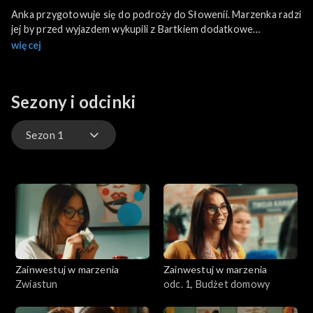
Anka przygotowuje się do podroży do Słowenii. Marzenka radzi
jej by przed wyjazdem wykupili z Bartkiem dodatkowe
ubezpieczenie.
więcej
Sezony i odcinki
Sezon 1
Sezon 1
Sezon 2
Sezon 3
Zainwestuj w marzenia
Zainwestuj w marzenia
Zwiastun
odc. 1, Budżet domowy