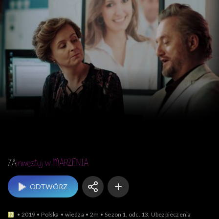
Zainwestuj w marzenia
ODTWÓRZ
2019
Polska
wiedza
2m
Sezon 1, odc. 13, Ubezpieczenia