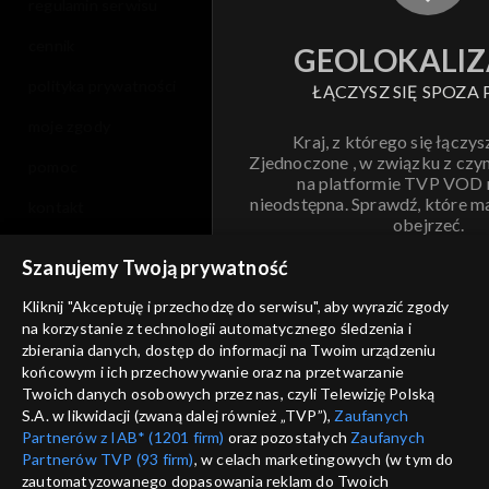
regulamin serwisu
cennik
GEOLOKALIZ
polityka prywatności
ŁĄCZYSZ SIĘ SPOZA 
moje zgody
Kraj, z którego się łączys
Zjednoczone , w związku z czy
pomoc
na platformie TVP VOD
nieodstępna. Sprawdź, które m
kontakt
obejrzeć.
voucher
Szanujemy Twoją prywatność
Nie pokazuj pon
dostępność
Kliknij "Akceptuję i przechodzę do serwisu", aby wyrazić zgody
informacje o dostawcy usług
na korzystanie z technologii automatycznego śledzenia i
ANULUJ
SP
zbierania danych, dostęp do informacji na Twoim urządzeniu
końcowym i ich przechowywanie oraz na przetwarzanie
Twoich danych osobowych przez nas, czyli Telewizję Polską
S.A. w likwidacji (zwaną dalej również „TVP”),
Zaufanych
Partnerów z IAB* (1201 firm)
oraz pozostałych
Zaufanych
Partnerów TVP (93 firm)
, w celach marketingowych (w tym do
zautomatyzowanego dopasowania reklam do Twoich