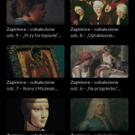
Zaginione – odnalezione
Zaginione – odnalezione
odc. 9 – „Przy fortepianie”
odc. 8 – „Opłakiwanie
Jacka Malczewskiego
Chrystusa” z warsztatu
Lucasa Cranacha starszego
Zaginione – odnalezione
Zaginione – odnalezione
odc. 7 – Ikony z Muzeum
odc. 6 – „Na przypiecku”
Warmii i Mazur w Olsztynie
Franciszka Mrażka