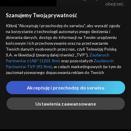
obejrzeć.
voucher
Szanujemy Twoją prywatność
Nie pokazuj pon
dostępność
Kliknij "Akceptuję i przechodzę do serwisu", aby wyrazić zgody
informacje o dostawcy usług
na korzystanie z technologii automatycznego śledzenia i
ANULUJ
SP
zbierania danych, dostęp do informacji na Twoim urządzeniu
końcowym i ich przechowywanie oraz na przetwarzanie
Twoich danych osobowych przez nas, czyli Telewizję Polską
S.A. w likwidacji (zwaną dalej również „TVP”),
Zaufanych
Partnerów z IAB* (1201 firm)
oraz pozostałych
Zaufanych
Partnerów TVP (93 firm)
, w celach marketingowych (w tym do
zautomatyzowanego dopasowania reklam do Twoich
zainteresowań i mierzenia ich skuteczności) i pozostałych,
które wskazujemy poniżej, a także zgody na udostępnianie
Akceptuję i przechodzę do serwisu
przez nas identyfikatora PPID do Google.
Twoje dane osobowe zbierane podczas odwiedzania przez
Ustawienia zaawansowane
Ciebie naszych
poszczególnych serwisów
zwanych dalej
„Portalem”, w tym informacje zapisywane za pomocą
technologii takich jak: pliki cookie, sygnalizatory WWW lub
innych podobnych technologii umożliwiających świadczenie
Główna
Szukaj
Moja lista
Na żywo
Więcej
dopasowanych i bezpiecznych usług, personalizację treści