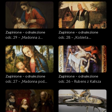
Zaginione – odnalezione
Zaginione – odnalezione
odc. 29 – „Madonna z
odc. 28 – „Kobieta
Dzieciątkiem”
przenosząca żar” Pietera
Brueghela Młodszego
Zaginione – odnalezione
Zaginione – odnalezione
odc. 27 – „Madonna pod
odc. 26 – Rubens z Kalisza
jodłami”