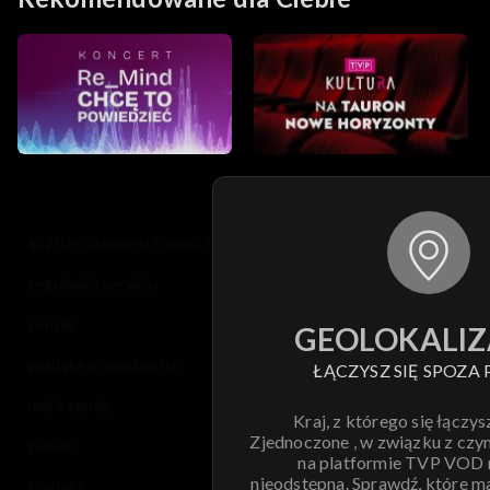
© 2026 Telewizja Polska S.A. w likwidacji
regulamin serwisu
cennik
GEOLOKALIZ
polityka prywatności
ŁĄCZYSZ SIĘ SPOZA 
moje zgody
Kraj, z którego się łączys
Zjednoczone , w związku z czy
pomoc
na platformie TVP VOD
nieodstępna. Sprawdź, które m
kontakt