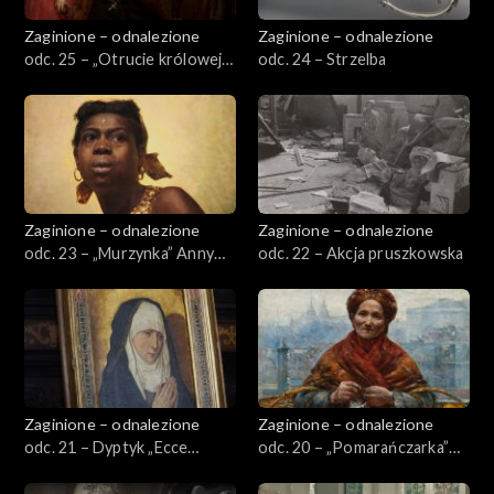
Zaginione – odnalezione
Zaginione – odnalezione
odc. 25 – „Otrucie królowej
odc. 24 – Strzelba
Bony” Jana Matejki
Zaginione – odnalezione
Zaginione – odnalezione
odc. 23 – „Murzynka” Anny
odc. 22 – Akcja pruszkowska
Bilińskiej-Bohdanowiczowej
Zaginione – odnalezione
Zaginione – odnalezione
odc. 21 – Dyptyk „Ecce
odc. 20 – „Pomarańczarka”
Homo” i „Mater Dolorosa” z
Aleksandra Gierymskiego
warsztatu Dierica Boutsa