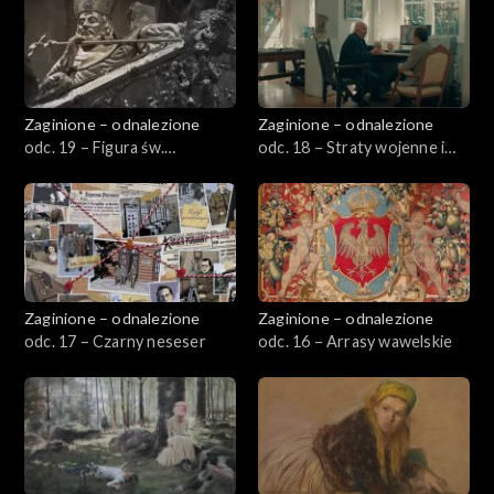
Zaginione – odnalezione
Zaginione – odnalezione
odc. 19 – Figura św.
odc. 18 – Straty wojenne i
Wojciecha z relikwiarza w
restytucja
Katedrze Gnieźnieńskiej
Zaginione – odnalezione
Zaginione – odnalezione
odc. 17 – Czarny neseser
odc. 16 – Arrasy wawelskie