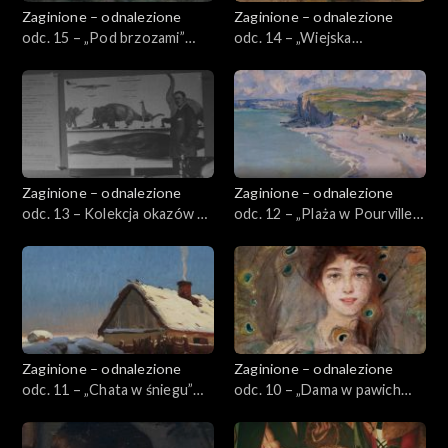
Zaginione – odnalezione
Zaginione – odnalezione
odc. 15 – „Pod brzozami”
odc. 14 – „Wiejska
Alberta Edelfelta
dziewczyna w żółtej chuście”
Leona Wyczółkowskiego
Zaginione – odnalezione
Zaginione – odnalezione
odc. 13 – Kolekcja okazów z
odc. 12 – „Plaża w Pourville”
przedwojennego
Claude'a Moneta
Państwowego Muzeum
Zoologicznego
Zaginione – odnalezione
Zaginione – odnalezione
odc. 11 – „Chata w śniegu”
odc. 10 – „Dama w pawich
Michała Gorstkina-
piórach” Teodora
Wywiórskiego
Axentowicza