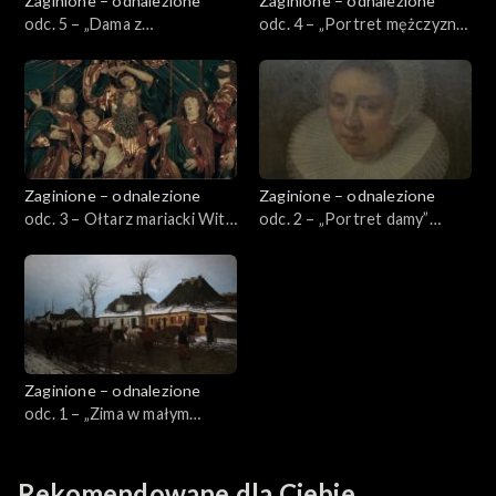
Zaginione – odnalezione
Zaginione – odnalezione
odc. 5 – „Dama z
odc. 4 – „Portret mężczyzny”
gronostajem” Leonarda da
Krzysztofa Lubienieckiego
Vinciego
Zaginione – odnalezione
Zaginione – odnalezione
odc. 3 – Ołtarz mariacki Wita
odc. 2 – „Portret damy”
Stwosza
Melchiora Geldorpa
Zaginione – odnalezione
odc. 1 – „Zima w małym
miasteczku” Maksymiliana
Gierymskiego
Rekomendowane dla Ciebie