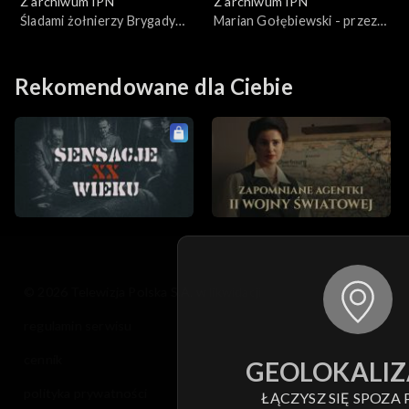
Z archiwum IPN
Z archiwum IPN
Śladami żołnierzy Brygady
Marian Gołębiewski - przez
Świętokrzyskiej
trzy konspiracje
Rekomendowane dla Ciebie
© 2026 Telewizja Polska S.A. w likwidacji
regulamin serwisu
cennik
GEOLOKALIZ
polityka prywatności
ŁĄCZYSZ SIĘ SPOZA 