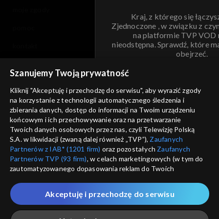
moje zgody
Kraj, z którego się łączys
Zjednoczone , w związku z czy
pomoc
na platformie TVP VOD
nieodstępna. Sprawdź, które m
kontakt
obejrzeć.
voucher
Szanujemy Twoją prywatność
Nie pokazuj pon
dostępność
Kliknij "Akceptuję i przechodzę do serwisu", aby wyrazić zgody
informacje o dostawcy usług
na korzystanie z technologii automatycznego śledzenia i
ANULUJ
SP
zbierania danych, dostęp do informacji na Twoim urządzeniu
końcowym i ich przechowywanie oraz na przetwarzanie
Twoich danych osobowych przez nas, czyli Telewizję Polską
S.A. w likwidacji (zwaną dalej również „TVP”),
Zaufanych
Partnerów z IAB* (1201 firm)
oraz pozostałych
Zaufanych
Partnerów TVP (93 firm)
, w celach marketingowych (w tym do
zautomatyzowanego dopasowania reklam do Twoich
zainteresowań i mierzenia ich skuteczności) i pozostałych,
które wskazujemy poniżej, a także zgody na udostępnianie
Akceptuję i przechodzę do serwisu
przez nas identyfikatora PPID do Google.
Twoje dane osobowe zbierane podczas odwiedzania przez