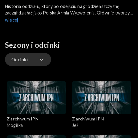
Historia oddziału, który po odejściu na grodzieńszczyznę
zaczął działać jako Polska Armia Wyzwolenia. Głównie tworzyli
sieć konspiracyjną gimnazjaliści z Augustowa, zaczynając od
więcej
gromadzenia powrześniowej broni i tu spora jej część odkopana
przez młodzież z PAW pochodziła ze skrytek Łupaszki.
Represje sowietów za działalność PAW były bardzo dotkliwe:
Sezony i odcinki
tysiące ludzi aresztowano i deportowano na Syberię, a latem
1940 roku NKWD zorganizowało atak na bazę partyzantów na
Czerwonym Bagnie.
Odcinki
Odcinki
Z archiwum IPN
Z archiwum IPN
Mogiłka
Jeż