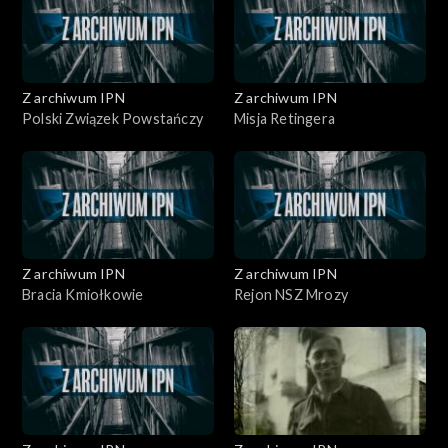
Z archiwum IPN
Z archiwum IPN
Polski Związek Powstańczy
Misja Retingera
Z archiwum IPN
Z archiwum IPN
Bracia Kmiołkowie
Rejon NSZ Mrozy