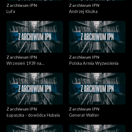
Z archiwum IPN
Z archiwum IPN
Lufa
Andrzej Kiszka
Z archiwum IPN
Z archiwum IPN
Wrzesień 1939 na
Polska Armia Wyzwolenia
Lubelszczyźnie
Z archiwum IPN
Z archiwum IPN
Łupaszka - dowódca Hubala
Generał Walter