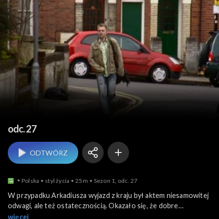
Wyjechani
odc. 27
ODTWÓRZ
Polska
styl życia
25m
Sezon 1, odc. 27
W przypadku Arkadiusza wyjazd z kraju był aktem niesamowitej
odwagi, ale też ostatecznością. Okazało się, że dobre
wykształcenie, doświadczenie zawodowe i pracowitość to za
więcej