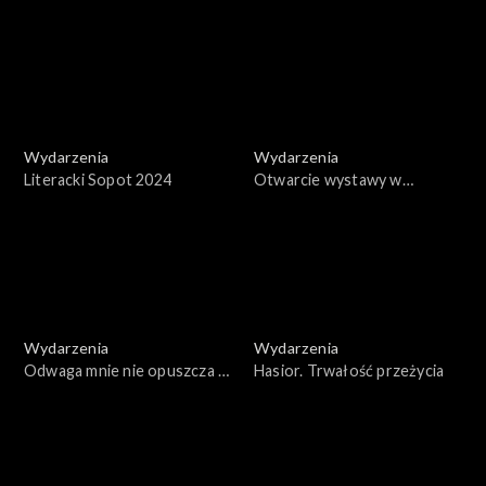
sztuk na Festiwalu Malta w
Jackiem Głombem
Poznaniu
Wydarzenia
Wydarzenia
Literacki Sopot 2024
Otwarcie wystawy w
muzeum Brukenthala w
Sybinie
Wydarzenia
Wydarzenia
Odwaga mnie nie opuszcza –
Hasior. Trwałość przeżycia
rozmowa ze Stanisławą
Celińską