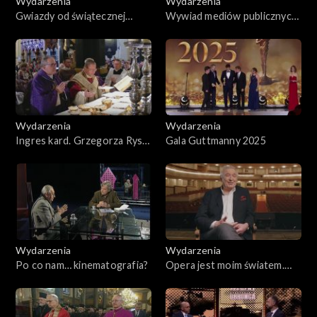
Wydarzenia
Wydarzenia
Gwiazdy od świątecznej
Wywiad mediów publicznych
gwiazdki
z prezydentem
Wołodymyrem Zełenskim
Wydarzenia
Wydarzenia
Ingres kard. Grzegorza Rysia
Gala Guttmanny 2025
do archikatedry krakowskiej
Wydarzenia
Wydarzenia
Po co nam… kinematografia?
Opera jest moim światem.
Waldemar Dąbrowski