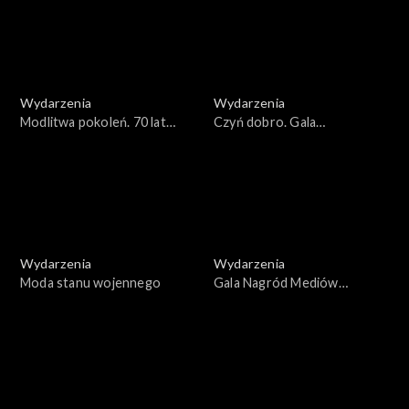
Wydarzenia
Wydarzenia
Modlitwa pokoleń. 70 lat
Czyń dobro. Gala
Apelu Jasnogórskiego
Wolontariatu Korpusu
Solidarności
Wydarzenia
Wydarzenia
Moda stanu wojennego
Gala Nagród Mediów
Publicznych 2023