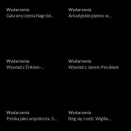
Wydarzenia
Wydarzenia
Gala wręczenia Nagród
Arkadyjskie piękno w
Kulturalnych Onetu oraz
Muzeum Narodowym w
Miasta Krakowa O!Lśnienia
Warszawie
2024
Wydarzenia
Wydarzenia
Wywiad z Érikiem-
Wywiad z Janem Peszkiem
Emmanuelem Schmittem
Wydarzenia
Wydarzenia
Polska jako wspólnota. 5
Bóg się rodzi. Wigilia
rocznica śmierci Pawła
wileńska
Adamowicza