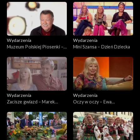
Wydarzenia
Wydarzenia
Muzeum Polskiej Piosenki –
Mini Szansa – Dzień Dziecka
Pszczółka Maja
Wydarzenia
Wydarzenia
Zacisze gwiazd – Marek
Oczy w oczy – Ewa
Frąckowiak i Ewa Złotowska
Złotowska