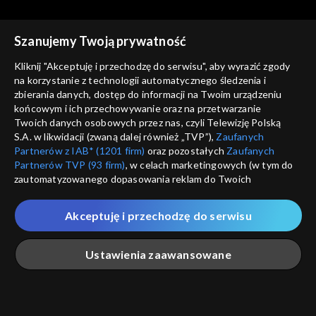
Dawidowych. Honorując
sprawiedliwych i ocalonych
Szanujemy Twoją prywatność
Kliknij "Akceptuję i przechodzę do serwisu", aby wyrazić zgody
na korzystanie z technologii automatycznego śledzenia i
zbierania danych, dostęp do informacji na Twoim urządzeniu
Wydarzenia
Wydarzenia
końcowym i ich przechowywanie oraz na przetwarzanie
Muzeum Stanisława
Ludzie i miejsca. Twórczość
Twoich danych osobowych przez nas, czyli Telewizję Polską
Wyspiańskiego w Krakowie
Wojciecha Kudyby
S.A. w likwidacji (zwaną dalej również „TVP”),
Zaufanych
Partnerów z IAB* (1201 firm)
oraz pozostałych
Zaufanych
Partnerów TVP (93 firm)
, w celach marketingowych (w tym do
zautomatyzowanego dopasowania reklam do Twoich
zainteresowań i mierzenia ich skuteczności) i pozostałych,
które wskazujemy poniżej, a także zgody na udostępnianie
Akceptuję i przechodzę do serwisu
przez nas identyfikatora PPID do Google.
Wydarzenia
Wydarzenia
Gala wręczenia nagród
62 Krakowski Festiwal
Twoje dane osobowe zbierane podczas odwiedzania przez
Ustawienia zaawansowane
literackich „Transatlantyk”
Filmowy
Ciebie naszych
poszczególnych serwisów
zwanych dalej
„Portalem”, w tym informacje zapisywane za pomocą
technologii takich jak: pliki cookie, sygnalizatory WWW lub
innych podobnych technologii umożliwiających świadczenie
Główna
Szukaj
Moja lista
Na żywo
Więcej
dopasowanych i bezpiecznych usług, personalizację treści