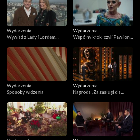
Wydarzenia
Wydarzenia
Wywiad z Lady i Lordem
Wspólny krok, czyli Pawilon
Carnarvon
Tańca w Warszawie
Wydarzenia
Wydarzenia
Sposoby widzenia
Nagroda „Za zasługi dla
Polski i Polaków poza
granicami kraju” –
uroczystość wręczenia
nagród TVP Polonia