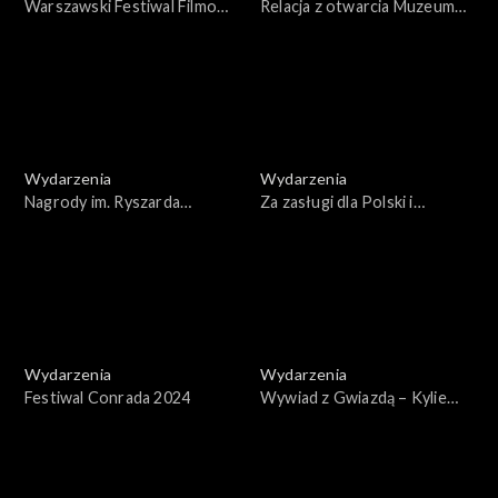
Warszawski Festiwal Filmowy
Relacja z otwarcia Muzeum
2024
Sztuki Nowoczesnej w
Warszawie
Wydarzenia
Wydarzenia
Nagrody im. Ryszarda
Za zasługi dla Polski i
Kapuścińskiego 2024 –
Polaków poza granicami
Ryszard Kapuściński mistrz i
kraju - gala
uczniowie
Wydarzenia
Wydarzenia
Festiwal Conrada 2024
Wywiad z Gwiazdą – Kylie
Minogue