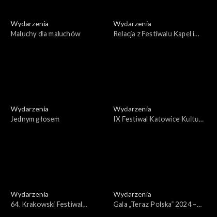
Wydarzenia
Wydarzenia
Maluchy dla maluchów
Relacja z Festiwalu Kapel i
Śpiewaków Ludowych
„Kazimierskie granie”
Wydarzenia
Wydarzenia
Jednym głosem
IX Festiwal Katowice Kultura
Natura
Wydarzenia
Wydarzenia
64. Krakowski Festiwal
Gala „Teraz Polska” 2024 –
Filmowy 2024
reportaż