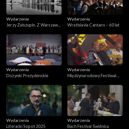
Wydarzenia
Wydarzenia
Jerzy Zalszupin. Z Warszawy
Wratislavia Cantans – 60 lat
do Brazylii
Wydarzenia
Wydarzenia
Dożynki Prezydenckie
Międzynarodowy Festiwal
Zespołów Cygańskich
Romane Dyvesa. Gorzów
Wielkopolski 2025
Wydarzenia
Wydarzenia
Literacki Sopot 2025
Bach Festival Świdnica