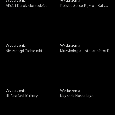
Wydarzenia
Wydarzenia
Alicja i Karol. Moi rodzice –
Polskie Serce Pękło - Katyń
Habsburgowie
1940. Gala 2023
Wydarzenia
Wydarzenia
Nie zastąpi Ciebie nikt –
Muzykologia – sto lat historii
wspomnienie św. Jana Pawła
II w rocznicę śmierci
Wydarzenia
Wydarzenia
III Festiwal Kultury
Nagroda Nardellego
Narodowej „Pamięć i
2021/2022
Tożsamość" – Gala 2023