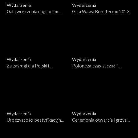
Wydarzenia
Wydarzenia
Gala wręczenia nagród im.
Gala Wawa Bohaterom 2023
Jana Rodowicza „Anody”
2023
Wydarzenia
Wydarzenia
Za zasługi dla Polski i
Poloneza czas zacząć -
Polaków poza granicami
Wilno 2023
kraju
Wydarzenia
Wydarzenia
Uroczystości beatyfikacyjne
Ceremonia otwarcia Igrzysk
rodziny Ulmów
Polonijnych. Nysa 2023