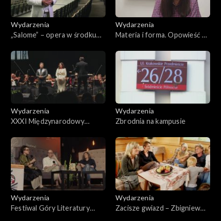
Wydarzenia
Wydarzenia
„Salome” – opera w środku
Materia i forma. Opowieść o
lasu. Baltic Opera Festival
Jadwidze Maziarskiej
Wydarzenia
Wydarzenia
XXXI Międzynarodowy
Zbrodnia na kampusie
Festiwal Muzyczny im.
Krystyny Jamroz w Busku-
Zdroju 2025
Wydarzenia
Wydarzenia
Festiwal Góry Literatury
Zacisze gwiazd – Zbigniew
2025
Wodecki