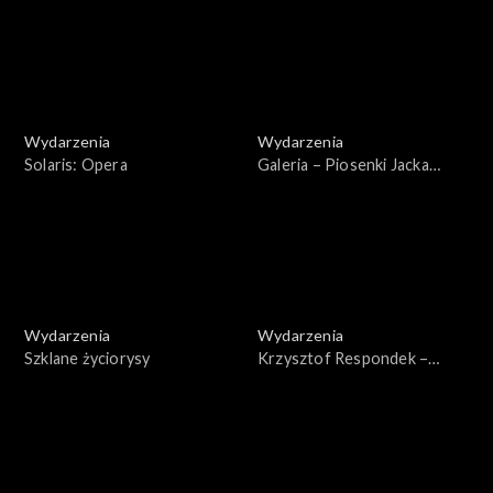
Wydarzenia
Wydarzenia
Solaris: Opera
Galeria – Piosenki Jacka
Kaczmarskiego
Wydarzenia
Wydarzenia
Szklane życiorysy
Krzysztof Respondek –
aktor. Wspomnienia z planu i
ze sceny