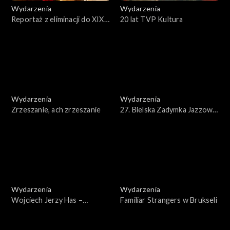
Wydarzenia
Wydarzenia
Reportaż z eliminacji do XIX
20 lat TVP Kultura
Międzynarodowego
Konkursu Pianistycznego im.
Fryderyka Chopina
Wydarzenia
Wydarzenia
Zrzeszanie, ach zrzeszanie
27. Bielska Zadymka Jazzowa
2025 – reportaż
Wydarzenia
Wydarzenia
Wojciech Jerzy Has –
Familiar Strangers w Brukseli
wspomnienie