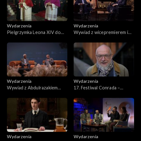
Wydarzenia
Wydarzenia
Pielgrzymka Leona XIV do
Wywiad z wicepremierem i
Turcji
szefem MON Władysławem
Kosiniakiem-Kamyszem
Wydarzenia
Wydarzenia
Wywiad z Abdulrazakiem
17. Festiwal Conrada –
Gurnhanem
Nadzieja radykalna
Wydarzenia
Wydarzenia