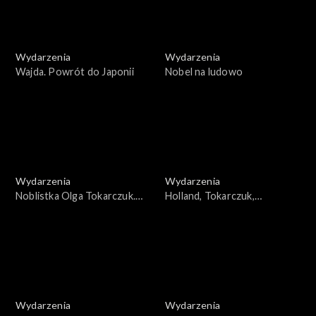
Wydarzenia
Wydarzenia
Wajda. Powrót do Japonii
Nobel na ludowo
Wydarzenia
Wydarzenia
Noblistka Olga Tokarczuk.
Holland, Tokarczuk,
Postać i dokonania pisarki
Applebaum. Kobiety sukcesu
Wydarzenia
Wydarzenia