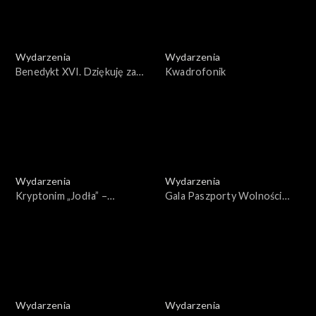
Wydarzenia
Wydarzenia
Benedykt XVI. Dziękuję za
Kwadrofonik
miłość i wsparcie
Wydarzenia
Wydarzenia
Kryptonim „Jodła” –
Gala Paszporty Wolności
widowisko z okazji 41.
2022
rocznicy wprowadzenia
stanu wojennego w Polsce
Wydarzenia
Wydarzenia