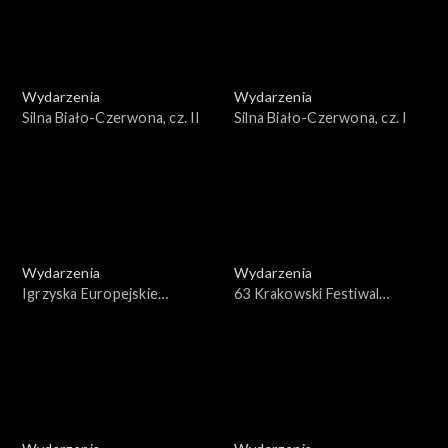
Wydarzenia
Wydarzenia
Silna Biało-Czerwona, cz. II
Silna Biało-Czerwona, cz. I
Wydarzenia
Wydarzenia
Igrzyska Europejskie
63 Krakowski Festiwal
Kraków-Małopolska 2023 –
Filmowy 2023
Ceremonia zamknięcia