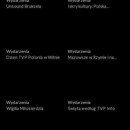
Wydarzenia
Wydarzenia
Unsound Bruksela
Iskry kultury. Polska
Prezydencja w Radzie Unii
Europejskiej
Wydarzenia
Wydarzenia
Dzień TVP Polonia w Wilnie
Mazowsze w Rzymie i na
Monte Cassino
Wydarzenia
Wydarzenia
Wigilia Miłosierdzia
Święta według TVP Info