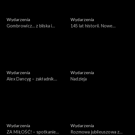
Wydarzenia
Wydarzenia
Gombrowicz… z bliska i
145 lat historii. Nowe
daleka. XVI Festiwal
otwarcie Teatru S.
Gombrowiczowski w
Żeromskiego w Kielcach
Radomiu
Wydarzenia
Wydarzenia
Alex Dancyg – zakładnik
Nadzieja
Hamasu
Wydarzenia
Wydarzenia
ZA MIŁOŚĆ! – spotkanie
Rozmowa jubileuszowa z