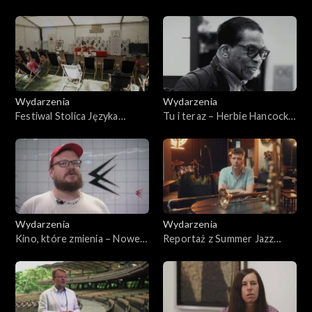
Wydarzenia
Wydarzenia
Festiwal Stolica Języka
Tu i teraz – Herbie Hancock
Polskiego – Szczebrzeszyn
w Bielsku-Białej
2025
Wydarzenia
Wydarzenia
Kino, które zmienia – Nowe
Reportaż z Summer Jazz
Horyzonty – Wrocław 2025
Festiwal 2025