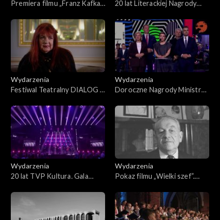
Premiera filmu „Franz Kafka”.
20 lat Literackiej Nagrody
Road to WJFF
Europy Środkowej ANGELUS
Wydarzenia
Wydarzenia
Festiwal Teatralny DIALOG –
Doroczne Nagrody Ministra
Diagnoza. O świecie, który
Kultury i Dziedzictwa
jest
Narodowego 2025
Wydarzenia
Wydarzenia
20 lat TVP Kultura. Gala
Pokaz filmu „Wielki szef”.
jubileuszowa
Road to WJFF