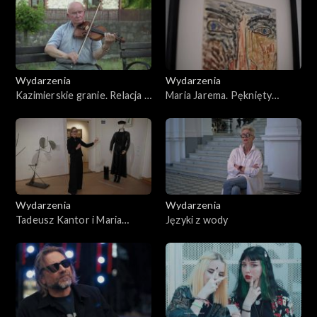
2026
Wydarzenia
Wydarzenia
Kazimierskie granie. Relacja z
Maria Jarema. Pęknięty
60. Festiwalu Kapel i
modernizm
Śpiewaków Ludowych
Wydarzenia
Wydarzenia
Tadeusz Kantor i Maria
Języki z wody
Jarema w Wenecji