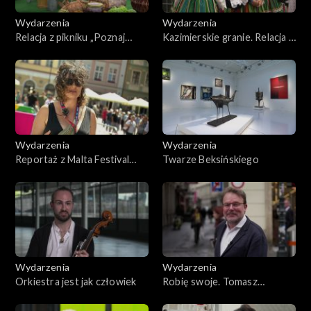
Wydarzenia
Wydarzenia
Relacja z pikniku „Poznaj
Kazimierskie granie. Relacja z
Dobrą Żywność”
59. Festiwalu Kapel i
Śpiewaków Ludowych
Wydarzenia
Wydarzenia
Reportaż z Malta Festival
Twarze Beksińskiego
Poznań 2025
Wydarzenia
Wydarzenia
Orkiestra jest jak człowiek
Robię swoje. Tomasz
Konieczny w Operze
Wiedeńskiej