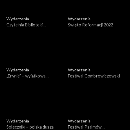
Wydarzenia
Wydarzenia
Czytelnia Biblioteki
Święto Reformacji 2022
Narodowej
Wydarzenia
Wydarzenia
„Erynie” – wyjątkowa
Festiwal Gombrowiczowski
rozmowa Marka
Krajewskiego z Marcinem
Dorocińskim
Wydarzenia
Wydarzenia
Soleczniki – polska dusza
Festiwal Psalmów