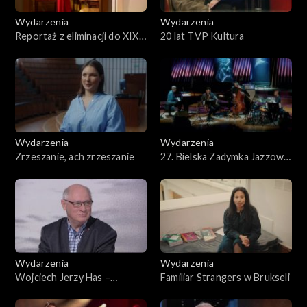
Wydarzenia
Wydarzenia
Reportaż z eliminacji do XIX
20 lat TVP Kultura
Międzynarodowego
Konkursu Pianistycznego im.
Fryderyka Chopina
Wydarzenia
Wydarzenia
Zrzeszanie, ach zrzeszanie
27. Bielska Zadymka Jazzowa
2025 – reportaż
Wydarzenia
Wydarzenia
Wojciech Jerzy Has –
Familiar Strangers w Brukseli
wspomnienie