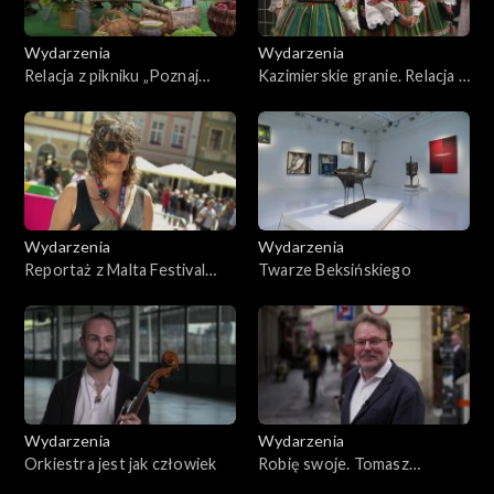
Wydarzenia
Wydarzenia
Relacja z pikniku „Poznaj
Kazimierskie granie. Relacja z
Dobrą Żywność”
59. Festiwalu Kapel i
Śpiewaków Ludowych
Wydarzenia
Wydarzenia
Reportaż z Malta Festival
Twarze Beksińskiego
Poznań 2025
Wydarzenia
Wydarzenia
Orkiestra jest jak człowiek
Robię swoje. Tomasz
Konieczny w Operze