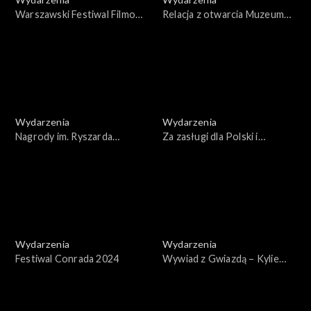
Warszawski Festiwal Filmowy
Relacja z otwarcia Muzeum
2024
Sztuki Nowoczesnej w
Warszawie
Wydarzenia
Wydarzenia
Nagrody im. Ryszarda
Za zasługi dla Polski i
Kapuścińskiego 2024 –
Polaków poza granicami
Ryszard Kapuściński mistrz i
kraju - gala
uczniowie
Wydarzenia
Wydarzenia
Festiwal Conrada 2024
Wywiad z Gwiazdą – Kylie
Minogue