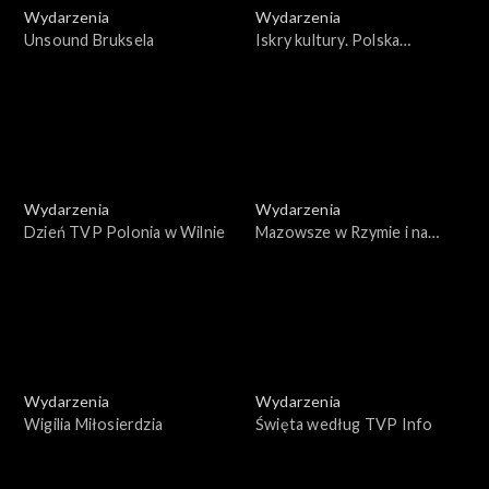
Wydarzenia
Wydarzenia
Unsound Bruksela
Iskry kultury. Polska
Prezydencja w Radzie Unii
Europejskiej
Wydarzenia
Wydarzenia
Dzień TVP Polonia w Wilnie
Mazowsze w Rzymie i na
Monte Cassino
Wydarzenia
Wydarzenia
Wigilia Miłosierdzia
Święta według TVP Info