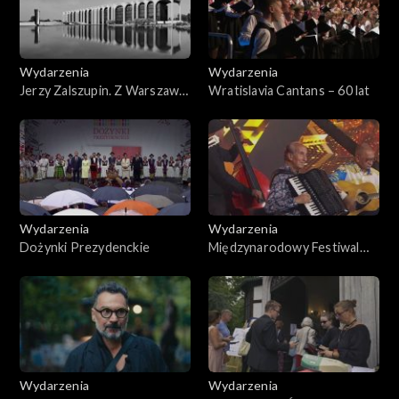
Wydarzenia
Wydarzenia
Jerzy Zalszupin. Z Warszawy
Wratislavia Cantans – 60 lat
do Brazylii
Wydarzenia
Wydarzenia
Dożynki Prezydenckie
Międzynarodowy Festiwal
Zespołów Cygańskich
Romane Dyvesa. Gorzów
Wielkopolski 2025
Wydarzenia
Wydarzenia