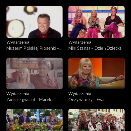
2025
Wodecki
Wydarzenia
Wydarzenia
Muzeum Polskiej Piosenki –
Mini Szansa – Dzień Dziecka
Pszczółka Maja
Wydarzenia
Wydarzenia
Zacisze gwiazd – Marek
Oczy w oczy – Ewa
Frąckowiak i Ewa Złotowska
Złotowska