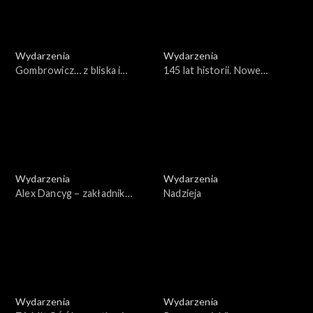
Wydarzenia
Wydarzenia
Gombrowicz… z bliska i
145 lat historii. Nowe
daleka. XVI Festiwal
otwarcie Teatru S.
Gombrowiczowski w
Żeromskiego w Kielcach
Radomiu
Wydarzenia
Wydarzenia
Alex Dancyg – zakładnik
Nadzieja
Hamasu
Wydarzenia
Wydarzenia