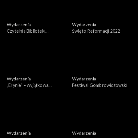
Wydarzenia
Wydarzenia
Czytelnia Biblioteki
Święto Reformacji 2022
Narodowej
Wydarzenia
Wydarzenia
„Erynie” – wyjątkowa
Festiwal Gombrowiczowski
rozmowa Marka
Krajewskiego z Marcinem
Dorocińskim
Wydarzenia
Wydarzenia