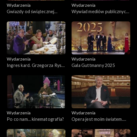
Wydarzenia
Wydarzenia
Gwiazdy od świątecznej
Wywiad mediów publicznych
gwiazdki
z prezydentem
Wołodymyrem Zełenskim
Wydarzenia
Wydarzenia
Ingres kard. Grzegorza Rysia
Gala Guttmanny 2025
do archikatedry krakowskiej
Wydarzenia
Wydarzenia
Po co nam… kinematografia?
Opera jest moim światem.
Waldemar Dąbrowski