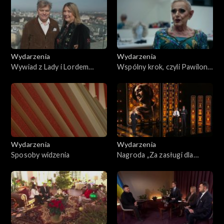
Wydarzenia
Wydarzenia
Wywiad z Lady i Lordem
Wspólny krok, czyli Pawilon
Carnarvon
Tańca w Warszawie
Wydarzenia
Wydarzenia
Sposoby widzenia
Nagroda „Za zasługi dla
Polski i Polaków poza
granicami kraju” –
uroczystość wręczenia
nagród TVP Polonia