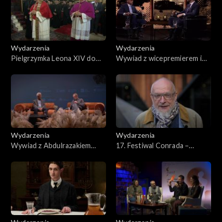
Wydarzenia
Wydarzenia
Pielgrzymka Leona XIV do
Wywiad z wicepremierem i
Turcji
szefem MON Władysławem
Kosiniakiem-Kamyszem
Wydarzenia
Wydarzenia
Wywiad z Abdulrazakiem
17. Festiwal Conrada –
Gurnhanem
Nadzieja radykalna