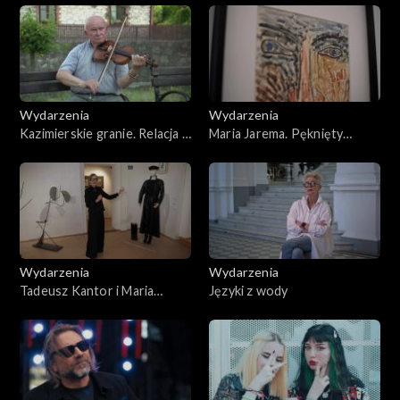
2026
Wydarzenia
Wydarzenia
Kazimierskie granie. Relacja z
Maria Jarema. Pęknięty
60. Festiwalu Kapel i
modernizm
Śpiewaków Ludowych
Wydarzenia
Wydarzenia
Tadeusz Kantor i Maria
Języki z wody
Jarema w Wenecji