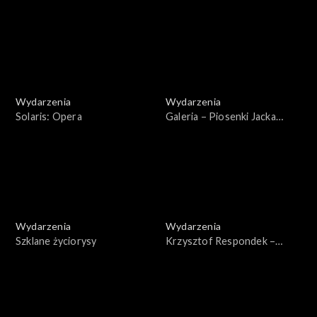
Filmowy 2024
reportaż
Wydarzenia
Wydarzenia
Solaris: Opera
Galeria – Piosenki Jacka
Kaczmarskiego
Wydarzenia
Wydarzenia
Szklane życiorysy
Krzysztof Respondek –
aktor. Wspomnienia z planu i
ze sceny