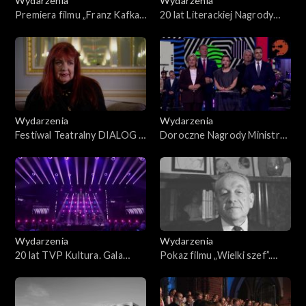
Wydarzenia
Wydarzenia
Premiera filmu „Franz Kafka”.
20 lat Literackiej Nagrody
Road to WJFF
Europy Środkowej ANGELUS
Wydarzenia
Wydarzenia
Festiwal Teatralny DIALOG –
Doroczne Nagrody Ministra
Diagnoza. O świecie, który
Kultury i Dziedzictwa
jest
Narodowego 2025
Wydarzenia
Wydarzenia
20 lat TVP Kultura. Gala
Pokaz filmu „Wielki szef”.
jubileuszowa
Road to WJFF