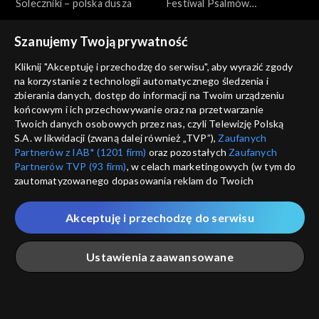
Soleczniki – polska dusza
Festiwal Psalmów
Dawidowych. Honorując
sprawiedliwych i ocalonych
Szanujemy Twoją prywatność
Kliknij "Akceptuję i przechodzę do serwisu", aby wyrazić zgody
na korzystanie z technologii automatycznego śledzenia i
zbierania danych, dostęp do informacji na Twoim urządzeniu
końcowym i ich przechowywanie oraz na przetwarzanie
Wydarzenia
Wydarzenia
Twoich danych osobowych przez nas, czyli Telewizję Polską
Muzeum Stanisława
Ludzie i miejsca. Twórczość
S.A. w likwidacji (zwaną dalej również „TVP”),
Zaufanych
Wyspiańskiego w Krakowie
Wojciecha Kudyby
Partnerów z IAB* (1201 firm)
oraz pozostałych
Zaufanych
Partnerów TVP (93 firm)
, w celach marketingowych (w tym do
zautomatyzowanego dopasowania reklam do Twoich
zainteresowań i mierzenia ich skuteczności) i pozostałych,
które wskazujemy poniżej, a także zgody na udostępnianie
Akceptuję i przechodzę do serwisu
przez nas identyfikatora PPID do Google.
Wydarzenia
Wydarzenia
Twoje dane osobowe zbierane podczas odwiedzania przez
Gala wręczenia nagród
62 Krakowski Festiwal
Ustawienia zaawansowane
Ciebie naszych
poszczególnych serwisów
zwanych dalej
literackich „Transatlantyk”
Filmowy
„Portalem”, w tym informacje zapisywane za pomocą
technologii takich jak: pliki cookie, sygnalizatory WWW lub
innych podobnych technologii umożliwiających świadczenie
Główna
Szukaj
Moja lista
Na żywo
Więcej
dopasowanych i bezpiecznych usług, personalizację treści