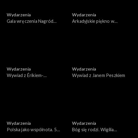
Wydarzenia
Wydarzenia
Gala wręczenia Nagród
Arkadyjskie piękno w
Kulturalnych Onetu oraz
Muzeum Narodowym w
Miasta Krakowa O!Lśnienia
Warszawie
2024
Wydarzenia
Wydarzenia
Wywiad z Érikiem-
Wywiad z Janem Peszkiem
Emmanuelem Schmittem
Wydarzenia
Wydarzenia
Polska jako wspólnota. 5
Bóg się rodzi. Wigilia
rocznica śmierci Pawła
wileńska