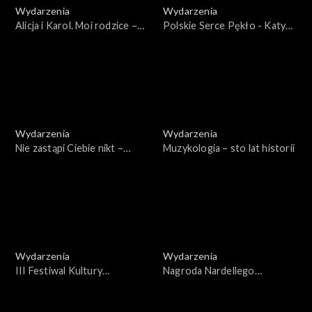
Wydarzenia
Wydarzenia
Alicja i Karol. Moi rodzice –
Polskie Serce Pękło - Katyń
Habsburgowie
1940. Gala 2023
Wydarzenia
Wydarzenia
Nie zastąpi Ciebie nikt –
Muzykologia – sto lat historii
wspomnienie św. Jana Pawła
II w rocznicę śmierci
Wydarzenia
Wydarzenia
III Festiwal Kultury
Nagroda Nardellego
Narodowej „Pamięć i
2021/2022
Tożsamość" – Gala 2023