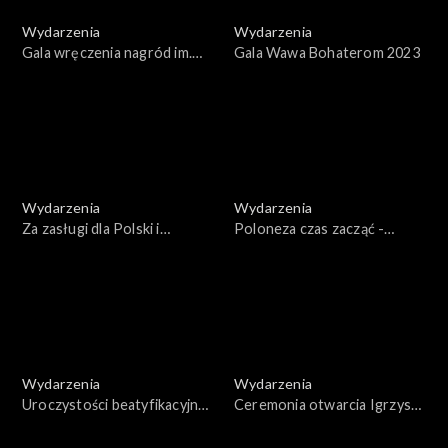
Wydarzenia
Wydarzenia
Gala wręczenia nagród im.
Gala Wawa Bohaterom 2023
Jana Rodowicza „Anody”
2023
Wydarzenia
Wydarzenia
Za zasługi dla Polski i
Poloneza czas zacząć -
Polaków poza granicami
Wilno 2023
kraju
Wydarzenia
Wydarzenia
Uroczystości beatyfikacyjne
Ceremonia otwarcia Igrzysk
rodziny Ulmów
Polonijnych. Nysa 2023