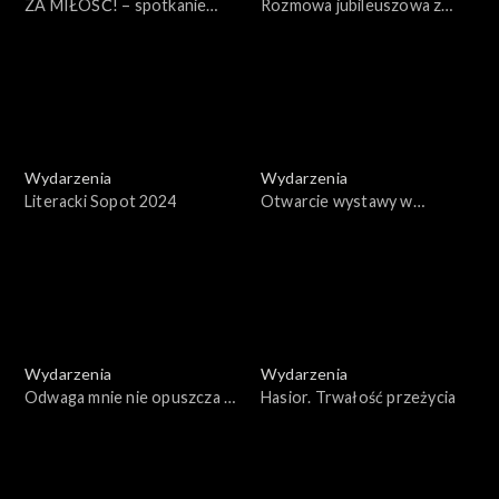
ZA MIŁOŚĆ! – spotkanie
Rozmowa jubileuszowa z
sztuk na Festiwalu Malta w
Jackiem Głombem
Poznaniu
Wydarzenia
Wydarzenia
Literacki Sopot 2024
Otwarcie wystawy w
muzeum Brukenthala w
Sybinie
Wydarzenia
Wydarzenia
Odwaga mnie nie opuszcza –
Hasior. Trwałość przeżycia
rozmowa ze Stanisławą
Celińską