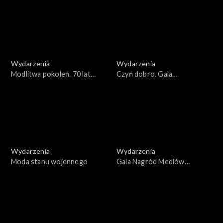
Adamowicza
Wydarzenia
Wydarzenia
Modlitwa pokoleń. 70 lat
Czyń dobro. Gala
Apelu Jasnogórskiego
Wolontariatu Korpusu
Solidarności
Wydarzenia
Wydarzenia
Moda stanu wojennego
Gala Nagród Mediów
Publicznych 2023