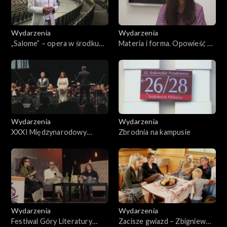
Wydarzenia
Wydarzenia
„Salome” – opera w środku
Materia i forma. Opowieść o
lasu. Baltic Opera Festival
Jadwidze Maziarskiej
Wydarzenia
Wydarzenia
XXXI Międzynarodowy
Zbrodnia na kampusie
Festiwal Muzyczny im.
Krystyny Jamroz w Busku-
Zdroju 2025
Wydarzenia
Wydarzenia
Festiwal Góry Literatury
Zacisze gwiazd – Zbigniew