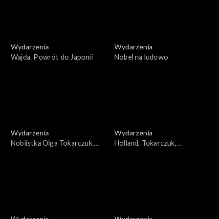
Wydarzenia
Wydarzenia
Wajda. Powrót do Japonii
Nobel na ludowo
Wydarzenia
Wydarzenia
Noblistka Olga Tokarczuk.
Holland, Tokarczuk,
Postać i dokonania pisarki
Applebaum. Kobiety sukcesu
Wydarzenia
Wydarzenia