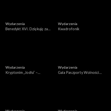
Wydarzenia
Wydarzenia
Benedykt XVI. Dziękuję za
Kwadrofonik
miłość i wsparcie
Wydarzenia
Wydarzenia
Kryptonim „Jodła” –
Gala Paszporty Wolności
widowisko z okazji 41.
2022
rocznicy wprowadzenia
stanu wojennego w Polsce
Wydarzenia
Wydarzenia