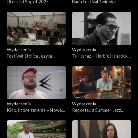
Literacki Sopot 2025
Bach Festival Świdnica
Wydarzenia
Wydarzenia
Festiwal Stolica Języka
Tu i teraz – Herbie Hancock
Polskiego – Szczebrzeszyn
w Bielsku-Białej
2025
Wydarzenia
Wydarzenia
Kino, które zmienia – Nowe
Reportaż z Summer Jazz
Horyzonty – Wrocław 2025
Festiwal 2025