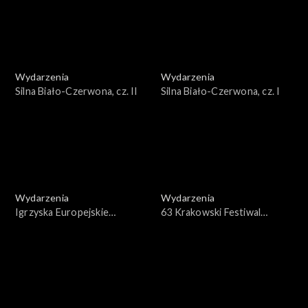
Wydarzenia
Wydarzenia
Silna Biało-Czerwona, cz. II
Silna Biało-Czerwona, cz. I
Wydarzenia
Wydarzenia
Igrzyska Europejskie
63 Krakowski Festiwal
Kraków-Małopolska 2023 –
Filmowy 2023
Ceremonia zamknięcia