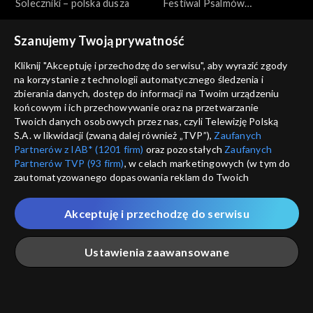
Soleczniki – polska dusza
Festiwal Psalmów
Dawidowych. Honorując
sprawiedliwych i ocalonych
Szanujemy Twoją prywatność
Kliknij "Akceptuję i przechodzę do serwisu", aby wyrazić zgody
na korzystanie z technologii automatycznego śledzenia i
zbierania danych, dostęp do informacji na Twoim urządzeniu
końcowym i ich przechowywanie oraz na przetwarzanie
Wydarzenia
Wydarzenia
Twoich danych osobowych przez nas, czyli Telewizję Polską
Muzeum Stanisława
Ludzie i miejsca. Twórczość
S.A. w likwidacji (zwaną dalej również „TVP”),
Zaufanych
Wyspiańskiego w Krakowie
Wojciecha Kudyby
Partnerów z IAB* (1201 firm)
oraz pozostałych
Zaufanych
Partnerów TVP (93 firm)
, w celach marketingowych (w tym do
zautomatyzowanego dopasowania reklam do Twoich
zainteresowań i mierzenia ich skuteczności) i pozostałych,
które wskazujemy poniżej, a także zgody na udostępnianie
Akceptuję i przechodzę do serwisu
przez nas identyfikatora PPID do Google.
Wydarzenia
Wydarzenia
Twoje dane osobowe zbierane podczas odwiedzania przez
Gala wręczenia nagród
62 Krakowski Festiwal
Ustawienia zaawansowane
Ciebie naszych
poszczególnych serwisów
zwanych dalej
literackich „Transatlantyk”
Filmowy
„Portalem”, w tym informacje zapisywane za pomocą
technologii takich jak: pliki cookie, sygnalizatory WWW lub
innych podobnych technologii umożliwiających świadczenie
Główna
Szukaj
Moja lista
Na żywo
Więcej
dopasowanych i bezpiecznych usług, personalizację treści