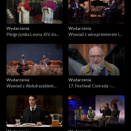
Wydarzenia
Wydarzenia
Pielgrzymka Leona XIV do
Wywiad z wicepremierem i
Turcji
szefem MON Władysławem
Kosiniakiem-Kamyszem
Wydarzenia
Wydarzenia
Wywiad z Abdulrazakiem
17. Festiwal Conrada –
Gurnhanem
Nadzieja radykalna