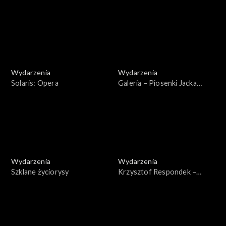
Filmowy 2024
reportaż
Wydarzenia
Wydarzenia
Solaris: Opera
Galeria – Piosenki Jacka
Kaczmarskiego
Wydarzenia
Wydarzenia
Szklane życiorysy
Krzysztof Respondek –
aktor. Wspomnienia z planu i
ze sceny