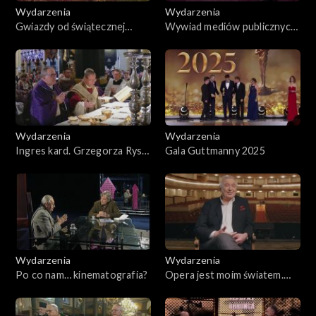
Wydarzenia
Wydarzenia
Gwiazdy od świątecznej
Wywiad mediów publicznych
gwiazdki
z prezydentem
Wołodymyrem Zełenskim
Wydarzenia
Wydarzenia
Ingres kard. Grzegorza Rysia
Gala Guttmanny 2025
do archikatedry krakowskiej
Wydarzenia
Wydarzenia
Po co nam… kinematografia?
Opera jest moim światem.
Waldemar Dąbrowski