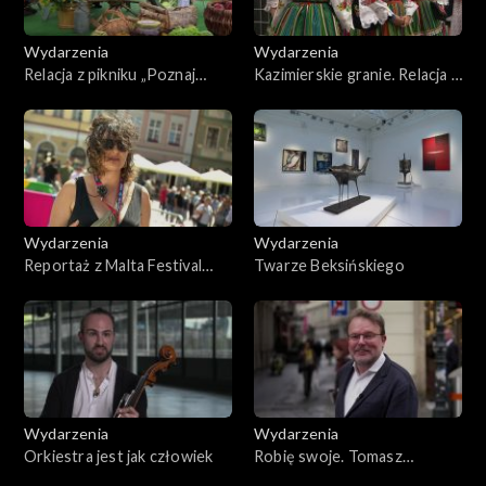
Wydarzenia
Wydarzenia
Relacja z pikniku „Poznaj
Kazimierskie granie. Relacja z
Dobrą Żywność”
59. Festiwalu Kapel i
Śpiewaków Ludowych
Wydarzenia
Wydarzenia
Reportaż z Malta Festival
Twarze Beksińskiego
Poznań 2025
Wydarzenia
Wydarzenia
Orkiestra jest jak człowiek
Robię swoje. Tomasz
Konieczny w Operze