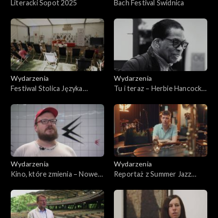
Literacki Sopot 2025
Bach Festival Świdnica
Wydarzenia
Wydarzenia
Festiwal Stolica Języka
Tu i teraz – Herbie Hancock
Polskiego – Szczebrzeszyn
w Bielsku-Białej
2025
Wydarzenia
Wydarzenia
Kino, które zmienia – Nowe
Reportaż z Summer Jazz
Horyzonty – Wrocław 2025
Festiwal 2025