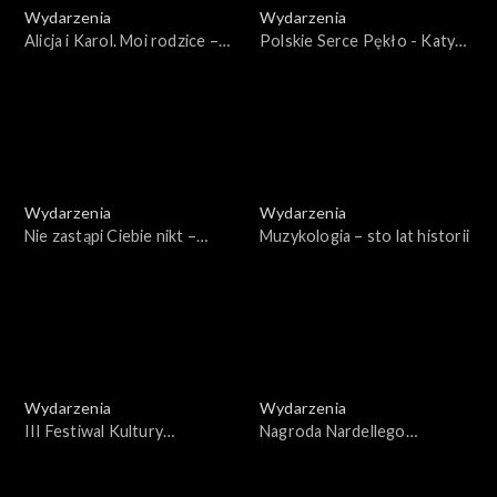
Wydarzenia
Wydarzenia
Alicja i Karol. Moi rodzice –
Polskie Serce Pękło - Katyń
Habsburgowie
1940. Gala 2023
Wydarzenia
Wydarzenia
Nie zastąpi Ciebie nikt –
Muzykologia – sto lat historii
wspomnienie św. Jana Pawła
II w rocznicę śmierci
Wydarzenia
Wydarzenia
III Festiwal Kultury
Nagroda Nardellego
Narodowej „Pamięć i
2021/2022
Tożsamość" – Gala 2023