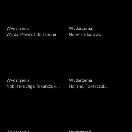
Wydarzenia
Wydarzenia
Wajda. Powrót do Japonii
Nobel na ludowo
Wydarzenia
Wydarzenia
Noblistka Olga Tokarczuk.
Holland, Tokarczuk,
Postać i dokonania pisarki
Applebaum. Kobiety sukcesu
Wydarzenia
Wydarzenia