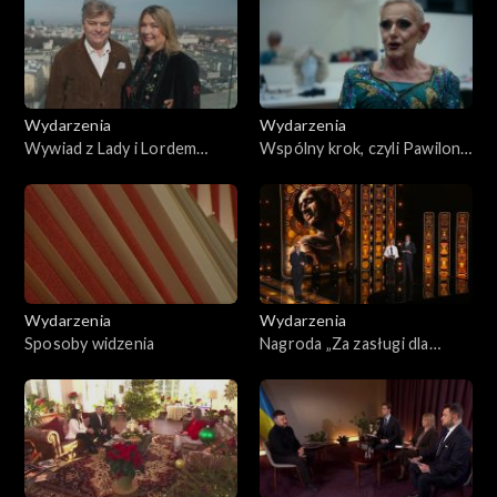
Wydarzenia
Wydarzenia
Wywiad z Lady i Lordem
Wspólny krok, czyli Pawilon
Carnarvon
Tańca w Warszawie
Wydarzenia
Wydarzenia
Sposoby widzenia
Nagroda „Za zasługi dla
Polski i Polaków poza
granicami kraju” –
uroczystość wręczenia
nagród TVP Polonia