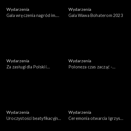
Wydarzenia
Wydarzenia
Gala wręczenia nagród im.
Gala Wawa Bohaterom 2023
Jana Rodowicza „Anody”
2023
Wydarzenia
Wydarzenia
Za zasługi dla Polski i
Poloneza czas zacząć -
Polaków poza granicami
Wilno 2023
kraju
Wydarzenia
Wydarzenia
Uroczystości beatyfikacyjne
Ceremonia otwarcia Igrzysk
rodziny Ulmów
Polonijnych. Nysa 2023