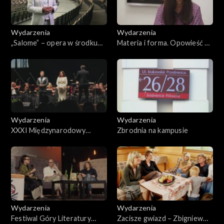
Wydarzenia
Wydarzenia
„Salome” – opera w środku
Materia i forma. Opowieść o
lasu. Baltic Opera Festival
Jadwidze Maziarskiej
Wydarzenia
Wydarzenia
XXXI Międzynarodowy
Zbrodnia na kampusie
Festiwal Muzyczny im.
Krystyny Jamroz w Busku-
Zdroju 2025
Wydarzenia
Wydarzenia
Festiwal Góry Literatury
Zacisze gwiazd – Zbigniew