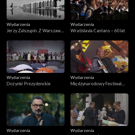
Wydarzenia
Wydarzenia
Jerzy Zalszupin. Z Warszawy
Wratislavia Cantans – 60 lat
do Brazylii
Wydarzenia
Wydarzenia
Dożynki Prezydenckie
Międzynarodowy Festiwal
Zespołów Cygańskich
Romane Dyvesa. Gorzów
Wielkopolski 2025
Wydarzenia
Wydarzenia