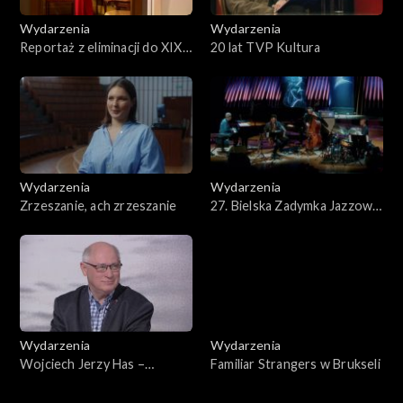
Wydarzenia
Wydarzenia
Reportaż z eliminacji do XIX
20 lat TVP Kultura
Międzynarodowego
Konkursu Pianistycznego im.
Fryderyka Chopina
Wydarzenia
Wydarzenia
Zrzeszanie, ach zrzeszanie
27. Bielska Zadymka Jazzowa
2025 – reportaż
Wydarzenia
Wydarzenia
Wojciech Jerzy Has –
Familiar Strangers w Brukseli
wspomnienie