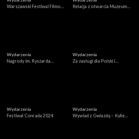
Warszawski Festiwal Filmowy
Relacja z otwarcia Muzeum
2024
Sztuki Nowoczesnej w
Warszawie
Wydarzenia
Wydarzenia
Nagrody im. Ryszarda
Za zasługi dla Polski i
Kapuścińskiego 2024 –
Polaków poza granicami
Ryszard Kapuściński mistrz i
kraju - gala
uczniowie
Wydarzenia
Wydarzenia
Festiwal Conrada 2024
Wywiad z Gwiazdą – Kylie
Minogue