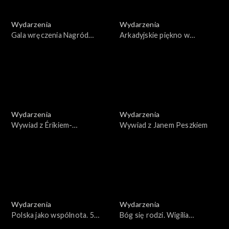
Wydarzenia
Wydarzenia
Gala wręczenia Nagród
Arkadyjskie piękno w
Kulturalnych Onetu oraz
Muzeum Narodowym w
Miasta Krakowa O!Lśnienia
Warszawie
2024
Wydarzenia
Wydarzenia
Wywiad z Érikiem-
Wywiad z Janem Peszkiem
Emmanuelem Schmittem
Wydarzenia
Wydarzenia
Polska jako wspólnota. 5
Bóg się rodzi. Wigilia
rocznica śmierci Pawła
wileńska