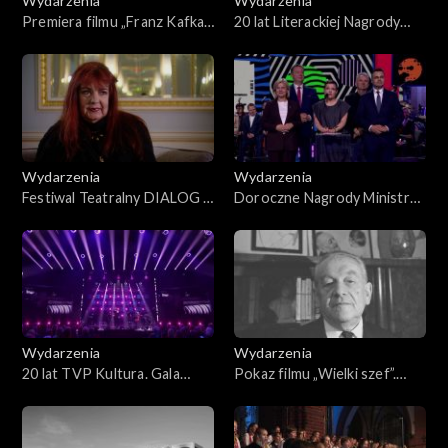
Wydarzenia
Wydarzenia
Premiera filmu „Franz Kafka”.
20 lat Literackiej Nagrody
Road to WJFF
Europy Środkowej ANGELUS
Wydarzenia
Wydarzenia
Festiwal Teatralny DIALOG –
Doroczne Nagrody Ministra
Diagnoza. O świecie, który
Kultury i Dziedzictwa
jest
Narodowego 2025
Wydarzenia
Wydarzenia
20 lat TVP Kultura. Gala
Pokaz filmu „Wielki szef”.
jubileuszowa
Road to WJFF