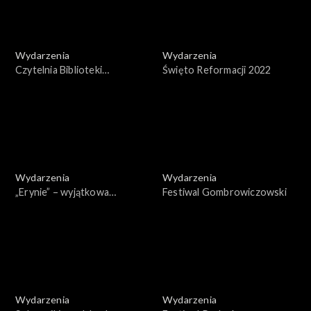
Wydarzenia
Wydarzenia
Czytelnia Biblioteki
Święto Reformacji 2022
Narodowej
Wydarzenia
Wydarzenia
„Erynie” – wyjątkowa
Festiwal Gombrowiczowski
rozmowa Marka
Krajewskiego z Marcinem
Dorocińskim
Wydarzenia
Wydarzenia