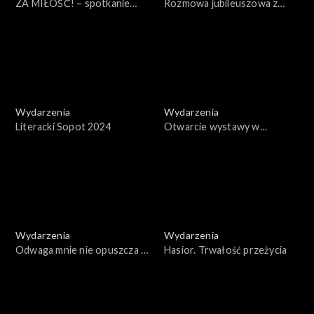
ZA MIŁOŚĆ! – spotkanie
Rozmowa jubileuszowa z
sztuk na Festiwalu Malta w
Jackiem Głombem
Poznaniu
Wydarzenia
Wydarzenia
Literacki Sopot 2024
Otwarcie wystawy w
muzeum Brukenthala w
Sybinie
Wydarzenia
Wydarzenia
Odwaga mnie nie opuszcza –
Hasior. Trwałość przeżycia
rozmowa ze Stanisławą
Celińską