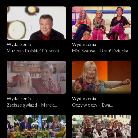
2025
Wodecki
Wydarzenia
Wydarzenia
Muzeum Polskiej Piosenki –
Mini Szansa – Dzień Dziecka
Pszczółka Maja
Wydarzenia
Wydarzenia
Zacisze gwiazd – Marek
Oczy w oczy – Ewa
Frąckowiak i Ewa Złotowska
Złotowska