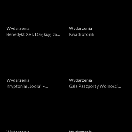
Wydarzenia
Wydarzenia
Benedykt XVI. Dziękuję za
Kwadrofonik
miłość i wsparcie
Wydarzenia
Wydarzenia
Kryptonim „Jodła” –
Gala Paszporty Wolności
widowisko z okazji 41.
2022
rocznicy wprowadzenia
stanu wojennego w Polsce
Wydarzenia
Wydarzenia