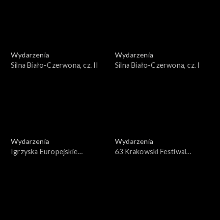
Wydarzenia
Wydarzenia
Silna Biało-Czerwona, cz. II
Silna Biało-Czerwona, cz. I
Wydarzenia
Wydarzenia
Igrzyska Europejskie
63 Krakowski Festiwal
Kraków-Małopolska 2023 –
Filmowy 2023
Ceremonia zamknięcia