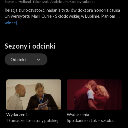
Sezon 1, Holland, Tokarczuk, Applebaum. Kobiety sukcesu
Relacja z uroczystości nadania tytułów doktora honoris causa
Uniwersytetu Marii Curie - Skłodowskiej w Lublinie, Paniom:
Anne Applebaum, Agnieszce Holland i Oldze Tokarczuk.
więcej
Sezony i odcinki
Odcinki
Odcinki
Wydarzenia
Wydarzenia
Tłumacze literatury polskiej
Spotkanie sztuk – sztuka
spotkania. Malta Festival