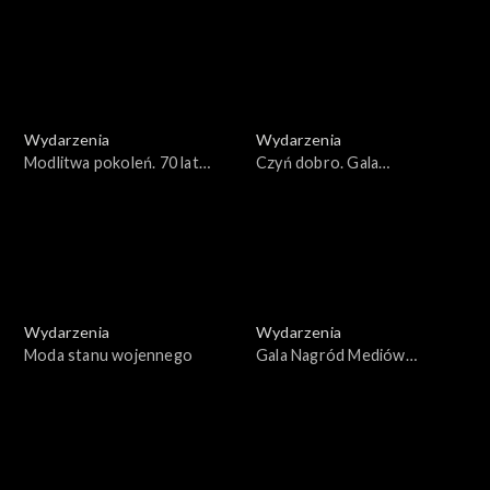
Adamowicza
Wydarzenia
Wydarzenia
Modlitwa pokoleń. 70 lat
Czyń dobro. Gala
Apelu Jasnogórskiego
Wolontariatu Korpusu
Solidarności
Wydarzenia
Wydarzenia
Moda stanu wojennego
Gala Nagród Mediów
Publicznych 2023