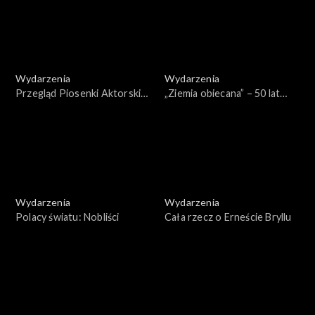
Wydarzenia
Wydarzenia
Przegląd Piosenki Aktorskiej
„Ziemia obiecana” – 50 lat
2025 – Gala wręczenia
później
nagród
Wydarzenia
Wydarzenia
Polacy światu: Nobliści
Cała rzecz o Erneście Bryllu