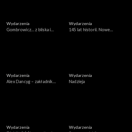
Wydarzenia
Wydarzenia
Gombrowicz… z bliska i
145 lat historii. Nowe
daleka. XVI Festiwal
otwarcie Teatru S.
Gombrowiczowski w
Żeromskiego w Kielcach
Radomiu
Wydarzenia
Wydarzenia
Alex Dancyg – zakładnik
Nadzieja
Hamasu
Wydarzenia
Wydarzenia