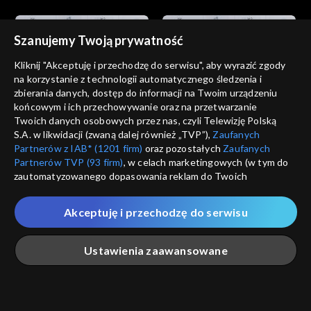
Szanujemy Twoją prywatność
Kliknij "Akceptuję i przechodzę do serwisu", aby wyrazić zgody
na korzystanie z technologii automatycznego śledzenia i
zbierania danych, dostęp do informacji na Twoim urządzeniu
Wszystko o kulturze
Wszystko o kulturze
końcowym i ich przechowywanie oraz na przetwarzanie
22.01.2012, 22:30
29.01.2012, 22:35
Twoich danych osobowych przez nas, czyli Telewizję Polską
S.A. w likwidacji (zwaną dalej również „TVP”),
Zaufanych
Partnerów z IAB* (1201 firm)
oraz pozostałych
Zaufanych
Partnerów TVP (93 firm)
, w celach marketingowych (w tym do
zautomatyzowanego dopasowania reklam do Twoich
zainteresowań i mierzenia ich skuteczności) i pozostałych,
które wskazujemy poniżej, a także zgody na udostępnianie
Akceptuję i przechodzę do serwisu
przez nas identyfikatora PPID do Google.
Wszystko o kulturze
Wszystko o kulturze
05.02.2012, 22:30
12.02.2012, 22:30
Twoje dane osobowe zbierane podczas odwiedzania przez
Ustawienia zaawansowane
Ciebie naszych
poszczególnych serwisów
zwanych dalej
„Portalem”, w tym informacje zapisywane za pomocą
technologii takich jak: pliki cookie, sygnalizatory WWW lub
innych podobnych technologii umożliwiających świadczenie
Główna
Szukaj
Moja lista
Na żywo
Więcej
dopasowanych i bezpiecznych usług, personalizację treści