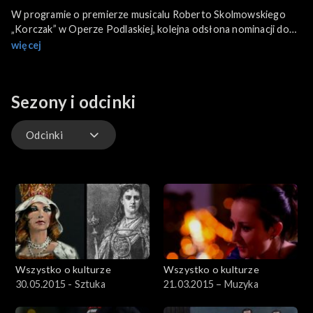
W programie o premierze musicalu Roberto Skolmowskiego
„Korczak” w Operze Podlaskiej, kolejna odsłona nominacji do
nagrody literackiej NIKE 2012, akcji „Warsaw Gallery Weekend”,
więcej
utworze „Canto” Artura Zagajewskiego, który debiutuje na
Warszawskiej Jesieni i płycie „Wilczełyko” Skubasa.
Sezony i odcinki
Odcinki
Odcinki
Wszystko o kulturze
Wszystko o kulturze
30.05.2015 - Sztuka
21.03.2015 – Muzyka