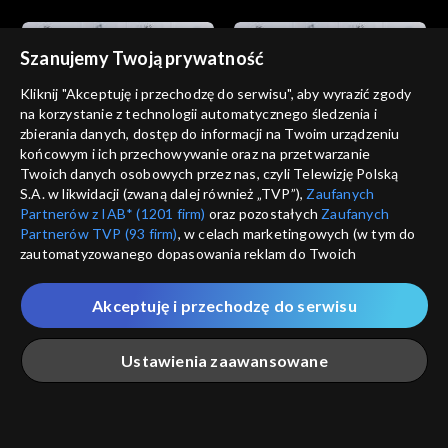
Szanujemy Twoją prywatność
Kliknij "Akceptuję i przechodzę do serwisu", aby wyrazić zgody
na korzystanie z technologii automatycznego śledzenia i
zbierania danych, dostęp do informacji na Twoim urządzeniu
Wszystko o kulturze
Wszystko o kulturze
końcowym i ich przechowywanie oraz na przetwarzanie
22.01.2012, 22:30
29.01.2012, 22:35
Twoich danych osobowych przez nas, czyli Telewizję Polską
S.A. w likwidacji (zwaną dalej również „TVP”),
Zaufanych
Partnerów z IAB* (1201 firm)
oraz pozostałych
Zaufanych
Partnerów TVP (93 firm)
, w celach marketingowych (w tym do
zautomatyzowanego dopasowania reklam do Twoich
zainteresowań i mierzenia ich skuteczności) i pozostałych,
które wskazujemy poniżej, a także zgody na udostępnianie
Akceptuję i przechodzę do serwisu
przez nas identyfikatora PPID do Google.
Wszystko o kulturze
Wszystko o kulturze
05.02.2012, 22:30
12.02.2012, 22:30
Twoje dane osobowe zbierane podczas odwiedzania przez
Ustawienia zaawansowane
Ciebie naszych
poszczególnych serwisów
zwanych dalej
„Portalem”, w tym informacje zapisywane za pomocą
technologii takich jak: pliki cookie, sygnalizatory WWW lub
innych podobnych technologii umożliwiających świadczenie
Główna
Szukaj
Moja lista
Na żywo
Więcej
dopasowanych i bezpiecznych usług, personalizację treści