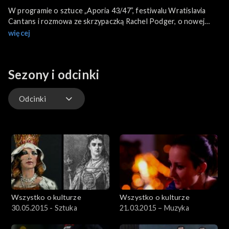
W programie o sztuce „Aporia 43/47”, festiwalu Wratislavia
Cantans i rozmowa ze skrzypaczką Rachel Podger, o nowej
płycie Animal Collective i biennale w Wenecji, spotkanie z
więcej
Elżbietą Janicką, autorką książki „Spacerkiem po Warszawie”,
rozmowa z Marcinem Baranem, który wydał tom „Niemal
całkowita utrata płynności”.
Sezony i odcinki
Odcinki
Odcinki
Wszystko o kulturze
Wszystko o kulturze
30.05.2015 - Sztuka
21.03.2015 – Muzyka