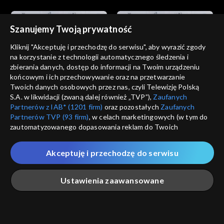
Szanujemy Twoją prywatność
Kliknij "Akceptuję i przechodzę do serwisu", aby wyrazić zgody
na korzystanie z technologii automatycznego śledzenia i
zbierania danych, dostęp do informacji na Twoim urządzeniu
Wszystko o kulturze
Wszystko o kulturze
końcowym i ich przechowywanie oraz na przetwarzanie
22.01.2012, 22:30
29.01.2012, 22:35
Twoich danych osobowych przez nas, czyli Telewizję Polską
S.A. w likwidacji (zwaną dalej również „TVP”),
Zaufanych
Partnerów z IAB* (1201 firm)
oraz pozostałych
Zaufanych
Partnerów TVP (93 firm)
, w celach marketingowych (w tym do
zautomatyzowanego dopasowania reklam do Twoich
zainteresowań i mierzenia ich skuteczności) i pozostałych,
które wskazujemy poniżej, a także zgody na udostępnianie
Akceptuję i przechodzę do serwisu
przez nas identyfikatora PPID do Google.
Wszystko o kulturze
Wszystko o kulturze
05.02.2012, 22:30
12.02.2012, 22:30
Twoje dane osobowe zbierane podczas odwiedzania przez
Ustawienia zaawansowane
Ciebie naszych
poszczególnych serwisów
zwanych dalej
„Portalem”, w tym informacje zapisywane za pomocą
technologii takich jak: pliki cookie, sygnalizatory WWW lub
innych podobnych technologii umożliwiających świadczenie
Główna
Szukaj
Moja lista
Na żywo
Więcej
dopasowanych i bezpiecznych usług, personalizację treści