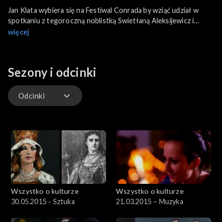
Jan Klata wybiera się na Festiwal Conrada by wziąć udział w
spotkaniu z tegoroczną noblistką Swietłaną Aleksijewicz i
porozmawiać z Ziemowitem Szczerkiem o „sowieckim stanie
więcej
umysłu”. Zabiera nas także na scenę krakowskiego Starego
Teatru, gdzie wystawiana jest „Trylogia” w jego reżyserii i do
MOCAKu, w którym odbywa się wystawa „Beuyes, Kantor,
Sezony i odcinki
Demarco”. Przygląda się też muzycznym premierom z
repertuaru Johna Granta, Marianne Faithful i grupy the Editors.
Odcinki
Odcinki
Wszystko o kulturze
Wszystko o kulturze
30.05.2015 - Sztuka
21.03.2015 – Muzyka