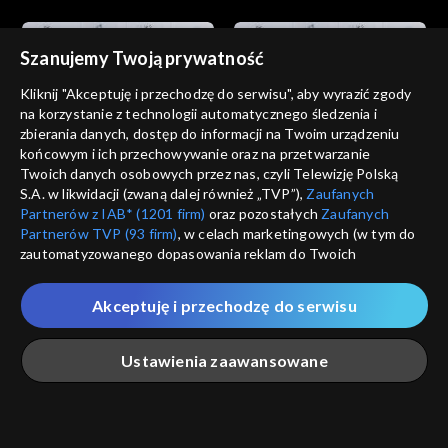
Szanujemy Twoją prywatność
Kliknij "Akceptuję i przechodzę do serwisu", aby wyrazić zgody
na korzystanie z technologii automatycznego śledzenia i
zbierania danych, dostęp do informacji na Twoim urządzeniu
Wszystko o kulturze
Wszystko o kulturze
końcowym i ich przechowywanie oraz na przetwarzanie
22.01.2012, 22:30
29.01.2012, 22:35
Twoich danych osobowych przez nas, czyli Telewizję Polską
S.A. w likwidacji (zwaną dalej również „TVP”),
Zaufanych
Partnerów z IAB* (1201 firm)
oraz pozostałych
Zaufanych
Partnerów TVP (93 firm)
, w celach marketingowych (w tym do
zautomatyzowanego dopasowania reklam do Twoich
zainteresowań i mierzenia ich skuteczności) i pozostałych,
które wskazujemy poniżej, a także zgody na udostępnianie
Akceptuję i przechodzę do serwisu
przez nas identyfikatora PPID do Google.
Wszystko o kulturze
Wszystko o kulturze
05.02.2012, 22:30
12.02.2012, 22:30
Twoje dane osobowe zbierane podczas odwiedzania przez
Ustawienia zaawansowane
Ciebie naszych
poszczególnych serwisów
zwanych dalej
„Portalem”, w tym informacje zapisywane za pomocą
technologii takich jak: pliki cookie, sygnalizatory WWW lub
innych podobnych technologii umożliwiających świadczenie
Główna
Szukaj
Moja lista
Na żywo
Więcej
dopasowanych i bezpiecznych usług, personalizację treści