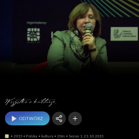
Wszystko o kulturze
ODTWÓRZ
2015
Polska
kultura
20m
Sezon 1, 23.10.2015