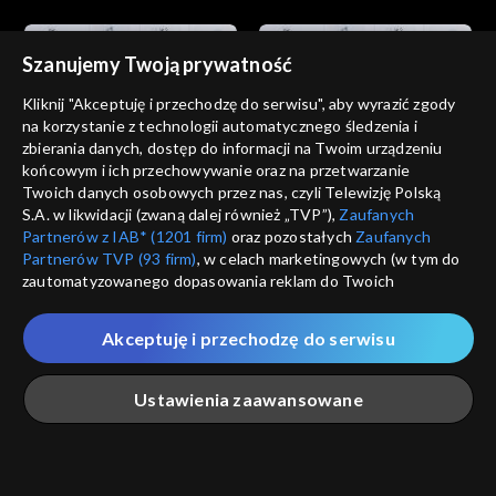
Szanujemy Twoją prywatność
Kliknij "Akceptuję i przechodzę do serwisu", aby wyrazić zgody
na korzystanie z technologii automatycznego śledzenia i
zbierania danych, dostęp do informacji na Twoim urządzeniu
Wszystko o kulturze
Wszystko o kulturze
końcowym i ich przechowywanie oraz na przetwarzanie
22.01.2012, 22:30
29.01.2012, 22:35
Twoich danych osobowych przez nas, czyli Telewizję Polską
S.A. w likwidacji (zwaną dalej również „TVP”),
Zaufanych
Partnerów z IAB* (1201 firm)
oraz pozostałych
Zaufanych
Partnerów TVP (93 firm)
, w celach marketingowych (w tym do
zautomatyzowanego dopasowania reklam do Twoich
zainteresowań i mierzenia ich skuteczności) i pozostałych,
które wskazujemy poniżej, a także zgody na udostępnianie
Akceptuję i przechodzę do serwisu
przez nas identyfikatora PPID do Google.
Wszystko o kulturze
Wszystko o kulturze
05.02.2012, 22:30
12.02.2012, 22:30
Twoje dane osobowe zbierane podczas odwiedzania przez
Ustawienia zaawansowane
Ciebie naszych
poszczególnych serwisów
zwanych dalej
„Portalem”, w tym informacje zapisywane za pomocą
technologii takich jak: pliki cookie, sygnalizatory WWW lub
innych podobnych technologii umożliwiających świadczenie
Główna
Szukaj
Moja lista
Na żywo
Więcej
dopasowanych i bezpiecznych usług, personalizację treści