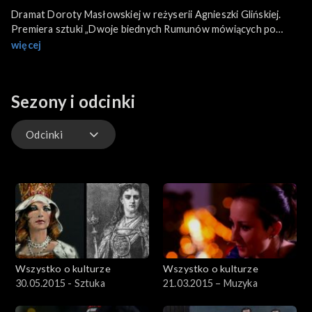
Dramat Doroty Masłowskiej w reżyserii Agnieszki Glińskiej.
Premiera sztuki „Dwoje biednych Rumunów mówiących po
polsku”. Najnowsza książka Małgorzaty Rejmer „Bukareszt. Kurz
więcej
i krew”. Marika i Ania Brachaczek, jako „Panny Wyklęte” oraz
Agnieszka Graff o religijności Amerykanów.
Sezony i odcinki
Odcinki
Odcinki
Wszystko o kulturze
Wszystko o kulturze
30.05.2015 - Sztuka
21.03.2015 – Muzyka