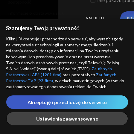
Nie pokazuj pon
dostępność
informacje o dostawcy usług
ANULUJ
SP
Szanujemy Twoją prywatność
Kliknij "Akceptuję i przechodzę do serwisu", aby wyrazić zgody
na korzystanie z technologii automatycznego śledzenia i
zbierania danych, dostęp do informacji na Twoim urządzeniu
końcowym i ich przechowywanie oraz na przetwarzanie
Twoich danych osobowych przez nas, czyli Telewizję Polską
S.A. w likwidacji (zwaną dalej również „TVP”),
Zaufanych
Partnerów z IAB* (1201 firm)
oraz pozostałych
Zaufanych
Partnerów TVP (93 firm)
, w celach marketingowych (w tym do
zautomatyzowanego dopasowania reklam do Twoich
zainteresowań i mierzenia ich skuteczności) i pozostałych,
które wskazujemy poniżej, a także zgody na udostępnianie
Akceptuję i przechodzę do serwisu
przez nas identyfikatora PPID do Google.
Twoje dane osobowe zbierane podczas odwiedzania przez
Ustawienia zaawansowane
Ciebie naszych
poszczególnych serwisów
zwanych dalej
„Portalem”, w tym informacje zapisywane za pomocą
technologii takich jak: pliki cookie, sygnalizatory WWW lub