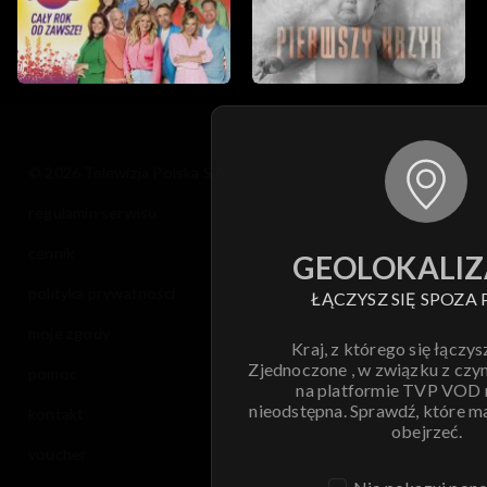
© 2026 Telewizja Polska S.A. w likwidacji
regulamin serwisu
cennik
GEOLOKALIZ
polityka prywatności
ŁĄCZYSZ SIĘ SPOZA 
moje zgody
Kraj, z którego się łączys
Zjednoczone , w związku z czy
pomoc
na platformie TVP VOD
nieodstępna. Sprawdź, które m
kontakt
obejrzeć.
voucher