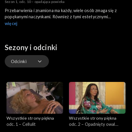
Sezon 1, odc. 10 – opadająca powieka
Przebarwienia i znamiona ma każdy, wiele osób zmaga się z
popękanymi naczynkami. Również z tymi estetycznymi
problemami możemy sobie poradzić stosując odpowiednie
więcej
kosmetyki oraz zabiegi. Wszak takie zmiany na skórze wymagają
szczególnej troski. Jak pomóc sobie samemu? O tym dziś w
kolejnym odcinku programu Wszystkie strony piękna.
Sezony i odcinki
Odcinki
Odcinki
Wszystkie strony piękna
Wszystkie strony piękna
odc. 1 – Cellulit
odc. 2 – Opadnięty owal
twarzy