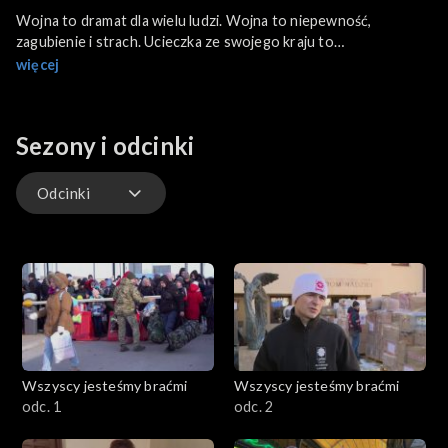
Wojna to dramat dla wielu ludzi. Wojna to niepewność,
zagubienie i strach. Ucieczka ze swojego kraju to
niewyobrażalny dramat dla milionów ludzi na całym świecie. W
więcej
tym cyklu chcemy pokazać jak pomaga Kościół Katolicki,
głownie będą to działania Caritas Polska, ale także wiele działań
parafialnych, także tych zainicjowanych przez zwykłych ludzi.
Sezony i odcinki
Odcinki
Odcinki
Wszyscy jesteśmy braćmi
Wszyscy jesteśmy braćmi
odc. 1
odc. 2