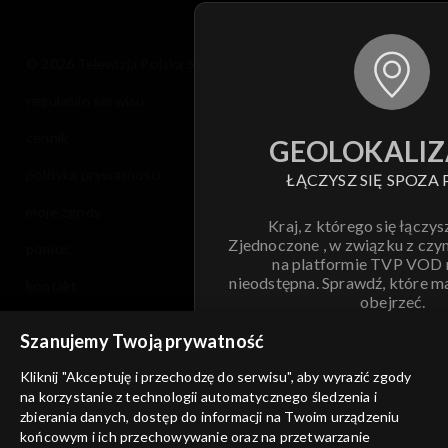
© 2026 Telewizja Polska S.A. w likwidacji
regulamin serwisu
cennik
GEOLOKALIZ
polityka prywatności
ŁĄCZYSZ SIĘ SPOZA 
moje zgody
Kraj, z którego się łączys
Zjednoczone , w związku z czy
pomoc
na platformie TVP VOD
nieodstępna. Sprawdź, które m
kontakt
obejrzeć.
voucher
Szanujemy Twoją prywatność
Nie pokazuj pon
dostępność
Kliknij "Akceptuję i przechodzę do serwisu", aby wyrazić zgody
na korzystanie z technologii automatycznego śledzenia i
informacje o dostawcy usług
ANULUJ
SP
zbierania danych, dostęp do informacji na Twoim urządzeniu
końcowym i ich przechowywanie oraz na przetwarzanie