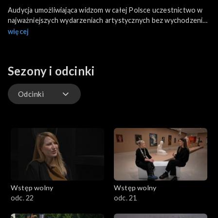
Audycja umożliwiająca widzom w całej Polsce uczestnictwo w
najważniejszych wydarzeniach artystycznych bez wychodzenia
z domu. Wraz z prowadzącą Martą Kubalą, widzowie mogą
więcej
odwiedzić galerie, muzea i pracownie artystyczne, poznając
miejsca, które często pozostają niedostępne dla szerszej
publiczności.
Sezony i odcinki
Odcinki
Odcinki
Wstęp wolny
Wstęp wolny
odc. 22
odc. 21