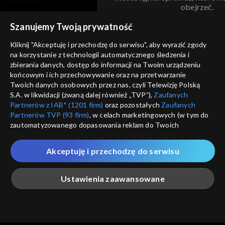
obejrzeć.
voucher
Szanujemy Twoją prywatność
Nie pokazuj pon
dostępność
Kliknij "Akceptuję i przechodzę do serwisu", aby wyrazić zgody
informacje o dostawcy usług
na korzystanie z technologii automatycznego śledzenia i
ANULUJ
SP
zbierania danych, dostęp do informacji na Twoim urządzeniu
końcowym i ich przechowywanie oraz na przetwarzanie
Twoich danych osobowych przez nas, czyli Telewizję Polską
S.A. w likwidacji (zwaną dalej również „TVP”),
Zaufanych
Partnerów z IAB* (1201 firm)
oraz pozostałych
Zaufanych
Partnerów TVP (93 firm)
, w celach marketingowych (w tym do
zautomatyzowanego dopasowania reklam do Twoich
zainteresowań i mierzenia ich skuteczności) i pozostałych,
które wskazujemy poniżej, a także zgody na udostępnianie
Akceptuję i przechodzę do serwisu
przez nas identyfikatora PPID do Google.
Twoje dane osobowe zbierane podczas odwiedzania przez
Ustawienia zaawansowane
Ciebie naszych
poszczególnych serwisów
zwanych dalej
„Portalem”, w tym informacje zapisywane za pomocą
technologii takich jak: pliki cookie, sygnalizatory WWW lub
innych podobnych technologii umożliwiających świadczenie
Główna
Szukaj
Moja lista
Na żywo
Więcej
dopasowanych i bezpiecznych usług, personalizację treści