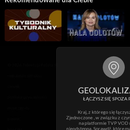
© 2026 Telewizja Polska S.A. w likwidacji
regulamin serwisu
cennik
GEOLOKALIZ
polityka prywatności
ŁĄCZYSZ SIĘ SPOZA 
moje zgody
Kraj, z którego się łączys
Zjednoczone , w związku z czy
pomoc
na platformie TVP VOD
nieodstępna. Sprawdź, które m
kontakt