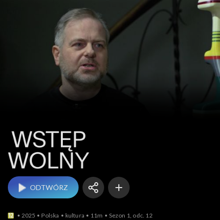
Wstęp wolny
ODTWÓRZ
2025
Polska
kultura
11m
Sezon 1, odc. 12