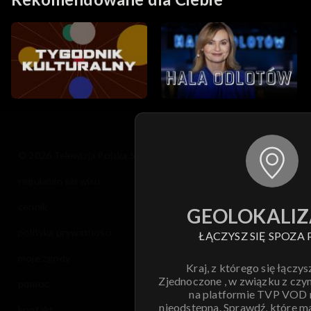
© 2026 Telewizja Polska S.A. w likwidacji
regulamin serwisu
cennik
GEOLOKALIZ
polityka prywatności
ŁĄCZYSZ SIĘ SPOZA 
moje zgody
Kraj, z którego się łączys
Zjednoczone , w związku z czy
pomoc
na platformie TVP VOD
nieodstępna. Sprawdź, które m
kontakt