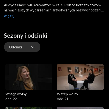
Audycja umożliwiająca widzom w całej Polsce uczestnictwo w
najważniejszych wydarzeniach artystycznych bez wychodzenia
z domu. Wraz z prowadzącą Martą Kubalą, widzowie mogą
więcej
odwiedzić galerie, muzea i pracownie artystyczne, poznając
miejsca, które często pozostają niedostępne dla szerszej
publiczności.
Sezony i odcinki
Odcinki
Odcinki
Wstęp wolny
Wstęp wolny
odc. 22
odc. 21