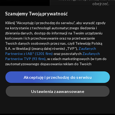
obejrzeć.
voucher
Szanujemy Twoją prywatność
Nie pokazuj pon
dostępność
Kliknij "Akceptuję i przechodzę do serwisu", aby wyrazić zgody
informacje o dostawcy usług
na korzystanie z technologii automatycznego śledzenia i
ANULUJ
SP
zbierania danych, dostęp do informacji na Twoim urządzeniu
końcowym i ich przechowywanie oraz na przetwarzanie
Twoich danych osobowych przez nas, czyli Telewizję Polską
S.A. w likwidacji (zwaną dalej również „TVP”),
Zaufanych
Partnerów z IAB* (1201 firm)
oraz pozostałych
Zaufanych
Partnerów TVP (93 firm)
, w celach marketingowych (w tym do
zautomatyzowanego dopasowania reklam do Twoich
zainteresowań i mierzenia ich skuteczności) i pozostałych,
które wskazujemy poniżej, a także zgody na udostępnianie
Akceptuję i przechodzę do serwisu
przez nas identyfikatora PPID do Google.
Twoje dane osobowe zbierane podczas odwiedzania przez
Ustawienia zaawansowane
Ciebie naszych
poszczególnych serwisów
zwanych dalej
„Portalem”, w tym informacje zapisywane za pomocą
technologii takich jak: pliki cookie, sygnalizatory WWW lub
innych podobnych technologii umożliwiających świadczenie
Główna
Szukaj
Moja lista
Na żywo
Więcej
dopasowanych i bezpiecznych usług, personalizację treści