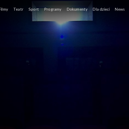
Filmy
Teatr
Sport
Programy
Dokumenty
Dla dzieci
News