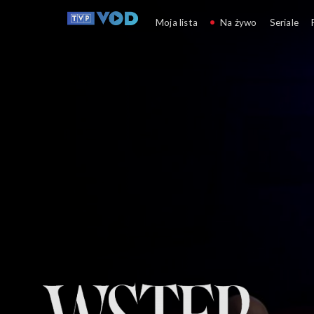
Wstęp do filmu
Moja lista
Na żywo
Seriale