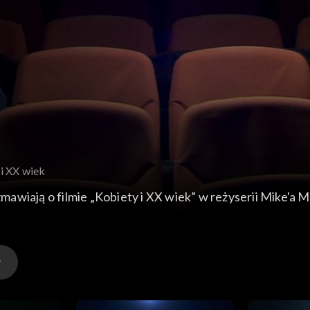
 i XX wiek
wiają o filmie „Kobiety i XX wiek” w reżyserii Mike'a Mi