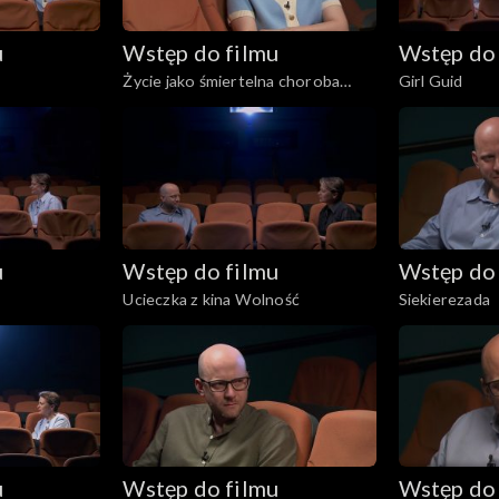
u
Wstęp do filmu
Wstęp do 
Życie jako śmiertelna choroba
Girl Guid
przenoszona drogą płciową
u
Wstęp do filmu
Wstęp do 
Ucieczka z kina Wolność
Siekierezada
u
Wstęp do filmu
Wstęp do 