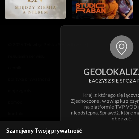
© 2026 Telewizja Polska S.A. w likwidacji
regulamin serwisu
cennik
GEOLOKALIZ
polityka prywatności
ŁĄCZYSZ SIĘ SPOZA 
moje zgody
Kraj, z którego się łączys
Zjednoczone , w związku z czy
pomoc
na platformie TVP VOD
nieodstępna. Sprawdź, które m
kontakt
obejrzeć.
voucher
Szanujemy Twoją prywatność
Nie pokazuj pon
dostępność