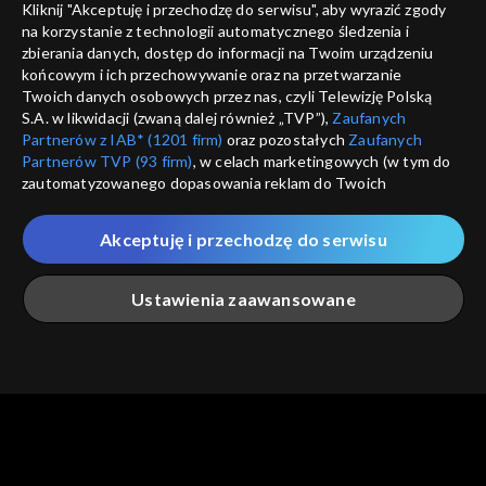
Kliknij "Akceptuję i przechodzę do serwisu", aby wyrazić zgody
informacje o dostawcy usług
na korzystanie z technologii automatycznego śledzenia i
ANULUJ
SP
zbierania danych, dostęp do informacji na Twoim urządzeniu
końcowym i ich przechowywanie oraz na przetwarzanie
Twoich danych osobowych przez nas, czyli Telewizję Polską
S.A. w likwidacji (zwaną dalej również „TVP”),
Zaufanych
Partnerów z IAB* (1201 firm)
oraz pozostałych
Zaufanych
Partnerów TVP (93 firm)
, w celach marketingowych (w tym do
zautomatyzowanego dopasowania reklam do Twoich
zainteresowań i mierzenia ich skuteczności) i pozostałych,
które wskazujemy poniżej, a także zgody na udostępnianie
Akceptuję i przechodzę do serwisu
przez nas identyfikatora PPID do Google.
Twoje dane osobowe zbierane podczas odwiedzania przez
Ustawienia zaawansowane
Ciebie naszych
poszczególnych serwisów
zwanych dalej
„Portalem”, w tym informacje zapisywane za pomocą
technologii takich jak: pliki cookie, sygnalizatory WWW lub
innych podobnych technologii umożliwiających świadczenie
Główna
Szukaj
Moja lista
Na żywo
Więcej
dopasowanych i bezpiecznych usług, personalizację treści
oraz reklam, udostępnianie funkcji mediów społecznościowych
oraz analizowanie ruchu w Internecie.
Twoje dane osobowe zbierane podczas odwiedzania przez