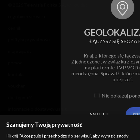
© 2026 Telewizja Polska S.A. w likwidacji
regulamin serwisu
cennik
GEOLOKALIZ
polityka prywatności
ŁĄCZYSZ SIĘ SPOZA 
moje zgody
Kraj, z którego się łączys
Zjednoczone , w związku z czy
pomoc
na platformie TVP VOD
nieodstępna. Sprawdź, które m
kontakt
obejrzeć.
voucher
Nie pokazuj pon
dostępność
informacje o dostawcy usług
ANULUJ
SP
Szanujemy Twoją prywatność
Kliknij "Akceptuję i przechodzę do serwisu", aby wyrazić zgody