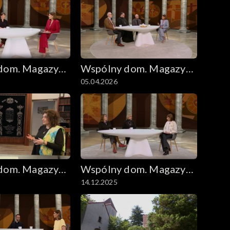
dom. Magazyn
Wspólny dom. Magazyn
05.04.2026
zny
ekumeniczny
dom. Magazyn
Wspólny dom. Magazyn
14.12.2025
zny
ekumeniczny