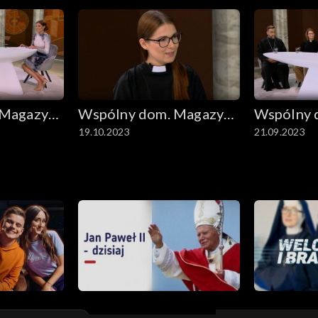
 Magazyn
Wspólny dom. Magazyn
Wspólny 
19.10.2023
21.09.2023
ekumeniczny
ekumenic