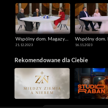
Wspólny dom. Magazyn
Wspólny dom.
21.12.2023
16.11.2023
ekumeniczny
ekumeniczny
Rekomendowane dla Ciebie