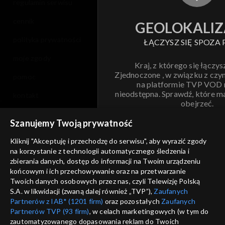
regulamin serwisu
cennik
GEOLOKALIZ
polityka prywatności
ŁĄCZYSZ SIĘ SPOZA 
moje zgody
Kraj, z którego się łączys
Zjednoczone , w związku z czy
pomoc
na platformie TVP VOD
nieodstępna. Sprawdź, które m
kontakt
obejrzeć.
voucher
Szanujemy Twoją prywatność
Nie pokazuj pon
dostępność
Kliknij "Akceptuję i przechodzę do serwisu", aby wyrazić zgody
informacje o dostawcy usług
na korzystanie z technologii automatycznego śledzenia i
ANULUJ
SP
zbierania danych, dostęp do informacji na Twoim urządzeniu
końcowym i ich przechowywanie oraz na przetwarzanie
Twoich danych osobowych przez nas, czyli Telewizję Polską
S.A. w likwidacji (zwaną dalej również „TVP”),
Zaufanych
Partnerów z IAB* (1201 firm)
oraz pozostałych
Zaufanych
Partnerów TVP (93 firm)
, w celach marketingowych (w tym do
zautomatyzowanego dopasowania reklam do Twoich