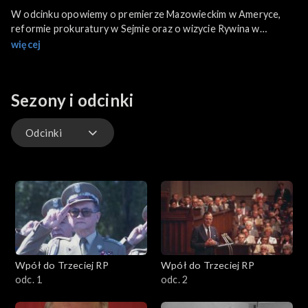
W odcinku opowiemy o premierze Mazowieckim w Ameryce,
reformie prokuratury w Sejmie oraz o wizycie Rywina w
Senacie. Przypomnimy również historię bezpańskich
więcej
podsłuchów.
Sezony i odcinki
Odcinki
Odcinki
Wpół do Trzeciej RP
Wpół do Trzeciej RP
odc. 1
odc. 2