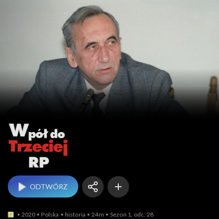
Wpół do Trzeciej RP
ODTWÓRZ
2020
Polska
historia
24m
Sezon 1, odc. 28