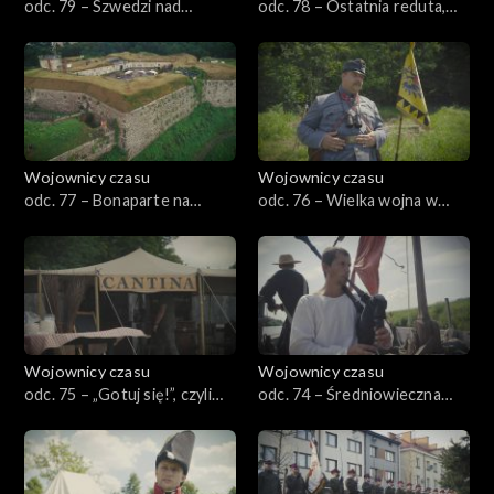
odc. 79 – Szwedzi nad
odc. 78 – Ostatnia reduta,
Dunajcem, czyli Wojnicz 1655
czyli konfederaci w Zagórzu
Wojownicy czasu
Wojownicy czasu
odc. 77 – Bonaparte na
odc. 76 – Wielka wojna w
Śląsku, czyli Kłodzko 1807
Bieszczadach, czyli
Komańcza 1914–1915
Wojownicy czasu
Wojownicy czasu
odc. 75 – „Gotuj się!”, czyli
odc. 74 – Średniowieczna
żołnierska kuchnia
turystyka, czyli pielgrzymki