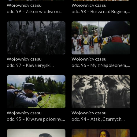
Wojownicy czasu
Wojownicy czasu
odc. 99 – Zakon w odwrocie,
odc. 98 – Burza nad Bugiem,
czyli Świecino 1462
czyli Lubelszczyzna 1944
Wojownicy czasu
Wojownicy czasu
odc. 97 – Kawaleryjski
odc. 96 – My z Napoleonem,
Kraków, czyli Wielka Rewia
czyli druga wojna polska
1933
1812
Wojownicy czasu
Wojownicy czasu
odc. 95 – Krwawe połoniny,
odc. 94 – Atak „Czarnych
czyli bitwa na Klarowcu 1915
Diabłów”, czyli Breda 1944