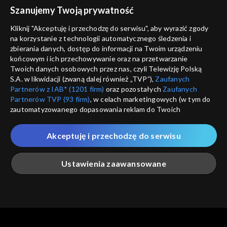
voucher
Szanujemy Twoją prywatność
Nie pokazuj pon
dostępność
Kliknij "Akceptuję i przechodzę do serwisu", aby wyrazić zgody
informacje o dostawcy usług
na korzystanie z technologii automatycznego śledzenia i
ANULUJ
SP
zbierania danych, dostęp do informacji na Twoim urządzeniu
końcowym i ich przechowywanie oraz na przetwarzanie
Twoich danych osobowych przez nas, czyli Telewizję Polską
S.A. w likwidacji (zwaną dalej również „TVP”),
Zaufanych
Partnerów z IAB* (1201 firm)
oraz pozostałych
Zaufanych
Partnerów TVP (93 firm)
, w celach marketingowych (w tym do
zautomatyzowanego dopasowania reklam do Twoich
zainteresowań i mierzenia ich skuteczności) i pozostałych,
które wskazujemy poniżej, a także zgody na udostępnianie
Akceptuję i przechodzę do serwisu
przez nas identyfikatora PPID do Google.
Twoje dane osobowe zbierane podczas odwiedzania przez
Ustawienia zaawansowane
Ciebie naszych
poszczególnych serwisów
zwanych dalej
„Portalem”, w tym informacje zapisywane za pomocą
technologii takich jak: pliki cookie, sygnalizatory WWW lub
innych podobnych technologii umożliwiających świadczenie
Główna
Szukaj
Moja lista
Na żywo
Więcej
dopasowanych i bezpiecznych usług, personalizację treści
oraz reklam, udostępnianie funkcji mediów społecznościowych
oraz analizowanie ruchu w Internecie.