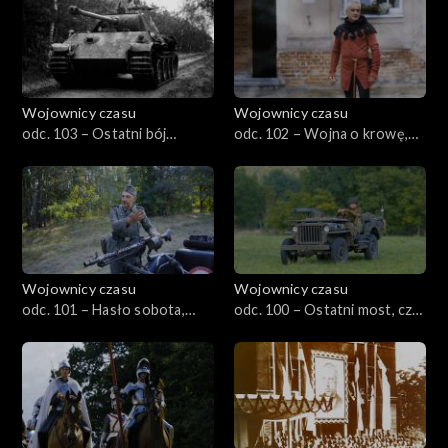
Wojownicy czasu
Wojownicy czasu
odc. 103 – Ostatni bój
odc. 102 – Wojna o krowę,
Kampinosu, czyli Jaktorów
czyli Świdwin 1469
1944
Wojownicy czasu
Wojownicy czasu
odc. 101 – Hasło sobota,
odc. 100 – Ostatni most, czyli
czyli Truskaw 1944
Market Garden 1944