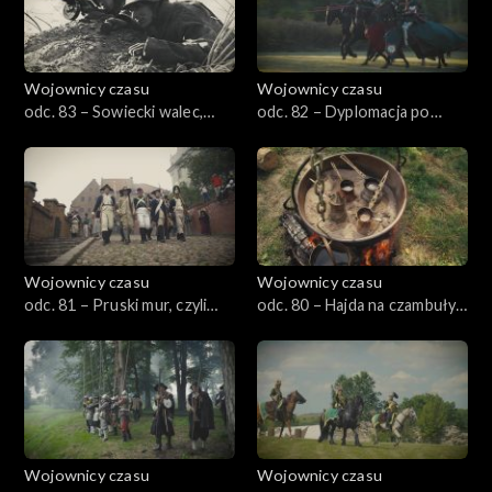
Wojownicy czasu
Wojownicy czasu
odc. 83 – Sowiecki walec,
odc. 82 – Dyplomacja po
czyli Miechowice 1945
krzyżacku, czyli Mazowsze
1409
Wojownicy czasu
Wojownicy czasu
odc. 81 – Pruski mur, czyli
odc. 80 – Hajda na czambuły,
Grudziądz 1807
czyli Narol 1672
Wojownicy czasu
Wojownicy czasu