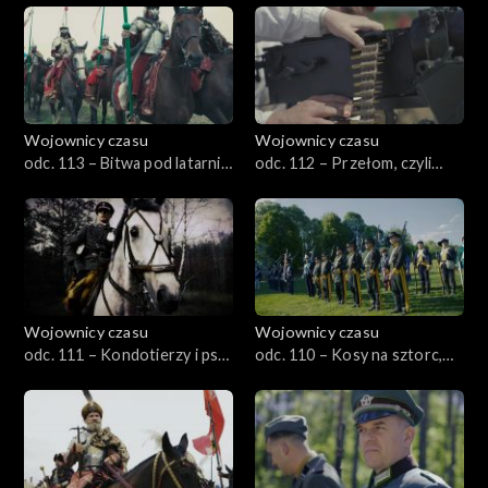
Wojownicy czasu
Wojownicy czasu
odc. 113 – Bitwa pod latarnią,
odc. 112 – Przełom, czyli
czyli Wisłoujście 1628
operacja gorlicko-tarnowska
1915
Wojownicy czasu
Wojownicy czasu
odc. 111 – Kondotierzy i psy
odc. 110 – Kosy na sztorc,
wojny, czyli jagiellońskie
czyli Racławice 1794
manewry