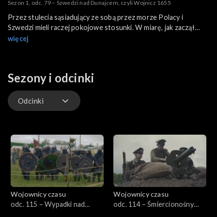
Sezon 1, odc. 79 – Szwedzi nad Dunajcem, czyli Wojnicz 1655
Przez stulecia sąsiadujący ze sobą przez morze Polacy i
Szwedzi mieli raczej pokojowe stosunki. W miarę, jak zaczął
zmieniać się układ sił nad Bałtykiem, konflikty stały się
więcej
nieuniknione. Ten najkrwawszy przyszedł w 1655 roku.
Sezony i odcinki
Odcinki
Odcinki
Wojownicy czasu
Wojownicy czasu
odc. 115 – Wypadki nad
odc. 114 – Śmiercionośny
Bugiem, czyli Wołyń 1018
gaz, czyli Bolimów 1915