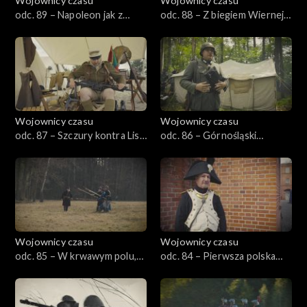
Wojownicy czasu
Wojownicy czasu
odc. 89 – Napoleon jak z
odc. 88 – Z biegiem Wiernej
obrazka, czyli Ostróda 1807
Rzeki, czyli Małogoszcz 1863
Wojownicy czasu
Wojownicy czasu
odc. 87 – Szczury kontra Lis,
odc. 86 – Górnośląski
czyli Tobruk 1941
wrzesień, czyli Wyry 1939
Wojownicy czasu
Wojownicy czasu
odc. 85 – W krwawym polu,
odc. 84 – Pierwsza polska
czyli Łucznica 1863
bitwa, czyli Tczew 1807