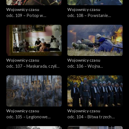
Wojownicy czasu
Wojownicy czasu
odc. 109 – Potop w
odc. 108 – Powstanie
Świętokrzyskim, czyli
Zamojskie, czyli Zaboreczno
Chęciny 1655
1943
Wojownicy czasu
Wojownicy czasu
odc. 107 – Maskarada, czyli
odc. 106 – Wojna
karnawał w Krokowej
Ośmiodniowa, czyli Śląsk
Cieszyński 1919
Wojownicy czasu
Wojownicy czasu
odc. 105 – Legionowe
odc. 104 – Bitwa trzech
Termopile, czyli Krzywopłoty
marszałków, czyli Anielin
1914
1914