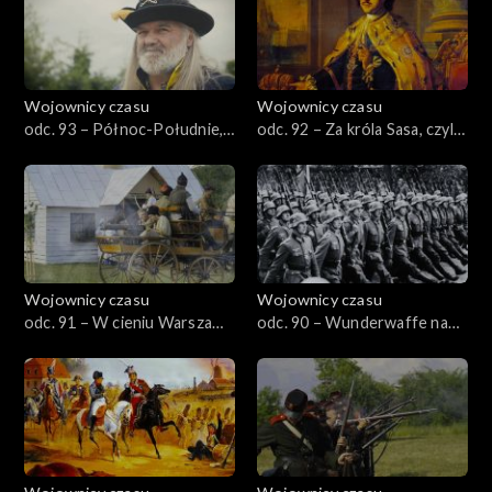
Wojownicy czasu
Wojownicy czasu
odc. 93 – Północ-Południe,
odc. 92 – Za króla Sasa, czyli
czyli secesyjna wojna
świat zapomniany
Polaków
Wojownicy czasu
Wojownicy czasu
odc. 91 – W cieniu Warszawy,
odc. 90 – Wunderwaffe nad
czyli Płock 1920
Polską, czyli Blizna 1941