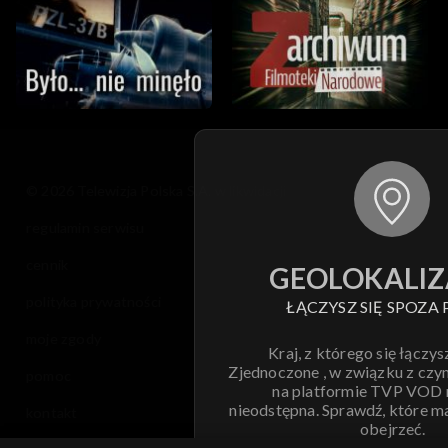
© 2026 Telewizja Polska S.A. w likwidacji
regulamin serwisu
cennik
GEOLOKALIZ
polityka prywatności
ŁĄCZYSZ SIĘ SPOZA 
moje zgody
Kraj, z którego się łączys
Zjednoczone , w związku z czy
pomoc
na platformie TVP VOD
nieodstępna. Sprawdź, które m
kontakt
obejrzeć.