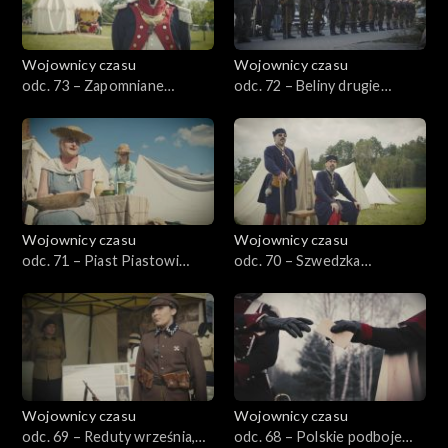
Wojownicy czasu
Wojownicy czasu
odc. 73 – Zapomniane
odc. 72 – Beliny drugie
powstanie, czyli nowy Śląsk
dziecię, czyli 7 Pułk Ułanów
1806–1807
Wojownicy czasu
Wojownicy czasu
odc. 71 – Piast Piastowi
odc. 70 – Szwedzka
wilkiem, czyli Siemowit w
katastrofa, Prusy 1656
Czersku
Wojownicy czasu
Wojownicy czasu
odc. 69 – Reduty września,
odc. 68 – Polskie podboje