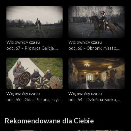
czyli przedmoście kazuńskie
cesarza, czyli Kamieniec Suski
1939
1807
Wojownicy czasu
Wojownicy czasu
odc. 67 – Płonąca Galicja,
odc. 66 – Obronić miasto,
czyli Lubaczów 1918
czyli Łowicz 1939
Wojownicy czasu
Wojownicy czasu
odc. 65 – Góra Peruna, czyli
odc. 64 – Dzień na zamku,
Piast i Wiking dwa bratanki
czyli uroki średniowiecza
Rekomendowane dla Ciebie