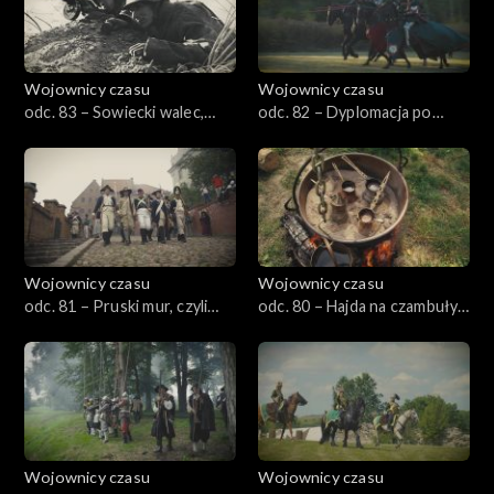
Wojownicy czasu
Wojownicy czasu
odc. 83 – Sowiecki walec,
odc. 82 – Dyplomacja po
czyli Miechowice 1945
krzyżacku, czyli Mazowsze
1409
Wojownicy czasu
Wojownicy czasu
odc. 81 – Pruski mur, czyli
odc. 80 – Hajda na czambuły,
Grudziądz 1807
czyli Narol 1672
Wojownicy czasu
Wojownicy czasu