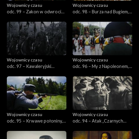
Wojownicy czasu
Wojownicy czasu
odc. 99 – Zakon w odwrocie,
odc. 98 – Burza nad Bugiem,
czyli Świecino 1462
czyli Lubelszczyzna 1944
Wojownicy czasu
Wojownicy czasu
odc. 97 – Kawaleryjski
odc. 96 – My z Napoleonem,
Kraków, czyli Wielka Rewia
czyli druga wojna polska
1933
1812
Wojownicy czasu
Wojownicy czasu
odc. 95 – Krwawe połoniny,
odc. 94 – Atak „Czarnych
czyli bitwa na Klarowcu 1915
Diabłów”, czyli Breda 1944