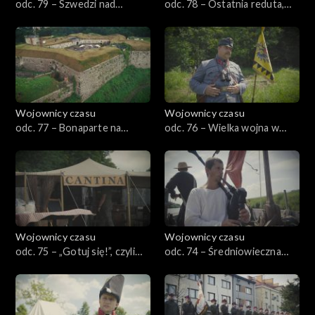
odc. 79 – Szwedzi nad
odc. 78 – Ostatnia reduta,
Dunajcem, czyli Wojnicz 1655
czyli konfederaci w Zagórzu
Wojownicy czasu
Wojownicy czasu
odc. 77 – Bonaparte na
odc. 76 – Wielka wojna w
Śląsku, czyli Kłodzko 1807
Bieszczadach, czyli
Komańcza 1914–1915
Wojownicy czasu
Wojownicy czasu
odc. 75 – „Gotuj się!”, czyli
odc. 74 – Średniowieczna
żołnierska kuchnia
turystyka, czyli pielgrzymki