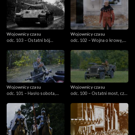
Wojownicy czasu
Wojownicy czasu
odc. 103 – Ostatni bój
odc. 102 – Wojna o krowę,
Kampinosu, czyli Jaktorów
czyli Świdwin 1469
1944
Wojownicy czasu
Wojownicy czasu
odc. 101 – Hasło sobota,
odc. 100 – Ostatni most, czyli
czyli Truskaw 1944
Market Garden 1944