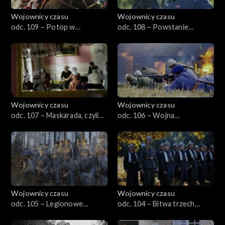
Wojownicy czasu
Wojownicy czasu
odc. 109 – Potop w
odc. 108 – Powstanie
Świętokrzyskim, czyli
Zamojskie, czyli Zaboreczno
Chęciny 1655
1943
Wojownicy czasu
Wojownicy czasu
odc. 107 – Maskarada, czyli
odc. 106 – Wojna
karnawał w Krokowej
Ośmiodniowa, czyli Śląsk
Cieszyński 1919
Wojownicy czasu
Wojownicy czasu
odc. 105 – Legionowe
odc. 104 – Bitwa trzech
Termopile, czyli Krzywopłoty
marszałków, czyli Anielin
1914
1914