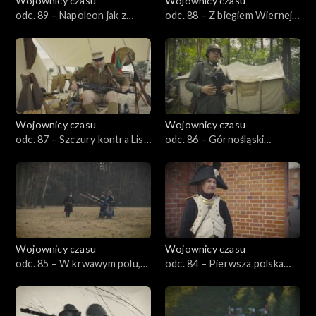
Wojownicy czasu
Wojownicy czasu
odc. 89 – Napoleon jak z
odc. 88 – Z biegiem Wiernej
obrazka, czyli Ostróda 1807
Rzeki, czyli Małogoszcz 1863
Wojownicy czasu
Wojownicy czasu
odc. 87 – Szczury kontra Lis,
odc. 86 – Górnośląski
czyli Tobruk 1941
wrzesień, czyli Wyry 1939
Wojownicy czasu
Wojownicy czasu
odc. 85 – W krwawym polu,
odc. 84 – Pierwsza polska
czyli Łucznica 1863
bitwa, czyli Tczew 1807