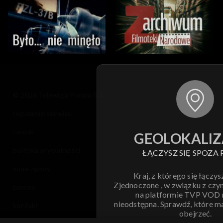
© 2026 Telewizja Polska S.A. w likwidacji
regulamin serwisu
cennik
GEOLOKALIZ
polityka prywatności
ŁĄCZYSZ SIĘ SPOZA 
moje zgody
Kraj, z którego się łączys
Zjednoczone , w związku z czy
pomoc
na platformie TVP VOD
nieodstępna. Sprawdź, które m
kontakt
obejrzeć.