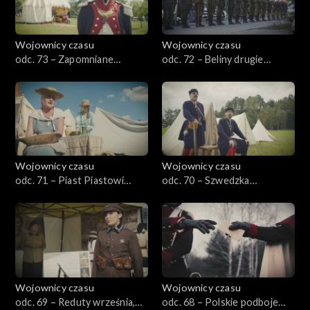
Wojownicy czasu
Wojownicy czasu
odc. 73 – Zapomniane
odc. 72 – Beliny drugie
powstanie, czyli nowy Śląsk
dziecię, czyli 7 Pułk Ułanów
1806–1807
Wojownicy czasu
Wojownicy czasu
odc. 71 – Piast Piastowi
odc. 70 – Szwedzka
wilkiem, czyli Siemowit w
katastrofa, Prusy 1656
Czersku
Wojownicy czasu
Wojownicy czasu
odc. 69 – Reduty września,
odc. 68 – Polskie podboje