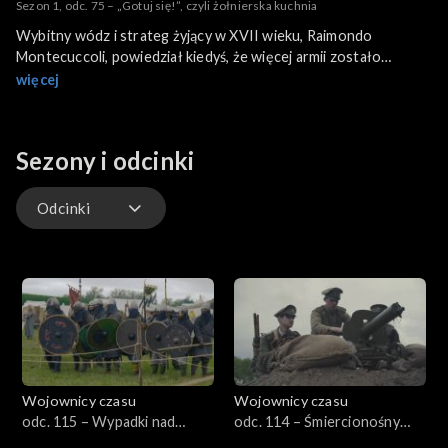
Sezon 1, odc. 75 – „Gotuj się!”, czyli żołnierska kuchnia
Wybitny wódz i strateg żyjący w XVII wieku, Raimondo
Montecuccoli, powiedział kiedyś, że więcej armii zostało
zniszczonych przez brak pożywienia niż w wyniku bitwy.
więcej
Rzeczywiście, o ileż łatwiej zmotywować się do walki
żołnierzowi sytemu niż głodnemu. W odcinku tym zobaczymy,
jak przez stulecia wojen karmiono wojowników, od których
Sezony i odcinki
zależały losy królestw i imperiów.
Odcinki
Odcinki
Wojownicy czasu
Wojownicy czasu
odc. 115 – Wypadki nad
odc. 114 – Śmiercionośny
Bugiem, czyli Wołyń 1018
gaz, czyli Bolimów 1915