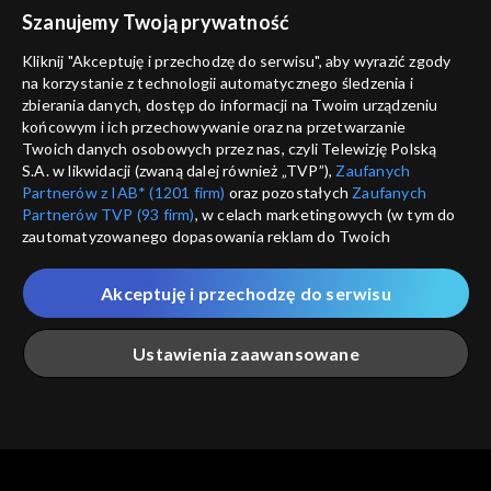
voucher
Szanujemy Twoją prywatność
Nie pokazuj pon
dostępność
Kliknij "Akceptuję i przechodzę do serwisu", aby wyrazić zgody
informacje o dostawcy usług
na korzystanie z technologii automatycznego śledzenia i
ANULUJ
SP
zbierania danych, dostęp do informacji na Twoim urządzeniu
końcowym i ich przechowywanie oraz na przetwarzanie
Twoich danych osobowych przez nas, czyli Telewizję Polską
S.A. w likwidacji (zwaną dalej również „TVP”),
Zaufanych
Partnerów z IAB* (1201 firm)
oraz pozostałych
Zaufanych
Partnerów TVP (93 firm)
, w celach marketingowych (w tym do
zautomatyzowanego dopasowania reklam do Twoich
zainteresowań i mierzenia ich skuteczności) i pozostałych,
które wskazujemy poniżej, a także zgody na udostępnianie
Akceptuję i przechodzę do serwisu
przez nas identyfikatora PPID do Google.
Twoje dane osobowe zbierane podczas odwiedzania przez
Ustawienia zaawansowane
Ciebie naszych
poszczególnych serwisów
zwanych dalej
„Portalem”, w tym informacje zapisywane za pomocą
technologii takich jak: pliki cookie, sygnalizatory WWW lub
innych podobnych technologii umożliwiających świadczenie
Główna
Szukaj
Moja lista
Na żywo
Więcej
dopasowanych i bezpiecznych usług, personalizację treści
oraz reklam, udostępnianie funkcji mediów społecznościowych
oraz analizowanie ruchu w Internecie.