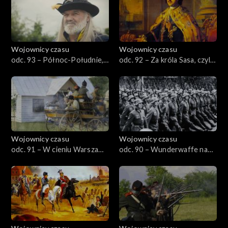
Wojownicy czasu
Wojownicy czasu
odc. 93 – Północ-Południe,
odc. 92 – Za króla Sasa, czyli
czyli secesyjna wojna
świat zapomniany
Polaków
Wojownicy czasu
Wojownicy czasu
odc. 91 – W cieniu Warszawy,
odc. 90 – Wunderwaffe nad
czyli Płock 1920
Polską, czyli Blizna 1941