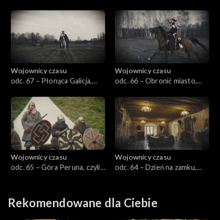
czyli przedmoście kazuńskie
cesarza, czyli Kamieniec Suski
1939
1807
Wojownicy czasu
Wojownicy czasu
odc. 67 – Płonąca Galicja,
odc. 66 – Obronić miasto,
czyli Lubaczów 1918
czyli Łowicz 1939
Wojownicy czasu
Wojownicy czasu
odc. 65 – Góra Peruna, czyli
odc. 64 – Dzień na zamku,
Piast i Wiking dwa bratanki
czyli uroki średniowiecza
Rekomendowane dla Ciebie