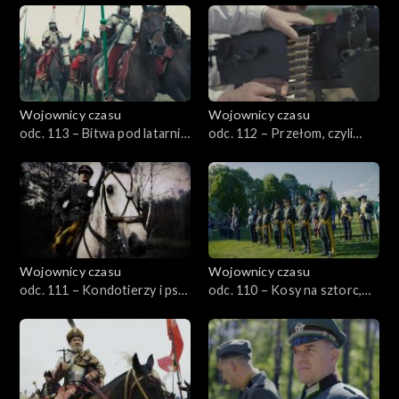
Wojownicy czasu
Wojownicy czasu
odc. 113 – Bitwa pod latarnią,
odc. 112 – Przełom, czyli
czyli Wisłoujście 1628
operacja gorlicko-tarnowska
1915
Wojownicy czasu
Wojownicy czasu
odc. 111 – Kondotierzy i psy
odc. 110 – Kosy na sztorc,
wojny, czyli jagiellońskie
czyli Racławice 1794
manewry